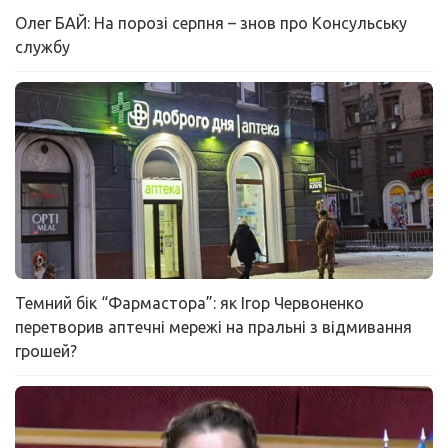
Олег БАЙ: На порозі серпня – знов про Консульську
службу
Темний бік “Фармастора”: як Ігор Червоненко
перетворив аптечні мережі на пральні з відмивання
грошей?