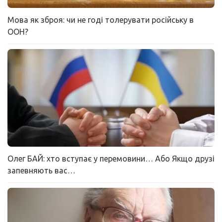
Мова як зброя: чи не годі толерувати російську в
ООН?
Олег БАЙ: хто вступає у перемовини… Або Якщо друзі
запевняють вас…