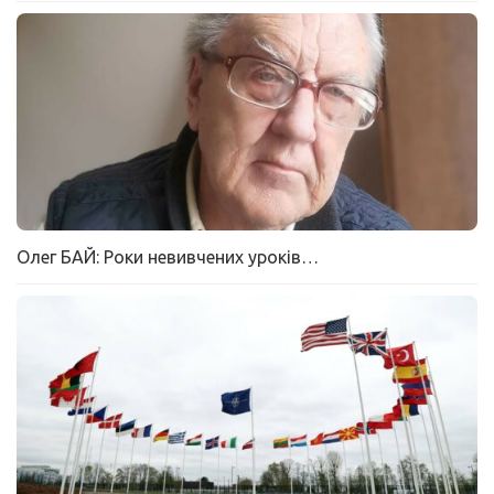
Олег БАЙ: Роки невивчених уроків…