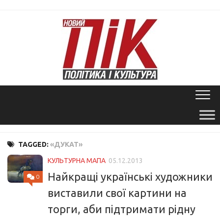
Skip
to
content
TAGGED:
«ДУКАТ»
КУЛЬТУРНА МАПА
05.12.2013
Найкращі українські художники
0
виставили свої картини на
торги, аби підтримати рідну