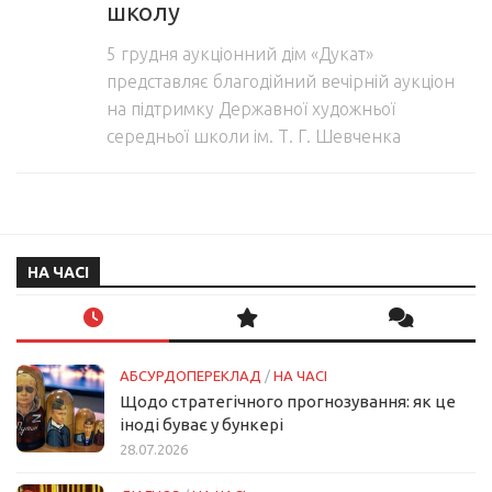
школу
5 грудня аукціонний дім «Дукат»
представляє благодійний вечірній аукціон
на підтримку Державної художньої
середньої школи ім. Т. Г. Шевченка
НА ЧАСІ
АБСУРДОПЕРЕКЛАД
/
НА ЧАСІ
Щодо стратегічного прогнозування: як це
іноді буває у бункері
28.07.2026