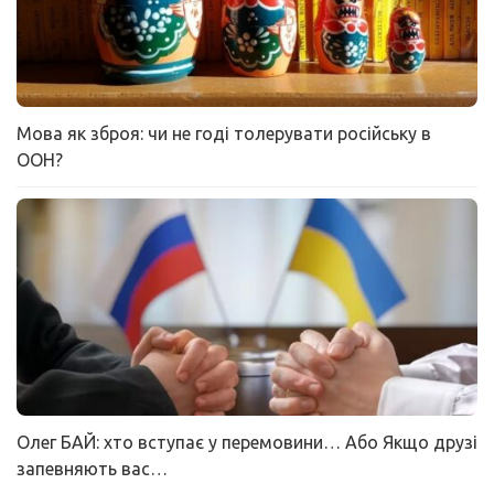
Мова як зброя: чи не годі толерувати російську в
ООН?
Олег БАЙ: хто вступає у перемовини… Або Якщо друзі
запевняють вас…