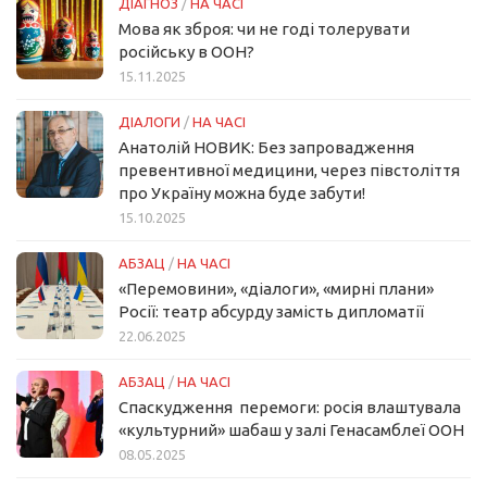
ДІАГНОЗ
/
НА ЧАСІ
Мова як зброя: чи не годі толерувати
російську в ООН?
15.11.2025
ДІАЛОГИ
/
НА ЧАСІ
Анатолій НОВИК: Без запровадження
превентивної медицини, через півстоліття
про Україну можна буде забути!
15.10.2025
АБЗАЦ
/
НА ЧАСІ
«Перемовини», «діалоги», «мирні плани»
Росії: театр абсурду замість дипломатії
22.06.2025
АБЗАЦ
/
НА ЧАСІ
Спаскудження перемоги: росія влаштувала
«культурний» шабаш у залі Генасамблеї ООН
08.05.2025