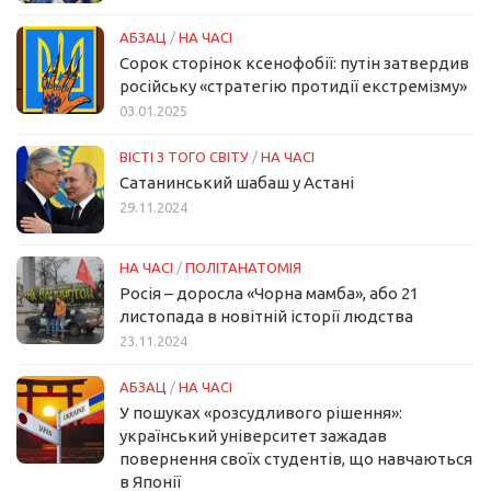
АБЗАЦ
/
НА ЧАСІ
Сорок сторінок ксенофобії: путін затвердив
російську «стратегію протидії екстремізму»
03.01.2025
ВІСТІ З ТОГО СВІТУ
/
НА ЧАСІ
Сатанинський шабаш у Астані
29.11.2024
НА ЧАСІ
/
ПОЛІТАНАТОМІЯ
Росія – доросла «Чорна мамба», або 21
листопада в новітній історії людства
23.11.2024
АБЗАЦ
/
НА ЧАСІ
У пошуках «розсудливого рішення»:
український університет зажадав
повернення своїх студентів, що навчаються
в Японії