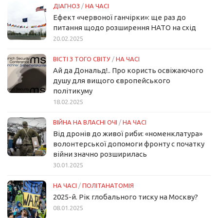
ДІАГНОЗ
/
НА ЧАСІ
Ефект «червоної ганчірки»: ще раз до
питання щодо розширення НАТО на схід
20.02.2025
ВІСТІ З ТОГО СВІТУ
/
НА ЧАСІ
Ай да Дональд!.. Про користь освіжаючого
душу для вищого європейського
політикуму
18.02.2025
ВІЙНА НА ВЛАСНІ ОЧІ
/
НА ЧАСІ
Від дронів до живої риби: «номенклатура»
волонтерської допомоги фронту с початку
війни значно розширилась
30.01.2025
НА ЧАСІ
/
ПОЛІТАНАТОМІЯ
2025-й. Рік глобального тиску на Москву?
08.01.2025