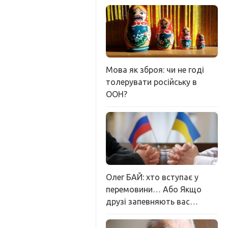
Мова як зброя: чи не годі
толерувати російську в
ООН?
Олег БАЙ: хто вступає у
перемовини… Або Якщо
друзі запевняють вас…