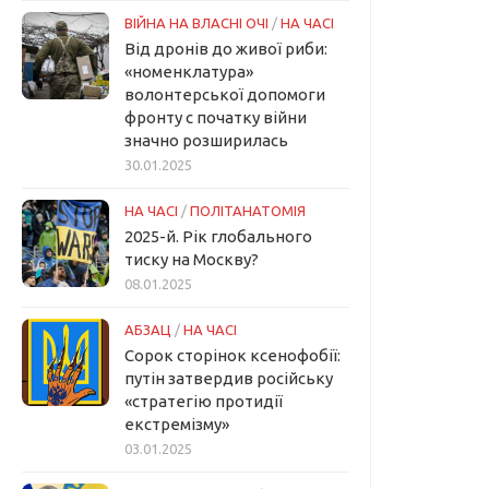
ВІЙНА НА ВЛАСНІ ОЧІ
/
НА ЧАСІ
Від дронів до живої риби:
«номенклатура»
волонтерської допомоги
фронту с початку війни
значно розширилась
30.01.2025
НА ЧАСІ
/
ПОЛІТАНАТОМІЯ
2025-й. Рік глобального
тиску на Москву?
08.01.2025
АБЗАЦ
/
НА ЧАСІ
Сорок сторінок ксенофобії:
путін затвердив російську
«стратегію протидії
екстремізму»
03.01.2025