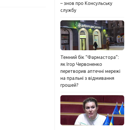
– знов про Консульську
службу
Темний бік “Фармастора”:
як Ігор Червоненко
перетворив аптечні мережі
на пральні з відмивання
грошей?