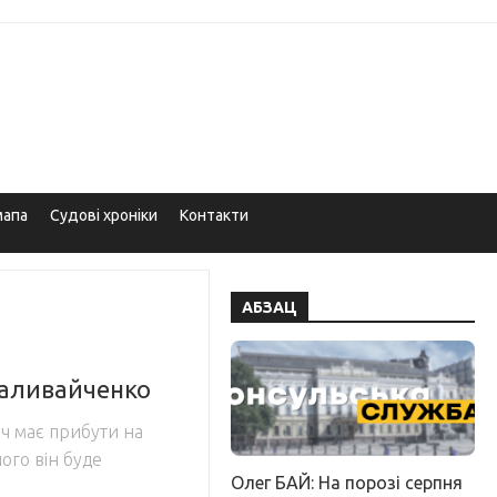
мапа
Судові хроніки
Контакти
АБЗАЦ
Наливайченко
ч має прибути на
ого він буде
Олег БАЙ: На порозі серпня