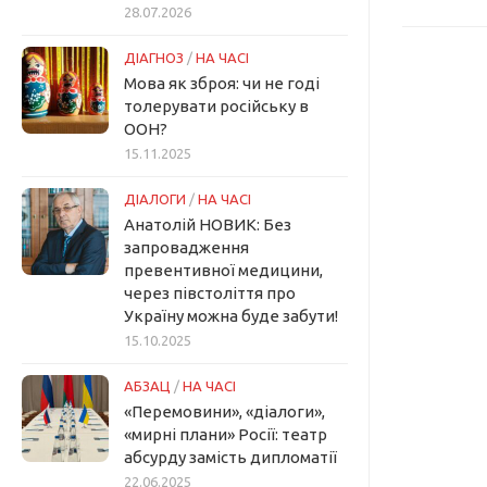
28.07.2026
ДІАГНОЗ
/
НА ЧАСІ
Мова як зброя: чи не годі
толерувати російську в
ООН?
15.11.2025
ДІАЛОГИ
/
НА ЧАСІ
Анатолій НОВИК: Без
запровадження
превентивної медицини,
через півстоліття про
Україну можна буде забути!
15.10.2025
АБЗАЦ
/
НА ЧАСІ
«Перемовини», «діалоги»,
«мирні плани» Росії: театр
абсурду замість дипломатії
22.06.2025