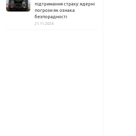
підтримання страху: ядерні
погрози як ознака
безпорадності
21.11.2024