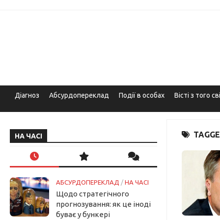
Skip
to
content
Діагноз
Абсурдопереклад
Події в особах
Вісті з того св
TAGGE
НА ЧАСІ
АБСУРДОПЕРЕКЛАД
/
НА ЧАСІ
Щодо стратегічного
прогнозування: як це іноді
буває у бункері