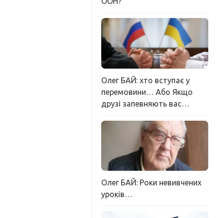
ООН?
Олег БАЙ: хто вступає у
перемовини… Або Якщо
друзі запевняють вас…
Олег БАЙ: Роки невивчених
уроків…