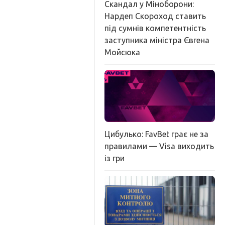
Скандал у Міноборони:
Нардеп Скороход ставить
під сумнів компетентність
заступника міністра Євгена
Мойсюка
Цибулько: FavBet грає не за
правилами — Visa виходить
із гри