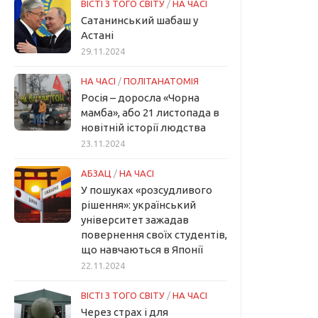
ВІСТІ З ТОГО СВІТУ
/
НА ЧАСІ
Сатанинський шабаш у
Астані
29.11.2024
НА ЧАСІ
/
ПОЛІТАНАТОМІЯ
Росія – доросла «Чорна
мамба», або 21 листопада в
новітній історії людства
23.11.2024
АБЗАЦ
/
НА ЧАСІ
У пошуках «розсудливого
рішення»: український
університет зажадав
повернення своїх студентів,
що навчаються в Японії
22.11.2024
ВІСТІ З ТОГО СВІТУ
/
НА ЧАСІ
Через страх і для