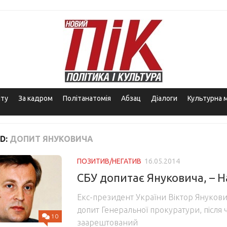
іту
За кадром
Політанатомія
Абзац
Діалоги
Культурна 
D:
ДОПИТ ЯНУКОВИЧА
ПОЗИТИВ/НЕГАТИВ
16.05.2014
СБУ допитає Януковича, – 
Екс-президент України Віктор Янукови
допит Генеральної прокуратури, після ч
10
заарештований