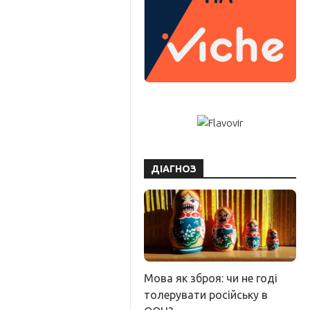
ДІАГНОЗ
Мова як зброя: чи не годі
толерувати російську в