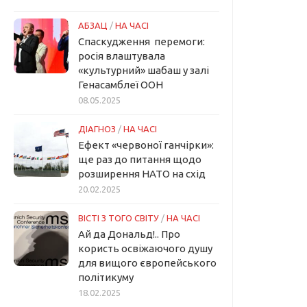
АБЗАЦ
/
НА ЧАСІ
Спаскудження перемоги:
росія влаштувала
«культурний» шабаш у залі
Генасамблеї ООН
08.05.2025
ДІАГНОЗ
/
НА ЧАСІ
Ефект «червоної ганчірки»:
ще раз до питання щодо
розширення НАТО на схід
20.02.2025
ВІСТІ З ТОГО СВІТУ
/
НА ЧАСІ
Ай да Дональд!.. Про
користь освіжаючого душу
для вищого європейського
політикуму
18.02.2025