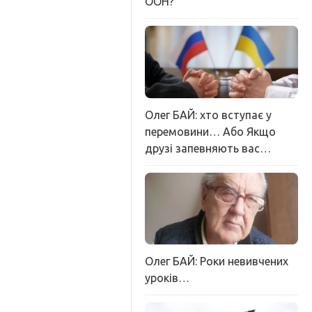
ООН?
Олег БАЙ: хто вступає у
перемовини… Або Якщо
друзі запевняють вас…
Олег БАЙ: Роки невивчених
уроків…