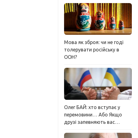
Мова як зброя: чи не годі
толерувати російську в
ООН?
Олег БАЙ: хто вступає у
перемовини… Або Якщо
друзі запевняють вас…