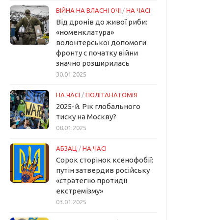
ВІЙНА НА ВЛАСНІ ОЧІ
/
НА ЧАСІ
Від дронів до живої риби:
«номенклатура»
волонтерської допомоги
фронту с початку війни
значно розширилась
30.01.2025
НА ЧАСІ
/
ПОЛІТАНАТОМІЯ
2025-й. Рік глобального
тиску на Москву?
08.01.2025
АБЗАЦ
/
НА ЧАСІ
Сорок сторінок ксенофобії:
путін затвердив російську
«стратегію протидії
екстремізму»
03.01.2025