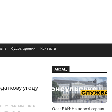
мапа
Судові хроніки
Контакти
АБЗАЦ
одаткову угоду
ством економічного
Олег БАЙ: На порозі серпня
озпорядження