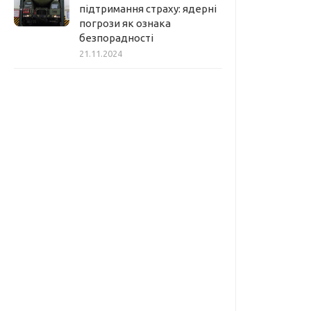
підтримання страху: ядерні
погрози як ознака
безпорадності
21.11.2024