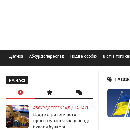
Skip
to
content
Діагноз
Абсурдопереклад
Події в особах
Вісті з того св
TAGGE
НА ЧАСІ
АБСУРДОПЕРЕКЛАД
/
НА ЧАСІ
Щодо стратегічного
прогнозування: як це іноді
буває у бункері