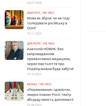
28.07.2026
ДІАГНОЗ
/
НА ЧАСІ
Мова як зброя: чи не годі
толерувати російську в
ООН?
15.11.2025
ДІАЛОГИ
/
НА ЧАСІ
Анатолій НОВИК: Без
запровадження
превентивної медицини,
через півстоліття про
Україну можна буде забути!
15.10.2025
АБЗАЦ
/
НА ЧАСІ
«Перемовини», «діалоги»,
«мирні плани» Росії: театр
абсурду замість дипломатії
22.06.2025