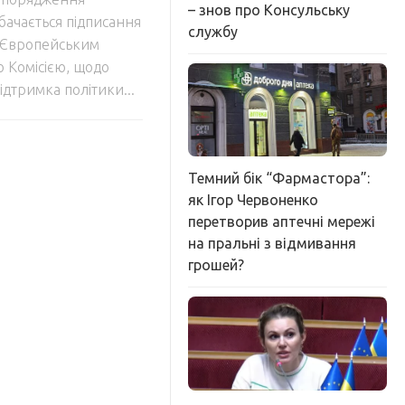
– знов про Консульську
дбачається підписання
службу
і Європейським
 Комісією, щодо
дтримка політики...
Темний бік “Фармастора”:
як Ігор Червоненко
перетворив аптечні мережі
на пральні з відмивання
грошей?