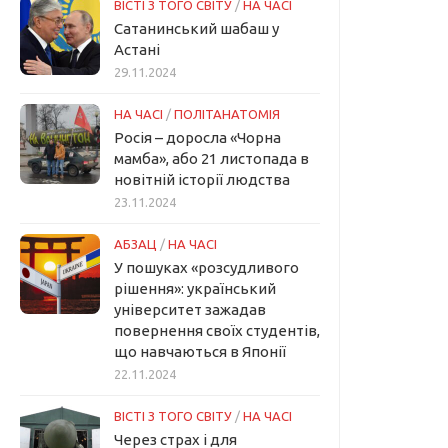
ВІСТІ З ТОГО СВІТУ
/
НА ЧАСІ
Сатанинський шабаш у
Астані
29.11.2024
НА ЧАСІ
/
ПОЛІТАНАТОМІЯ
Росія – доросла «Чорна
мамба», або 21 листопада в
новітній історії людства
23.11.2024
АБЗАЦ
/
НА ЧАСІ
У пошуках «розсудливого
рішення»: український
університет зажадав
повернення своїх студентів,
що навчаються в Японії
22.11.2024
ВІСТІ З ТОГО СВІТУ
/
НА ЧАСІ
Через страх і для