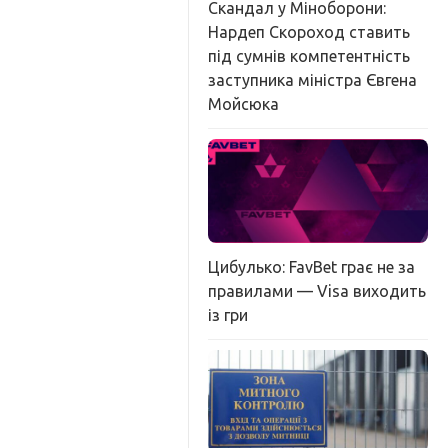
Скандал у Міноборони:
Нардеп Скороход ставить
під сумнів компетентність
заступника міністра Євгена
Мойсюка
Цибулько: FavBet грає не за
правилами — Visa виходить
із гри