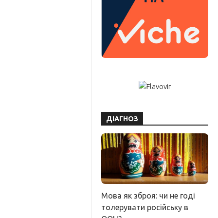
ДІАГНОЗ
Мова як зброя: чи не годі
толерувати російську в