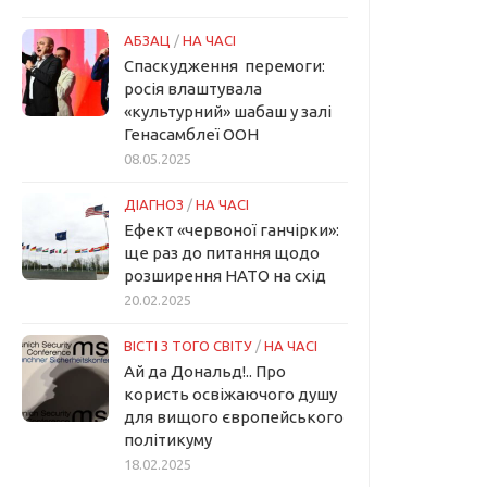
АБЗАЦ
/
НА ЧАСІ
Спаскудження перемоги:
росія влаштувала
«культурний» шабаш у залі
Генасамблеї ООН
08.05.2025
ДІАГНОЗ
/
НА ЧАСІ
Ефект «червоної ганчірки»:
ще раз до питання щодо
розширення НАТО на схід
20.02.2025
ВІСТІ З ТОГО СВІТУ
/
НА ЧАСІ
Ай да Дональд!.. Про
користь освіжаючого душу
для вищого європейського
політикуму
18.02.2025