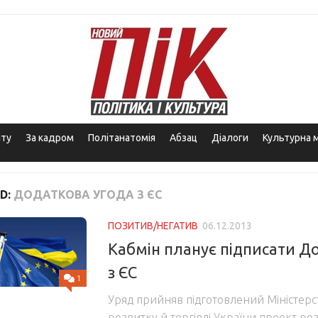
іту
За кадром
Політанатомія
Абзац
Діалоги
Культурна 
D:
ДОДАТКОВА УГОДА З ЄС
ПОЗИТИВ/НЕГАТИВ
06.12.2013
Кабмін планує підписати Д
з ЄС
1
Уряд прийняв підготовлений Міністер
розвитку й торгівлі України проект р