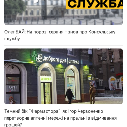
Олег БАЙ: На порозі серпня – знов про Консульську
службу
Темний бік “Фармастора”: як Ігор Червоненко
перетворив аптечні мережі на пральні з відмивання
грошей?