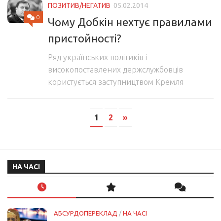
ПОЗИТИВ/НЕГАТИВ
05.02.2014
0
Чому Добкін нехтує правилами
пристойності?
Ряд українських політиків і
високопоставлених держслужбовців
користується заступництвом Кремля
1
2
»
НА ЧАСІ
АБСУРДОПЕРЕКЛАД
/
НА ЧАСІ