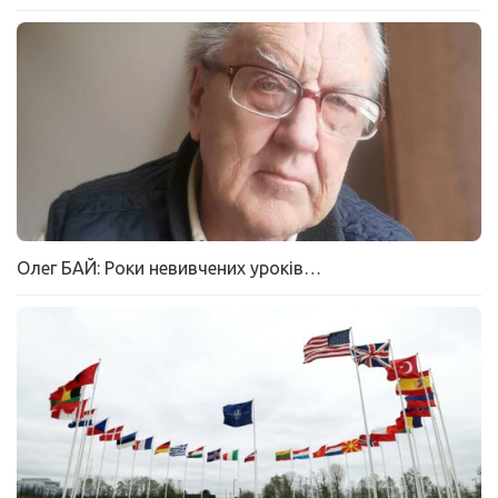
Олег БАЙ: Роки невивчених уроків…