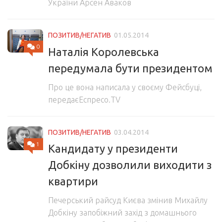
України Арсен Аваков
ПОЗИТИВ/НЕГАТИВ
01.05.2014
0
Наталія Королевська
передумала бути президентом
Про це вона написала у своєму Фейсбуці,
передаєЕспресо.TV
ПОЗИТИВ/НЕГАТИВ
03.04.2014
1
Кандидату у президенти
Добкіну дозволили виходити з
квартири
Печерський райсуд Києва змінив Михайлу
Добкіну запобіжний захід з домашнього