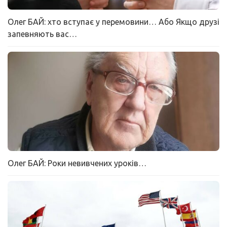
Олег БАЙ: хто вступає у перемовини… Або Якщо друзі
запевняють вас…
Олег БАЙ: Роки невивчених уроків…