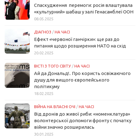
Спаскудження перемоги: росія влаштувала
«культурний» шабаш у залі Генасамблеї ООН
08.05.2025
ДІАГНОЗ
/
НА ЧАСІ
Ефект «червоної ганчірки»: ще раз до
питання щодо розширення НАТО на схід
20.02.2025
ВІСТІ З ТОГО СВІТУ
/
НА ЧАСІ
Ай да Дональд!.. Про користь освіжаючого
душу для вищого європейського
політикуму
18.02.2025
ВІЙНА НА ВЛАСНІ ОЧІ
/
НА ЧАСІ
Від дронів до живої риби: «номенклатура»
волонтерської допомоги фронту с початку
війни значно розширилась
30.01.2025