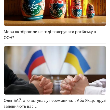
Мова як зброя: чи не годі толерувати російську в
ООН?
Олег БАЙ: хто вступає у перемовини… Або Якщо друзі
запевняють вас…