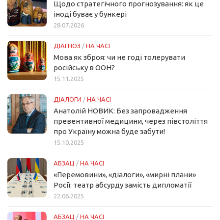
Щодо стратегічного прогнозування: як це
іноді буває у бункері
28.07.2026
ДІАГНОЗ
/
НА ЧАСІ
Мова як зброя: чи не годі толерувати
російську в ООН?
15.11.2025
ДІАЛОГИ
/
НА ЧАСІ
Анатолій НОВИК: Без запровадження
превентивної медицини, через півстоліття
про Україну можна буде забути!
15.10.2025
АБЗАЦ
/
НА ЧАСІ
«Перемовини», «діалоги», «мирні плани»
Росії: театр абсурду замість дипломатії
22.06.2025
АБЗАЦ
/
НА ЧАСІ