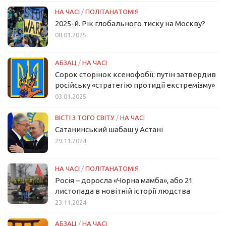
НА ЧАСІ
/
ПОЛІТАНАТОМІЯ
2025-й. Рік глобального тиску на Москву?
08.01.2025
АБЗАЦ
/
НА ЧАСІ
Сорок сторінок ксенофобії: путін затвердив
російську «стратегію протидії екстремізму»
03.01.2025
ВІСТІ З ТОГО СВІТУ
/
НА ЧАСІ
Сатанинський шабаш у Астані
29.11.2024
НА ЧАСІ
/
ПОЛІТАНАТОМІЯ
Росія – доросла «Чорна мамба», або 21
листопада в новітній історії людства
23.11.2024
АБЗАЦ
/
НА ЧАСІ