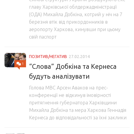
главу Харківської облдержадміністрації
(ОДА) Михайла Добкіна, котрий у ніч на 7
березня втік від прикордонників в
аеропорту Харкова, кинувши при цьому
свій паспорт
ПОЗИТИВ/НЕГАТИВ
27.02.2014
1
“Слова” Добкіна та Кернеса
будуть аналізувати
Голова МВС Арсен Аваков на прес-
конференції не відкинув імовірності
притягнення губернатора Харківщини
Михайла Добкіна та мера Харкова Геннадія
Кернеса до відповідальності за їхні заклики