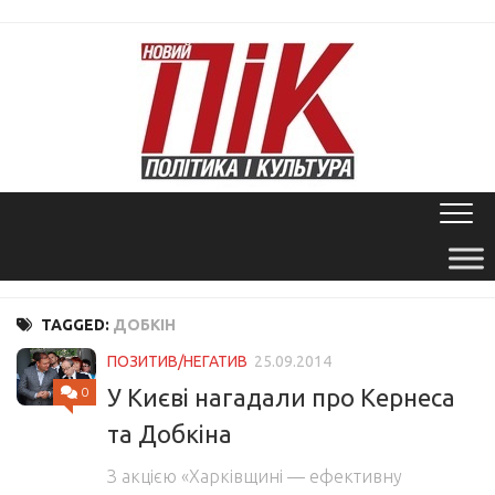
Skip
to
content
TAGGED:
ДОБКІН
ПОЗИТИВ/НЕГАТИВ
25.09.2014
У Києві нагадали про Кернеса
0
та Добкіна
З акцією «Харківщині — ефективну