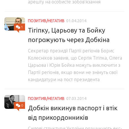
арешту на особисте зобов’язання
ПОЗИТИВ/НЕГАТИВ
01.04.2014
1
Тігіпку, Царьову та Бойку
погрожують через Добкіна
Секретар президії Партії регіонів Борис
Колесніков заявив, що Сергія Тігіпка, Олега
Царьова і Юрія Бойка можуть виключити з
Партії регіонів, якщо вони не знімуть свої
кандидатури на пост президента
ПОЗИТИВ/НЕГАТИВ
07.03.2014
0
Добкін викинув паспорт і втік
від прикордонників
Силові структури України розшукують екс-