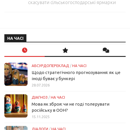
скасувати сільськогосподарські ярмарки
НА ЧАСІ
АБСУРДОПЕРЕКЛАД
/
НА ЧАСІ
Щодо стратегічного прогнозування: як це
іноді буває у бункері
28.07.2026
ДІАГНОЗ
/
НА ЧАСІ
Мова як зброя: чи не годі толерувати
російську в ООН?
15.11.2025
ДІАЛОГИ
/
НА ЧАСІ