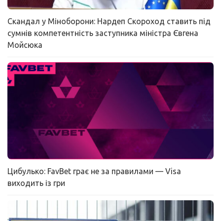
Скандал у Міноборони: Нардеп Скороход ставить під
сумнів компетентність заступника міністра Євгена
Мойсюка
Цибулько: FavBet грає не за правилами — Visa
виходить із гри