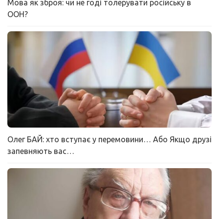
Мова як зброя: чи не годі толерувати російську в
ООН?
Олег БАЙ: хто вступає у перемовини… Або Якщо друзі
запевняють вас…