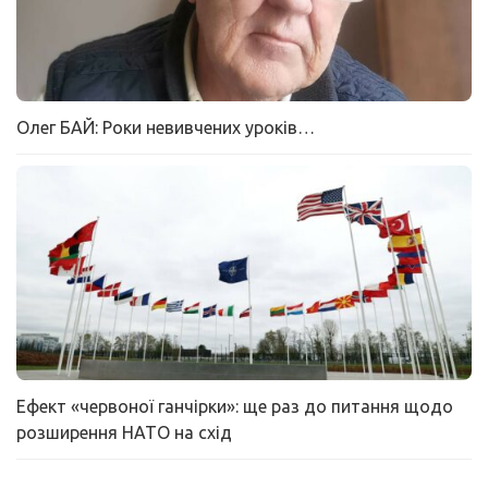
Олег БАЙ: Роки невивчених уроків…
Ефект «червоної ганчірки»: ще раз до питання щодо
розширення НАТО на схід