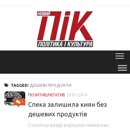
Skip
to
content
TAGGED:
ДЕШЕВІ ПРОДУКТИ
ПОЗИТИВ/НЕГАТИВ
29.07.2014
1
Спека залишила киян без
дешевих продуктів
Столична влада вирішила тимчасово