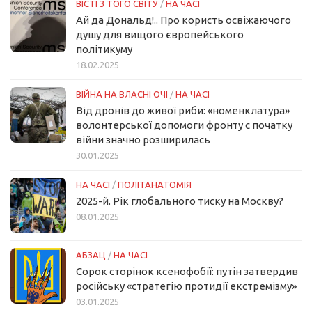
ВІСТІ З ТОГО СВІТУ
/
НА ЧАСІ
Ай да Дональд!.. Про користь освіжаючого
душу для вищого європейського
політикуму
18.02.2025
ВІЙНА НА ВЛАСНІ ОЧІ
/
НА ЧАСІ
Від дронів до живої риби: «номенклатура»
волонтерської допомоги фронту с початку
війни значно розширилась
30.01.2025
НА ЧАСІ
/
ПОЛІТАНАТОМІЯ
2025-й. Рік глобального тиску на Москву?
08.01.2025
АБЗАЦ
/
НА ЧАСІ
Сорок сторінок ксенофобії: путін затвердив
російську «стратегію протидії екстремізму»
03.01.2025