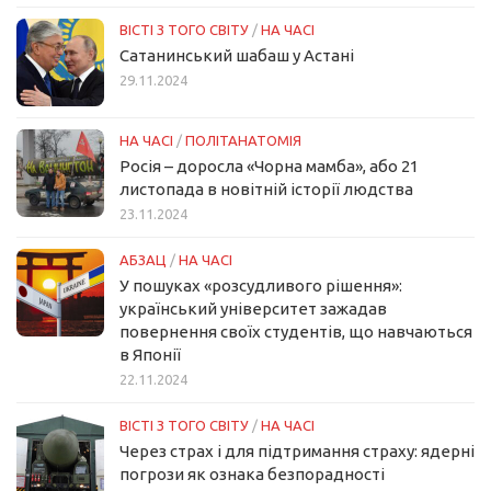
ВІСТІ З ТОГО СВІТУ
/
НА ЧАСІ
Сатанинський шабаш у Астані
29.11.2024
НА ЧАСІ
/
ПОЛІТАНАТОМІЯ
Росія – доросла «Чорна мамба», або 21
листопада в новітній історії людства
23.11.2024
АБЗАЦ
/
НА ЧАСІ
У пошуках «розсудливого рішення»:
український університет зажадав
повернення своїх студентів, що навчаються
в Японії
22.11.2024
ВІСТІ З ТОГО СВІТУ
/
НА ЧАСІ
Через страх і для підтримання страху: ядерні
погрози як ознака безпорадності