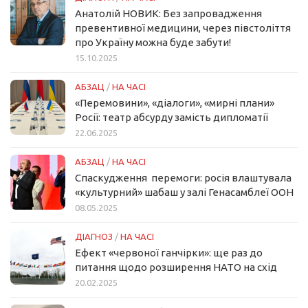
Анатолій НОВИК: Без запровадження
превентивної медицини, через півстоліття
про Україну можна буде забути!
15.10.2025
АБЗАЦ
/
НА ЧАСІ
«Перемовини», «діалоги», «мирні плани»
Росії: театр абсурду замість дипломатії
22.06.2025
АБЗАЦ
/
НА ЧАСІ
Спаскудження перемоги: росія влаштувала
«культурний» шабаш у залі Генасамблеї ООН
08.05.2025
ДІАГНОЗ
/
НА ЧАСІ
Ефект «червоної ганчірки»: ще раз до
питання щодо розширення НАТО на схід
20.02.2025