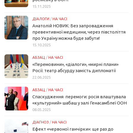
15.11.2025
ДІАЛОГИ
/
НА ЧАСІ
Анатолій НОВИК: Без запровадження
превентивної медицини, через півстоліття
про Україну можна буде забути!
15.10.2025
АБЗАЦ
/
НА ЧАСІ
«Перемовини», «діалоги», «мирні плани»
Росії: театр абсурду замість дипломатії
22.06.2025
АБЗАЦ
/
НА ЧАСІ
Спаскудження перемоги: росія влаштувала
«культурний» шабаш у залі Генасамблеї ООН
08.05.2025
ДІАГНОЗ
/
НА ЧАСІ
Ефект «червоної ганчірки»: ще раз до