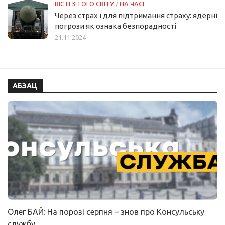
ВІСТІ З ТОГО СВІТУ
/
НА ЧАСІ
Через страх і для підтримання страху: ядерні
погрози як ознака безпорадності
21.11.2024
АБЗАЦ
Олег БАЙ: На порозі серпня – знов про Консульську
службу