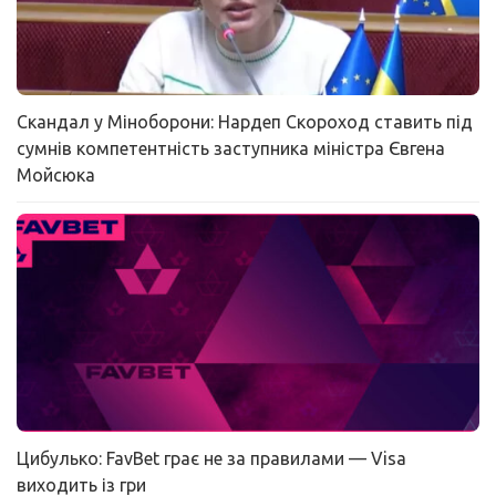
Скандал у Міноборони: Нардеп Скороход ставить під
сумнів компетентність заступника міністра Євгена
Мойсюка
Цибулько: FavBet грає не за правилами — Visa
виходить із гри