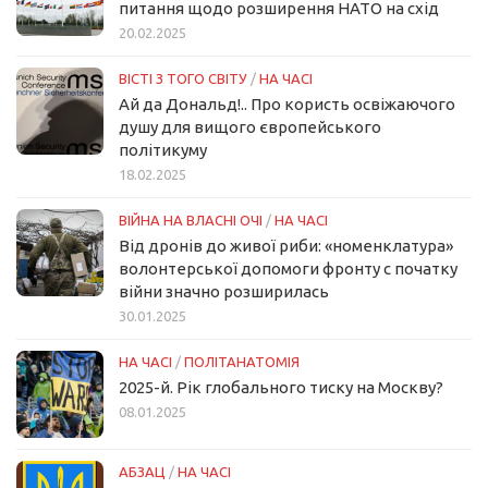
питання щодо розширення НАТО на схід
20.02.2025
ВІСТІ З ТОГО СВІТУ
/
НА ЧАСІ
Ай да Дональд!.. Про користь освіжаючого
душу для вищого європейського
політикуму
18.02.2025
ВІЙНА НА ВЛАСНІ ОЧІ
/
НА ЧАСІ
Від дронів до живої риби: «номенклатура»
волонтерської допомоги фронту с початку
війни значно розширилась
30.01.2025
НА ЧАСІ
/
ПОЛІТАНАТОМІЯ
2025-й. Рік глобального тиску на Москву?
08.01.2025
АБЗАЦ
/
НА ЧАСІ