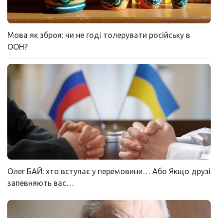
Мова як зброя: чи не годі толерувати російську в
ООН?
Олег БАЙ: хто вступає у перемовини… Або Якщо друзі
запевняють вас…