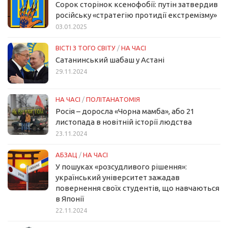
Сорок сторінок ксенофобії: путін затвердив
російську «стратегію протидії екстремізму»
03.01.2025
ВІСТІ З ТОГО СВІТУ
/
НА ЧАСІ
Сатанинський шабаш у Астані
29.11.2024
НА ЧАСІ
/
ПОЛІТАНАТОМІЯ
Росія – доросла «Чорна мамба», або 21
листопада в новітній історії людства
23.11.2024
АБЗАЦ
/
НА ЧАСІ
У пошуках «розсудливого рішення»:
український університет зажадав
повернення своїх студентів, що навчаються
в Японії
22.11.2024