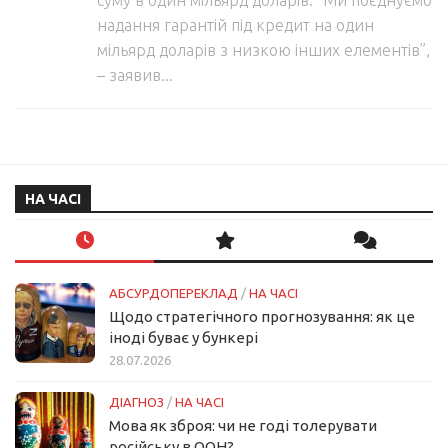
суму в один мільярд доларів. “Ми поєднуємо
надання гарантій під кредит на один
мільярд доларів з низкою інших елементів”,
– заявив...
НА ЧАСІ
АБСУРДОПЕРЕКЛАД
/
НА ЧАСІ
Щодо стратегічного прогнозування: як це
іноді буває у бункері
28.07.2026
ДІАГНОЗ
/
НА ЧАСІ
Мова як зброя: чи не годі толерувати
російську в ООН?