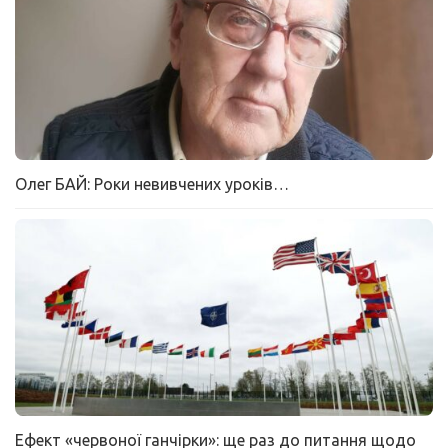
Олег БАЙ: Роки невивчених уроків…
Ефект «червоної ганчірки»: ще раз до питання щодо