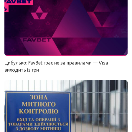
Цибулько: FavBet грає не за правилами — Visa
виходить із гри