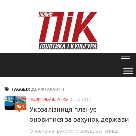
Skip
to
content
TAGGED:
ДЕРЖГАРАНТІЇ
ПОЗИТИВ/НЕГАТИВ
25.12.2013
0
Укрзалізниця планує
оновитися за рахунок держави
Оновлення рухомого складу залізниць