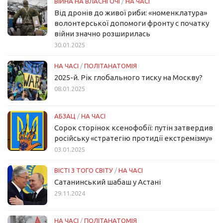
ВІЙНА НА ВЛАСНІ ОЧІ
/
НА ЧАСІ
Від дронів до живої риби: «номенклатура»
волонтерської допомоги фронту с початку
війни значно розширилась
30.01.2025
НА ЧАСІ
/
ПОЛІТАНАТОМІЯ
2025-й. Рік глобального тиску на Москву?
08.01.2025
АБЗАЦ
/
НА ЧАСІ
Сорок сторінок ксенофобії: путін затвердив
російську «стратегію протидії екстремізму»
03.01.2025
ВІСТІ З ТОГО СВІТУ
/
НА ЧАСІ
Сатанинський шабаш у Астані
29.11.2024
НА ЧАСІ
/
ПОЛІТАНАТОМІЯ