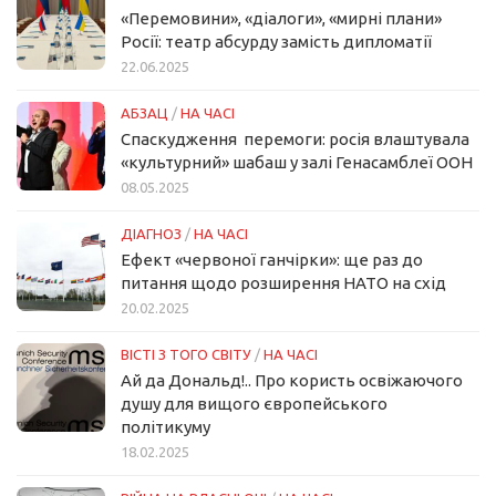
«Перемовини», «діалоги», «мирні плани»
Росії: театр абсурду замість дипломатії
22.06.2025
АБЗАЦ
/
НА ЧАСІ
Спаскудження перемоги: росія влаштувала
«культурний» шабаш у залі Генасамблеї ООН
08.05.2025
ДІАГНОЗ
/
НА ЧАСІ
Ефект «червоної ганчірки»: ще раз до
питання щодо розширення НАТО на схід
20.02.2025
ВІСТІ З ТОГО СВІТУ
/
НА ЧАСІ
Ай да Дональд!.. Про користь освіжаючого
душу для вищого європейського
політикуму
18.02.2025