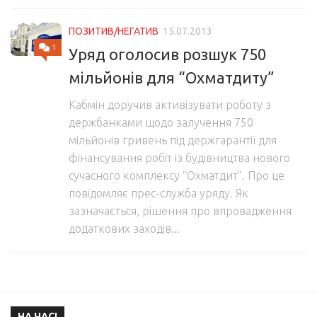
ПОЗИТИВ/НЕГАТИВ
15.07.2013
1
Уряд оголосив розшук 750
мільйонів для “Охматдиту”
Кабмін доручив активiзувати роботу з
держбанками щодо залучення 750
мільйонів гривень пiд держгарантiї для
фiнансування робiт iз будiвництва нового
сучасного комплексу “Охматдит”. Про це
повідомляє прес-служба уряду. Як
зазначається, рiшення про впровадження
додаткових заходiв...
НА ЧАСІ