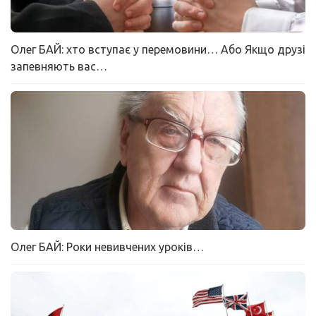
Олег БАЙ: хто вступає у перемовини… Або Якщо друзі
запевняють вас…
Олег БАЙ: Роки невивчених уроків…