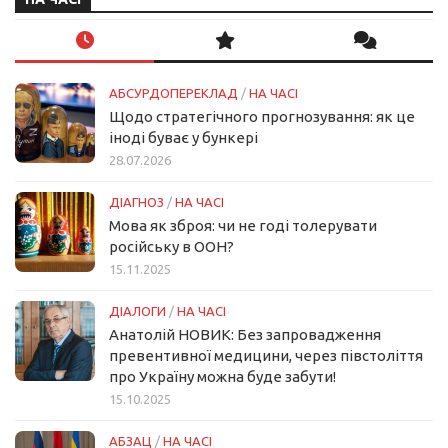
АБСУРДОПЕРЕКЛАД
/
НА ЧАСІ
Щодо стратегічного прогнозування: як це
іноді буває у бункері
28.07.2026
ДІАГНОЗ
/
НА ЧАСІ
Мова як зброя: чи не годі толерувати
російську в ООН?
15.11.2025
ДІАЛОГИ
/
НА ЧАСІ
Анатолій НОВИК: Без запровадження
превентивної медицини, через півстоліття
про Україну можна буде забути!
15.10.2025
АБЗАЦ
/
НА ЧАСІ