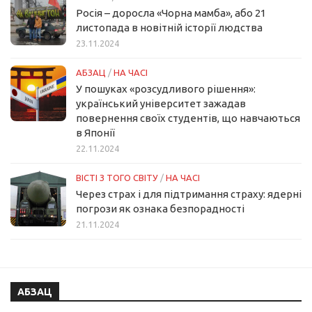
Росія – доросла «Чорна мамба», або 21
листопада в новітній історії людства
23.11.2024
АБЗАЦ
/
НА ЧАСІ
У пошуках «розсудливого рішення»:
український університет зажадав
повернення своїх студентів, що навчаються
в Японії
22.11.2024
ВІСТІ З ТОГО СВІТУ
/
НА ЧАСІ
Через страх і для підтримання страху: ядерні
погрози як ознака безпорадності
21.11.2024
АБЗАЦ