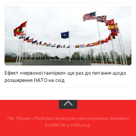
Ефект «червоної ганчірки»: ще раз до питання щодо
розширення НАТО на схід
ПІК. Проект «Політика і Культура» започатковано Зиновієм
КУЛИКОМ у 1999 році.