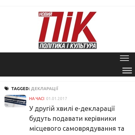
Skip
to
content
TAGGED:
ДЕКЛАРАЦІЇ
НА ЧАСІ
01.01.2017
У другій хвилі е-декларації
будуть подавати керівники
місцевого самоврядування та