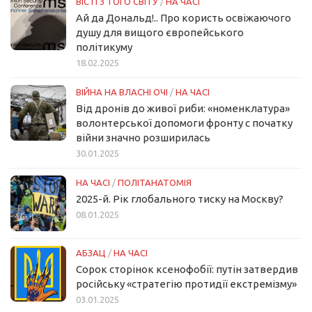
ВІСТІ З ТОГО СВІТУ
/
НА ЧАСІ
Ай да Дональд!.. Про користь освіжаючого
душу для вищого європейського
політикуму
18.02.2025
ВІЙНА НА ВЛАСНІ ОЧІ
/
НА ЧАСІ
Від дронів до живої риби: «номенклатура»
волонтерської допомоги фронту с початку
війни значно розширилась
30.01.2025
НА ЧАСІ
/
ПОЛІТАНАТОМІЯ
2025-й. Рік глобального тиску на Москву?
08.01.2025
АБЗАЦ
/
НА ЧАСІ
Сорок сторінок ксенофобії: путін затвердив
російську «стратегію протидії екстремізму»
03.01.2025