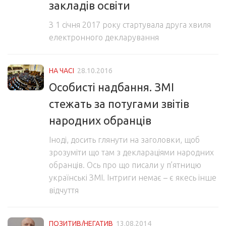
закладів освіти
З 1 січня 2017 року стартувала друга хвиля
електронного декларування
НА ЧАСІ
28.10.2016
Особисті надбання. ЗМІ
стежать за потугами звітів
народних обранців
Іноді, досить глянути на заголовки, щоб
зрозуміти що там з деклараціями народних
обранців. Ось про що писали у п’ятницю
українські ЗМІ. Інтриги немає – є якесь інше
відчуття
ПОЗИТИВ/НЕГАТИВ
13.08.2014