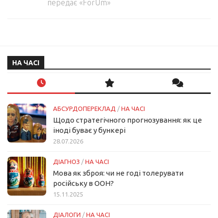
передає «ForUm»
НА ЧАСІ
АБСУРДОПЕРЕКЛАД
/
НА ЧАСІ
Щодо стратегічного прогнозування: як це
іноді буває у бункері
28.07.2026
ДІАГНОЗ
/
НА ЧАСІ
Мова як зброя: чи не годі толерувати
російську в ООН?
15.11.2025
ДІАЛОГИ
/
НА ЧАСІ