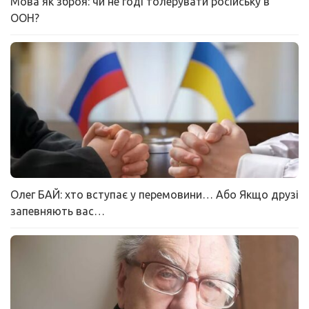
Мова як зброя: чи не годі толерувати російську в
ООН?
Олег БАЙ: хто вступає у перемовини… Або Якщо друзі
запевняють вас…