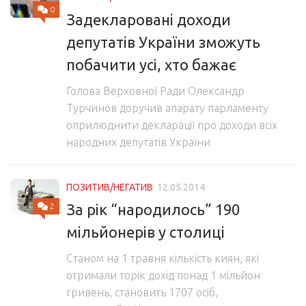
0
Задекларовані доходи
депутатів України зможуть
побачити усі, хто бажає
Голова Верховної Ради Олександр
Турчинов доручив апарату парламенту
оприлюднити декларації про доходи всіх
народних депутатів України
ПОЗИТИВ/НЕГАТИВ
12.05.2014
За рік “народилось” 190
2
мільйонерів у столиці
Станом на 1 травня кількість киян, які
отримали торік дохід понад 1 мільйон
гривень, становить 1707 осіб,