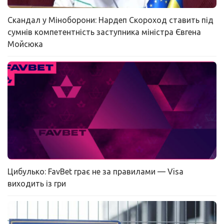
Скандал у Міноборони: Нардеп Скороход ставить під
сумнів компетентність заступника міністра Євгена
Мойсюка
Цибулько: FavBet грає не за правилами — Visa
виходить із гри