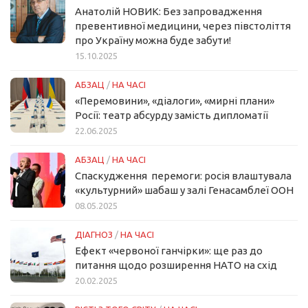
Анатолій НОВИК: Без запровадження
превентивної медицини, через півстоліття
про Україну можна буде забути!
15.10.2025
АБЗАЦ
/
НА ЧАСІ
«Перемовини», «діалоги», «мирні плани»
Росії: театр абсурду замість дипломатії
22.06.2025
АБЗАЦ
/
НА ЧАСІ
Спаскудження перемоги: росія влаштувала
«культурний» шабаш у залі Генасамблеї ООН
08.05.2025
ДІАГНОЗ
/
НА ЧАСІ
Ефект «червоної ганчірки»: ще раз до
питання щодо розширення НАТО на схід
20.02.2025