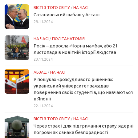
ВІСТІ З ТОГО СВІТУ
/
НА ЧАСІ
Сатанинський шабаш у Астані
29.11.2024
НА ЧАСІ
/
ПОЛІТАНАТОМІЯ
Росія – доросла «Чорна мамба», або 21
листопада в новітній історії людства
23.11.2024
АБЗАЦ
/
НА ЧАСІ
У пошуках «розсудливого рішення»:
український університет зажадав
повернення своїх студентів, що навчаються
в Японії
22.11.2024
ВІСТІ З ТОГО СВІТУ
/
НА ЧАСІ
Через страх і для підтримання страху: ядерні
погрози як ознака безпорадності