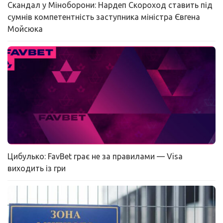
Скандал у Міноборони: Нардеп Скороход ставить під
сумнів компетентність заступника міністра Євгена
Мойсюка
Цибулько: FavBet грає не за правилами — Visa
виходить із гри