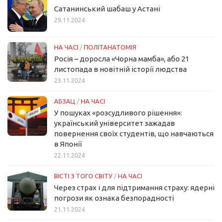
Сатанинський шабаш у Астані
29.11.2024
НА ЧАСІ
/
ПОЛІТАНАТОМІЯ
Росія – доросла «Чорна мамба», або 21
листопада в новітній історії людства
23.11.2024
АБЗАЦ
/
НА ЧАСІ
У пошуках «розсудливого рішення»:
український університет зажадав
повернення своїх студентів, що навчаються
в Японії
22.11.2024
ВІСТІ З ТОГО СВІТУ
/
НА ЧАСІ
Через страх і для підтримання страху: ядерні
погрози як ознака безпорадності
21.11.2024