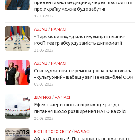
превентивної медицини, через півстоліття
про Україну можна буде забути!
15.10.2025
АБЗАЦ
/
НА ЧАСІ
«Перемовини», «діалоги», «мирні плани»
Росії: театр абсурду замість дипломатії
22.06.2025
АБЗАЦ
/
НА ЧАСІ
Спаскудження перемоги: росія влаштувала
«культурний» шабаш у залі Генасамблеї ООН
08.05.2025
ДІАГНОЗ
/
НА ЧАСІ
Ефект «червоної ганчірки»: ще раз до
питання щодо розширення НАТО на схід
20.02.2025
ВІСТІ З ТОГО СВІТУ
/
НА ЧАСІ
Ай да Дональд!.. Про користь освіжаючого