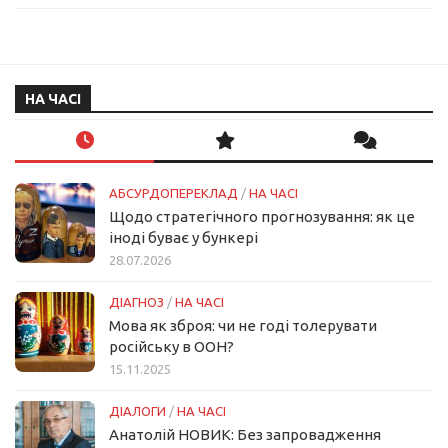
НА ЧАСІ
АБСУРДОПЕРЕКЛАД
/
НА ЧАСІ
Щодо стратегічного прогнозування: як це
іноді буває у бункері
28.07.2026
ДІАГНОЗ
/
НА ЧАСІ
Мова як зброя: чи не годі толерувати
російську в ООН?
15.11.2025
ДІАЛОГИ
/
НА ЧАСІ
Анатолій НОВИК: Без запровадження