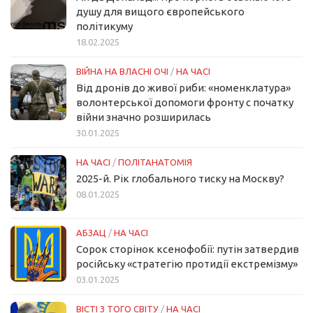
душу для вищого європейського
політикуму
18.02.2025
ВІЙНА НА ВЛАСНІ ОЧІ
/
НА ЧАСІ
Від дронів до живої риби: «номенклатура»
волонтерської допомоги фронту с початку
війни значно розширилась
30.01.2025
НА ЧАСІ
/
ПОЛІТАНАТОМІЯ
2025-й. Рік глобального тиску на Москву?
08.01.2025
АБЗАЦ
/
НА ЧАСІ
Сорок сторінок ксенофобії: путін затвердив
російську «стратегію протидії екстремізму»
03.01.2025
ВІСТІ З ТОГО СВІТУ
/
НА ЧАСІ