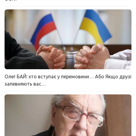
Олег БАЙ: хто вступає у перемовини… Або Якщо друзі
запевняють вас…