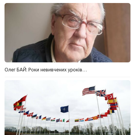
Олег БАЙ: Роки невивчених уроків…