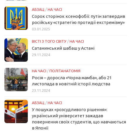
АБЗАЦ
/
НА ЧАСІ
Сорок сторінок ксенофобії: путін затвердив
російську «стратегію протидії екстремізму»
03.01.2025
ВІСТІ З ТОГО СВІТУ
/
НА ЧАСІ
Сатанинський шабаш у Астані
29.11.2024
НА ЧАСІ
/
ПОЛІТАНАТОМІЯ
Росія – доросла «Чорна мамба», або 21
листопада в новітній історії людства
23.11.2024
АБЗАЦ
/
НА ЧАСІ
У пошуках «розсудливого рішення»:
український університет зажадав
повернення своїх студентів, що навчаються
в Японії