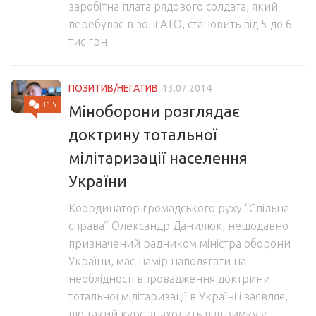
заробітна плата рядового солдата, який
перебуває в зоні АТО, становить від 5 до 6
тис грн
ПОЗИТИВ/НЕГАТИВ
13.07.2014
315
Міноборони розглядає
доктрину тотальної
мілітаризації населення
України
Координатор громадського руху “Спільна
справа” Олександр Данилюк, нещодавно
призначений радником міністра оборони
України, має намір наполягати на
необхідності впровадження доктрини
тотальної мілітаризації в Україні і заявляє,
що такий курс знаходить підтримку у