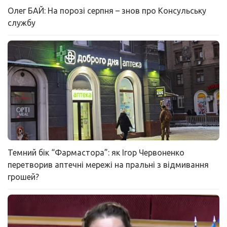
Олег БАЙ: На порозі серпня – знов про Консульську
службу
Темний бік “Фармастора”: як Ігор Червоненко
перетворив аптечні мережі на пральні з відмивання
грошей?