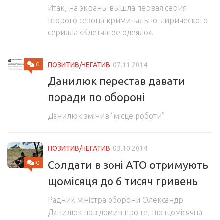
Итак, на экраны вышла первая серия
второго сезона криминально-лирического
сериала «Клетчатое одеяло».
0
ПОЗИТИВ/НЕГАТИВ
07.11.2014
Данилюк перестав давати
поради по обороні
Данилюк змінив “місце роботи”
ПОЗИТИВ/НЕГАТИВ
03.10.2014
Солдати в зоні АТО отримують
0
щомісяця до 6 тисяч гривень
Радник міністра оборони Олександр
Данилюк повідомив про те, що щомісячна