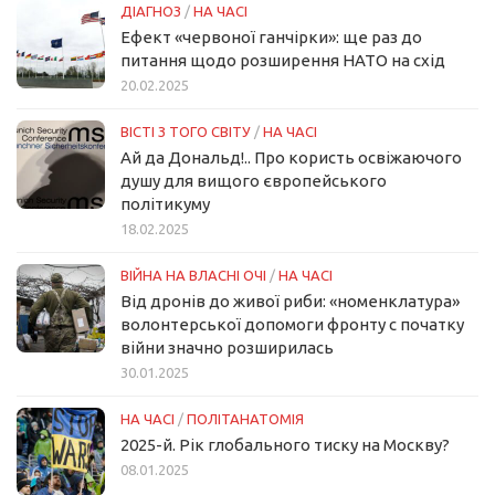
ДІАГНОЗ
/
НА ЧАСІ
Ефект «червоної ганчірки»: ще раз до
питання щодо розширення НАТО на схід
20.02.2025
ВІСТІ З ТОГО СВІТУ
/
НА ЧАСІ
Ай да Дональд!.. Про користь освіжаючого
душу для вищого європейського
політикуму
18.02.2025
ВІЙНА НА ВЛАСНІ ОЧІ
/
НА ЧАСІ
Від дронів до живої риби: «номенклатура»
волонтерської допомоги фронту с початку
війни значно розширилась
30.01.2025
НА ЧАСІ
/
ПОЛІТАНАТОМІЯ
2025-й. Рік глобального тиску на Москву?
08.01.2025