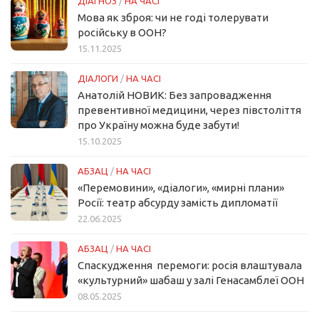
ДІАГНОЗ
/
НА ЧАСІ
Мова як зброя: чи не годі толерувати
російську в ООН?
15.11.2025
ДІАЛОГИ
/
НА ЧАСІ
Анатолій НОВИК: Без запровадження
превентивної медицини, через півстоліття
про Україну можна буде забути!
15.10.2025
АБЗАЦ
/
НА ЧАСІ
«Перемовини», «діалоги», «мирні плани»
Росії: театр абсурду замість дипломатії
22.06.2025
АБЗАЦ
/
НА ЧАСІ
Спаскудження перемоги: росія влаштувала
«культурний» шабаш у залі Генасамблеї ООН
08.05.2025