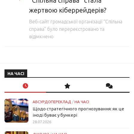
“Спільна справа” стала
жертвою кіберрейдерів?
Веб-сайт громадської організації “Спільна
справа” було перереєстровано та
відімкнено
НА ЧАСІ
АБСУРДОПЕРЕКЛАД
/
НА ЧАСІ
Щодо стратегічного прогнозування: як це
іноді буває у бункері
28.07.2026