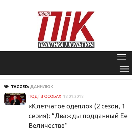
Skip
to
content
TAGGED:
ДАНИЛЮК
ПОДІЇ В ОСОБАХ
18.01.2018
«Клетчатое одеяло» (2 сезон, 1
серия): “Дважды подданный Ее
Величества”