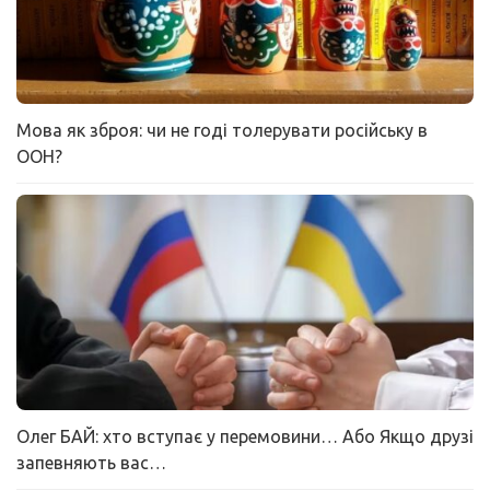
Мова як зброя: чи не годі толерувати російську в
ООН?
Олег БАЙ: хто вступає у перемовини… Або Якщо друзі
запевняють вас…