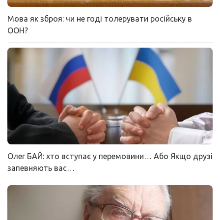
Мова як зброя: чи не годі толерувати російську в
ООН?
Олег БАЙ: хто вступає у перемовини… Або Якщо друзі
запевняють вас…