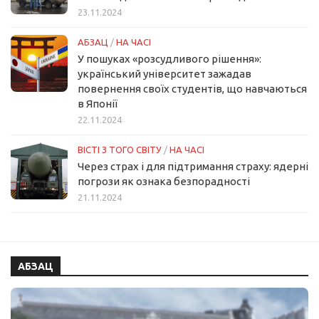
23.11.2024
АБЗАЦ
/
НА ЧАСІ
У пошуках «розсудливого рішення»:
український університет зажадав
повернення своїх студентів, що навчаються
в Японії
22.11.2024
ВІСТІ З ТОГО СВІТУ
/
НА ЧАСІ
Через страх і для підтримання страху: ядерні
погрози як ознака безпорадності
21.11.2024
АБЗАЦ