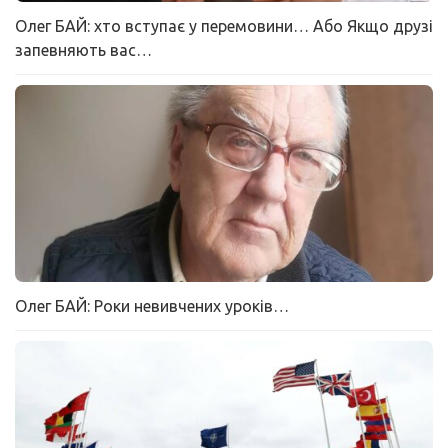
Олег БАЙ: хто вступає у перемовини… Або Якщо друзі
запевняють вас…
Олег БАЙ: Роки невивчених уроків…