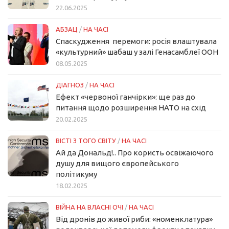
22.06.2025
АБЗАЦ
/
НА ЧАСІ
Спаскудження перемоги: росія влаштувала
«культурний» шабаш у залі Генасамблеї ООН
08.05.2025
ДІАГНОЗ
/
НА ЧАСІ
Ефект «червоної ганчірки»: ще раз до
питання щодо розширення НАТО на схід
20.02.2025
ВІСТІ З ТОГО СВІТУ
/
НА ЧАСІ
Ай да Дональд!.. Про користь освіжаючого
душу для вищого європейського
політикуму
18.02.2025
ВІЙНА НА ВЛАСНІ ОЧІ
/
НА ЧАСІ
Від дронів до живої риби: «номенклатура»