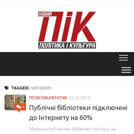
Skip
to
content
TAGGED:
ЧИТАННЯ
ПОЗИТИВ/НЕГАТИВ
02.10.2014
Публічні бібліотеки підключені
0
до Інтернету на 60%
Мережа публічних бібліотек столиці на