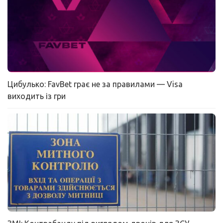
Цибулько: FavBet грає не за правилами — Visa
виходить із гри