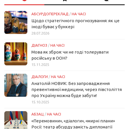
АБСУРДОПЕРЕКЛАД
/
НА ЧАСІ
Щодо стратегічного прогнозування: як це
іноді буває у бункері
28.07.2026
ДІАГНОЗ
/
НА ЧАСІ
Мова як зброя: чи не годі толерувати
російську в ООН?
15.11.2025
ДІАЛОГИ
/
НА ЧАСІ
Анатолій НОВИК: Без запровадження
превентивної медицини, через півстоліття
про Україну можна буде забути!
15.10.2025
АБЗАЦ
/
НА ЧАСІ
«Перемовини», «діалоги», «мирні плани»
Росії: театр абсурду замість дипломатії