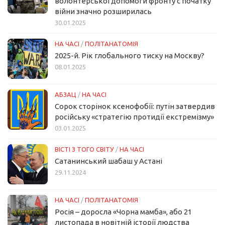
волонтерської допомоги фронту с початку
війни значно розширилась
30.01.2025
НА ЧАСІ
/
ПОЛІТАНАТОМІЯ
2025-й. Рік глобального тиску на Москву?
08.01.2025
АБЗАЦ
/
НА ЧАСІ
Сорок сторінок ксенофобії: путін затвердив
російську «стратегію протидії екстремізму»
03.01.2025
ВІСТІ З ТОГО СВІТУ
/
НА ЧАСІ
Сатанинський шабаш у Астані
29.11.2024
НА ЧАСІ
/
ПОЛІТАНАТОМІЯ
Росія – доросла «Чорна мамба», або 21
листопада в новітній історії людства