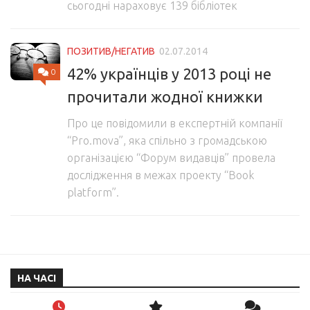
сьогодні нараховує 139 бібліотек
ПОЗИТИВ/НЕГАТИВ
02.07.2014
42% українців у 2013 році не
0
прочитали жодної книжки
Про це повідомили в експертній компанії
“Рro.mova”, яка спільно з громадською
організацією “Форум видавців” провела
дослідження в межах проекту “Book
platform”.
НА ЧАСІ