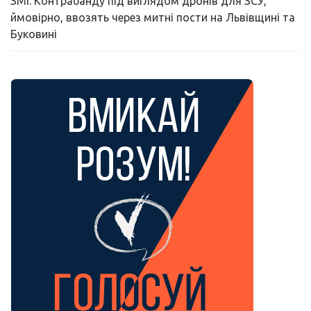
ЗМІ: Контрабанду під виглядом дронів для ЗСУ,
ймовірно, ввозять через митні пости на Львівщині та
Буковині