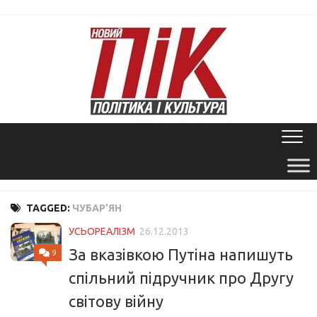
Skip
to
content
TAGGED:
ЧУБАР’ЯН
УСЬОРЕАЛІЗМ
26.12.2013
За вказівкою Путіна напишуть
9
спільний підручник про Другу
світову війну