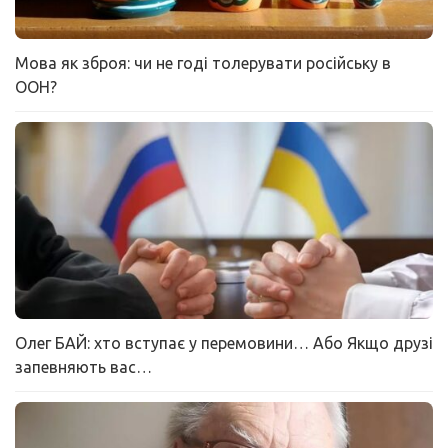
Мова як зброя: чи не годі толерувати російську в
ООН?
Олег БАЙ: хто вступає у перемовини… Або Якщо друзі
запевняють вас…