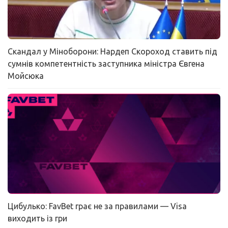
Скандал у Міноборони: Нардеп Скороход ставить під
сумнів компетентність заступника міністра Євгена
Мойсюка
Цибулько: FavBet грає не за правилами — Visa
виходить із гри