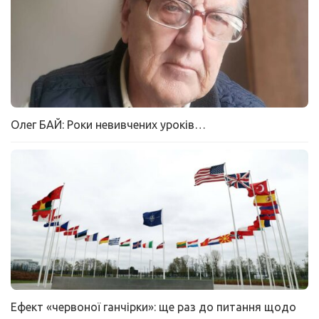
Олег БАЙ: Роки невивчених уроків…
Ефект «червоної ганчірки»: ще раз до питання щодо