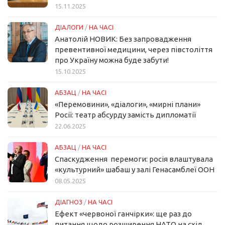
15.11.2025
ДІАЛОГИ
/
НА ЧАСІ
Анатолій НОВИК: Без запровадження
превентивної медицини, через півстоліття
про Україну можна буде забути!
15.10.2025
АБЗАЦ
/
НА ЧАСІ
«Перемовини», «діалоги», «мирні плани»
Росії: театр абсурду замість дипломатії
22.06.2025
АБЗАЦ
/
НА ЧАСІ
Спаскудження перемоги: росія влаштувала
«культурний» шабаш у залі Генасамблеї ООН
08.05.2025
ДІАГНОЗ
/
НА ЧАСІ
Ефект «червоної ганчірки»: ще раз до
питання щодо розширення НАТО на схід