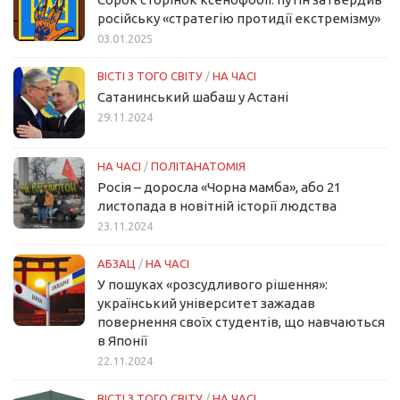
російську «стратегію протидії екстремізму»
03.01.2025
ВІСТІ З ТОГО СВІТУ
/
НА ЧАСІ
Сатанинський шабаш у Астані
29.11.2024
НА ЧАСІ
/
ПОЛІТАНАТОМІЯ
Росія – доросла «Чорна мамба», або 21
листопада в новітній історії людства
23.11.2024
АБЗАЦ
/
НА ЧАСІ
У пошуках «розсудливого рішення»:
український університет зажадав
повернення своїх студентів, що навчаються
в Японії
22.11.2024
ВІСТІ З ТОГО СВІТУ
/
НА ЧАСІ