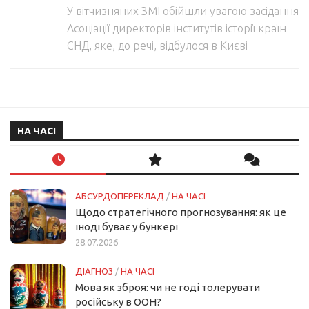
У вітчизняних ЗМІ обійшли увагою засідання
Асоціації директорів інститутів історії країн
СНД, яке, до речі, відбулося в Києві
НА ЧАСІ
АБСУРДОПЕРЕКЛАД
/
НА ЧАСІ
Щодо стратегічного прогнозування: як це
іноді буває у бункері
28.07.2026
ДІАГНОЗ
/
НА ЧАСІ
Мова як зброя: чи не годі толерувати
російську в ООН?