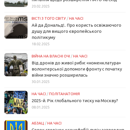
20.02.2025
ВІСТІ З ТОГО СВІТУ
/
НА ЧАСІ
Ай да Дональд!.. Про користь освіжаючого
душу для вищого європейського
політикуму
18.02.2025
ВІЙНА НА ВЛАСНІ ОЧІ
/
НА ЧАСІ
Від дронів до живої риби: «номенклатура»
волонтерської допомоги фронту с початку
війни значно розширилась
30.01.2025
НА ЧАСІ
/
ПОЛІТАНАТОМІЯ
2025-й. Рік глобального тиску на Москву?
08.01.2025
АБЗАЦ
/
НА ЧАСІ
Сорок сторінок ксенофобії: путін затвердив