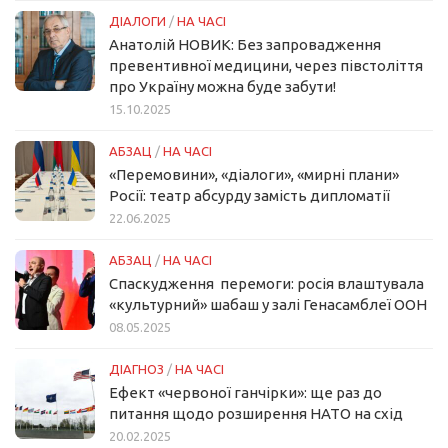
ДІАЛОГИ
/
НА ЧАСІ
Анатолій НОВИК: Без запровадження
превентивної медицини, через півстоліття
про Україну можна буде забути!
15.10.2025
АБЗАЦ
/
НА ЧАСІ
«Перемовини», «діалоги», «мирні плани»
Росії: театр абсурду замість дипломатії
22.06.2025
АБЗАЦ
/
НА ЧАСІ
Спаскудження перемоги: росія влаштувала
«культурний» шабаш у залі Генасамблеї ООН
08.05.2025
ДІАГНОЗ
/
НА ЧАСІ
Ефект «червоної ганчірки»: ще раз до
питання щодо розширення НАТО на схід
20.02.2025