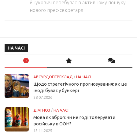
Янукович перебуває в активному пошуку
нового прес-секретаря
НА ЧАСІ
АБСУРДОПЕРЕКЛАД
/
НА ЧАСІ
Щодо стратегічного прогнозування: як це
іноді буває у бункері
28.07.2026
ДІАГНОЗ
/
НА ЧАСІ
Мова як зброя: чи не годі толерувати
російську в ООН?
15.11.2025