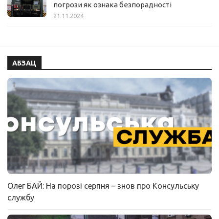
погрози як ознака безпорадності
21.11.2024
АБЗАЦ
Олег БАЙ: На порозі серпня – знов про Консульську
службу