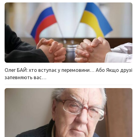
Олег БАЙ: хто вступає у перемовини… Або Якщо друзі
запевняють вас…