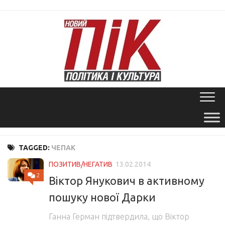
Skip
to
content
TAGGED:
ЧЕПАК
ПОЗИТИВ/НЕГАТИВ
13.02.2014
2
Віктор Янукович в активному
пошуку нової Дарки
Ганна Герман підтвердила, що Віктор