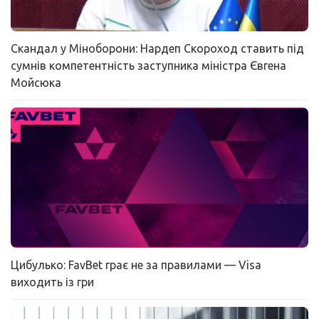
Скандал у Міноборони: Нардеп Скороход ставить під
сумнів компетентність заступника міністра Євгена
Мойсюка
Цибулько: FavBet грає не за правилами — Visa
виходить із гри