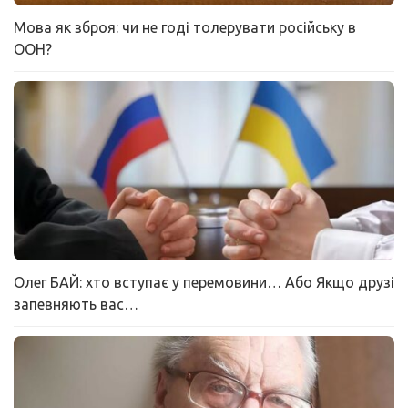
Мова як зброя: чи не годі толерувати російську в
ООН?
Олег БАЙ: хто вступає у перемовини… Або Якщо друзі
запевняють вас…