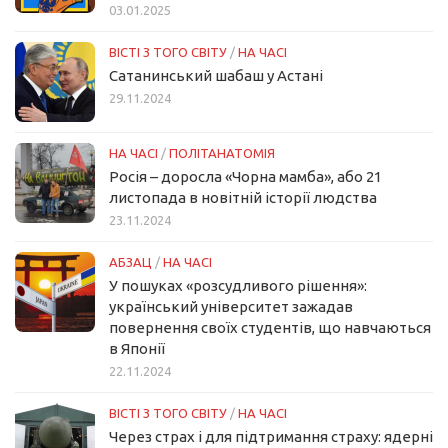
03.01.2025
ВІСТІ З ТОГО СВІТУ
/
НА ЧАСІ
Сатанинський шабаш у Астані
29.11.2024
НА ЧАСІ
/
ПОЛІТАНАТОМІЯ
Росія – доросла «Чорна мамба», або 21
листопада в новітній історії людства
23.11.2024
АБЗАЦ
/
НА ЧАСІ
У пошуках «розсудливого рішення»:
український університет зажадав
повернення своїх студентів, що навчаються
в Японії
22.11.2024
ВІСТІ З ТОГО СВІТУ
/
НА ЧАСІ
Через страх і для підтримання страху: ядерні