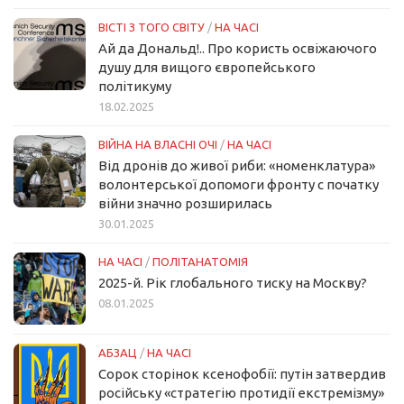
ВІСТІ З ТОГО СВІТУ
/
НА ЧАСІ
Ай да Дональд!.. Про користь освіжаючого
душу для вищого європейського
політикуму
18.02.2025
ВІЙНА НА ВЛАСНІ ОЧІ
/
НА ЧАСІ
Від дронів до живої риби: «номенклатура»
волонтерської допомоги фронту с початку
війни значно розширилась
30.01.2025
НА ЧАСІ
/
ПОЛІТАНАТОМІЯ
2025-й. Рік глобального тиску на Москву?
08.01.2025
АБЗАЦ
/
НА ЧАСІ
Сорок сторінок ксенофобії: путін затвердив
російську «стратегію протидії екстремізму»