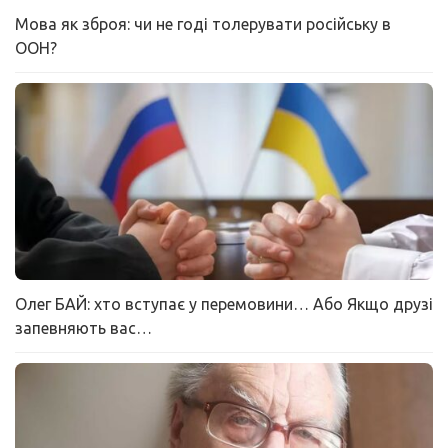
Мова як зброя: чи не годі толерувати російську в
ООН?
Олег БАЙ: хто вступає у перемовини… Або Якщо друзі
запевняють вас…