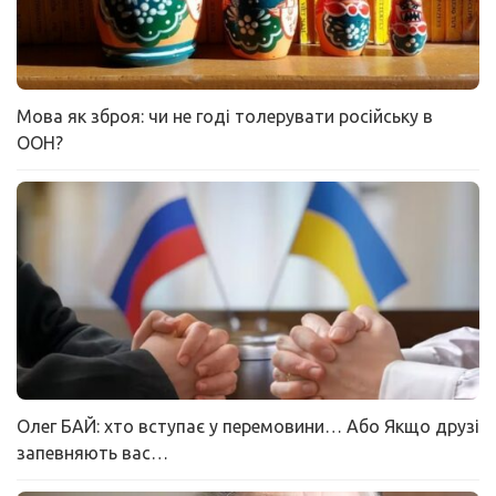
Мова як зброя: чи не годі толерувати російську в
ООН?
Олег БАЙ: хто вступає у перемовини… Або Якщо друзі
запевняють вас…