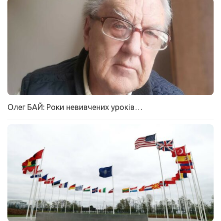
Олег БАЙ: Роки невивчених уроків…