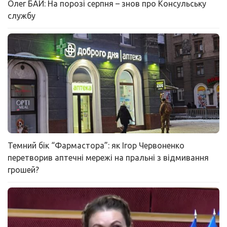
Олег БАЙ: На порозі серпня – знов про Консульську
службу
Темний бік “Фармастора”: як Ігор Червоненко
перетворив аптечні мережі на пральні з відмивання
грошей?