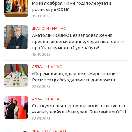
Мова як зброя: чи не годі толерувати
російську в ООН?
15.11.2025
ДІАЛОГИ
/
НА ЧАСІ
Анатолій НОВИК: Без запровадження
превентивної медицини, через півстоліття
про Україну можна буде забути!
15.10.2025
АБЗАЦ
/
НА ЧАСІ
«Перемовини», «діалоги», «мирні плани»
Росії: театр абсурду замість дипломатії
22.06.2025
АБЗАЦ
/
НА ЧАСІ
Спаскудження перемоги: росія влаштувала
«культурний» шабаш у залі Генасамблеї ООН
08.05.2025
ДІАГНОЗ
/
НА ЧАСІ