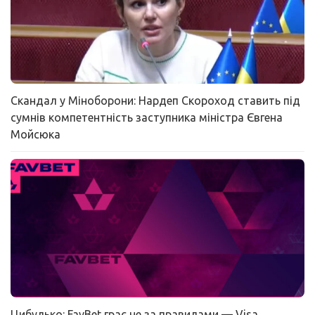
Скандал у Міноборони: Нардеп Скороход ставить під
сумнів компетентність заступника міністра Євгена
Мойсюка
Цибулько: FavBet грає не за правилами — Visa