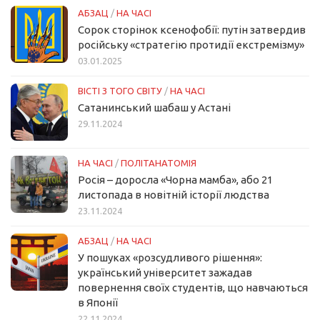
АБЗАЦ
/
НА ЧАСІ
Сорок сторінок ксенофобії: путін затвердив
російську «стратегію протидії екстремізму»
03.01.2025
ВІСТІ З ТОГО СВІТУ
/
НА ЧАСІ
Сатанинський шабаш у Астані
29.11.2024
НА ЧАСІ
/
ПОЛІТАНАТОМІЯ
Росія – доросла «Чорна мамба», або 21
листопада в новітній історії людства
23.11.2024
АБЗАЦ
/
НА ЧАСІ
У пошуках «розсудливого рішення»:
український університет зажадав
повернення своїх студентів, що навчаються
в Японії
22.11.2024