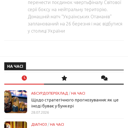
перенести поєдинок чвертьфіналу Світової
серії боксу на нейтральну територію.
Домашній матч “Українських Отаманів”
запланований на 26 березня і має відбутися
у столиці України
НА ЧАСІ
АБСУРДОПЕРЕКЛАД
/
НА ЧАСІ
Щодо стратегічного прогнозування: як це
іноді буває у бункері
28.07.2026
ДІАГНОЗ
/
НА ЧАСІ