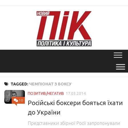
Skip
to
content
TAGGED:
ЧЕМПІОНАТ З БОКСУ
ПОЗИТИВ/НЕГАТИВ
17.03.2014
10
Російські боксери бояться їхати
до України
Представники збірної Росії запропонували