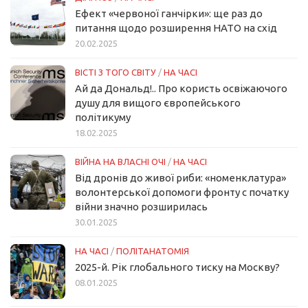
Ефект «червоної ганчірки»: ще раз до
питання щодо розширення НАТО на схід
20.02.2025
ВІСТІ З ТОГО СВІТУ
/
НА ЧАСІ
Ай да Дональд!.. Про користь освіжаючого
душу для вищого європейського
політикуму
18.02.2025
ВІЙНА НА ВЛАСНІ ОЧІ
/
НА ЧАСІ
Від дронів до живої риби: «номенклатура»
волонтерської допомоги фронту с початку
війни значно розширилась
30.01.2025
НА ЧАСІ
/
ПОЛІТАНАТОМІЯ
2025-й. Рік глобального тиску на Москву?
08.01.2025