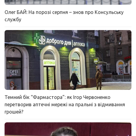
Олег БАЙ: На порозі серпня – знов про Консульську
службу
Темний бік “Фармастора”: як Ігор Червоненко
перетворив аптечні мережі на пральні з відмивання
грошей?