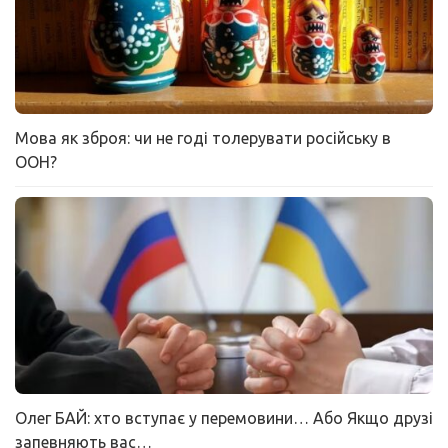
Мова як зброя: чи не годі толерувати російську в
ООН?
Олег БАЙ: хто вступає у перемовини… Або Якщо друзі
запевняють вас…