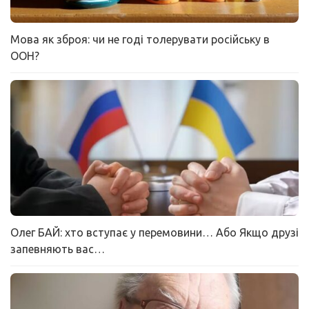
Мова як зброя: чи не годі толерувати російську в
ООН?
Олег БАЙ: хто вступає у перемовини… Або Якщо друзі
запевняють вас…