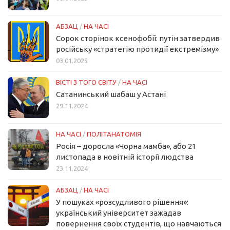
АБЗАЦ
/
НА ЧАСІ
Сорок сторінок ксенофобії: путін затвердив
російську «стратегію протидії екстремізму»
03.01.2025
ВІСТІ З ТОГО СВІТУ
/
НА ЧАСІ
Сатанинський шабаш у Астані
29.11.2024
НА ЧАСІ
/
ПОЛІТАНАТОМІЯ
Росія – доросла «Чорна мамба», або 21
листопада в новітній історії людства
23.11.2024
АБЗАЦ
/
НА ЧАСІ
У пошуках «розсудливого рішення»:
український університет зажадав
повернення своїх студентів, що навчаються