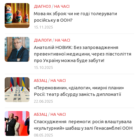
ДІАГНОЗ
/
НА ЧАСІ
Мова як зброя: чи не годі толерувати
російську в ООН?
15.11.2025
ДІАЛОГИ
/
НА ЧАСІ
Анатолій НОВИК: Без запровадження
превентивної медицини, через півстоліття
про Україну можна буде забути!
15.10.2025
АБЗАЦ
/
НА ЧАСІ
«Перемовини», «діалоги», «мирні плани»
Росії: театр абсурду замість дипломатії
22.06.2025
АБЗАЦ
/
НА ЧАСІ
Спаскудження перемоги: росія влаштувала
«культурний» шабаш у залі Генасамблеї ООН
08.05.2025