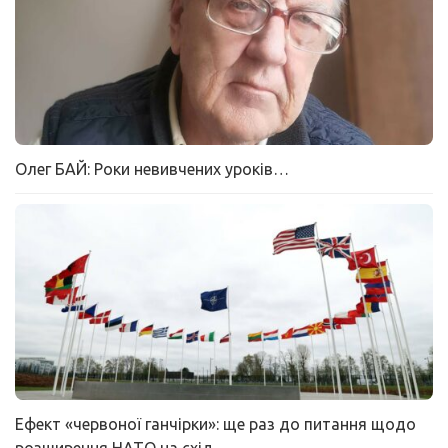
Олег БАЙ: Роки невивчених уроків…
Ефект «червоної ганчірки»: ще раз до питання щодо