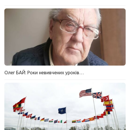
Олег БАЙ: Роки невивчених уроків…