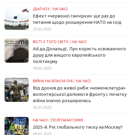
ДІАГНОЗ
/
НА ЧАСІ
Ефект «червоної ганчірки»: ще раз до
питання щодо розширення НАТО на схід
20.02.2025
ВІСТІ З ТОГО СВІТУ
/
НА ЧАСІ
Ай да Дональд!.. Про користь освіжаючого
душу для вищого європейського
політикуму
18.02.2025
ВІЙНА НА ВЛАСНІ ОЧІ
/
НА ЧАСІ
Від дронів до живої риби: «номенклатура»
волонтерської допомоги фронту с початку
війни значно розширилась
30.01.2025
НА ЧАСІ
/
ПОЛІТАНАТОМІЯ
2025-й. Рік глобального тиску на Москву?
08.01.2025