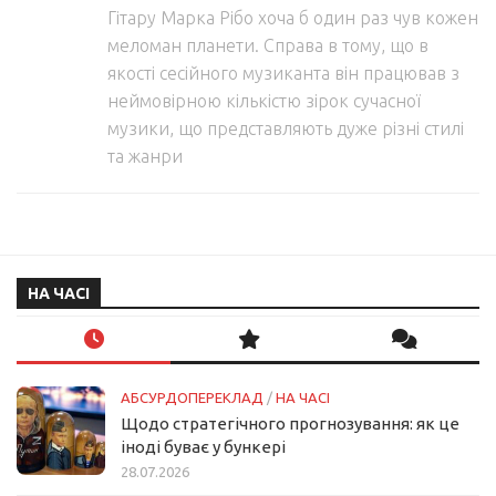
Гітару Марка Рібо хоча б один раз чув кожен
меломан планети. Справа в тому, що в
якості сесійного музиканта він працював з
неймовірною кількістю зірок сучасної
музики, що представляють дуже різні стилі
та жанри
НА ЧАСІ
АБСУРДОПЕРЕКЛАД
/
НА ЧАСІ
Щодо стратегічного прогнозування: як це
іноді буває у бункері
28.07.2026