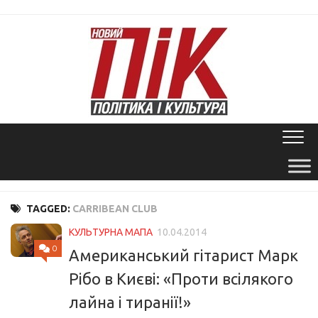
Skip
to
content
TAGGED:
CARRIBEAN CLUB
КУЛЬТУРНА МАПА
10.04.2014
0
Американський гітарист Марк
Рібо в Києві: «Проти всілякого
лайна і тиранії!»