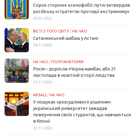
Сорок сторінок ксенофобії: путін затвердив
російську «стратегію протидії екстремізму»
03.01.2025
ВІСТІ З ТОГО СВІТУ
/
НА ЧАСІ
Сатанинський шабаш у Астані
29.11.2024
НА ЧАСІ
/
ПОЛІТАНАТОМІЯ
Росія – доросла «Чорна мамба», або 21
листопада в новітній історії людства
23.11.2024
АБЗАЦ
/
НА ЧАСІ
У пошуках «розсудливого рішення»:
український університет зажадав
повернення своїх студентів, що навчаються
в Японії
22.11.2024