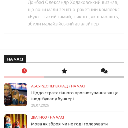
Донбасі Олександр Ходаковський визнав,
що вони мали зенітно-ракетний комплекс
«Бук» – такий самий, з якого, як вважають,
збили малайзійський авіалайнер
НА ЧАСІ
АБСУРДОПЕРЕКЛАД
/
НА ЧАСІ
Щодо стратегічного прогнозування: як це
іноді буває у бункері
28.07.2026
ДІАГНОЗ
/
НА ЧАСІ
Мова як зброя: чи не годі толерувати