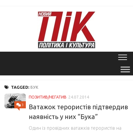
Skip
to
content
TAGGED:
БУК
ПОЗИТИВ/НЕГАТИВ
24.07.2014
3
Ватажок терористів підтвердив
наявність у них “Бука”
Один із провідних ватажків терористів на