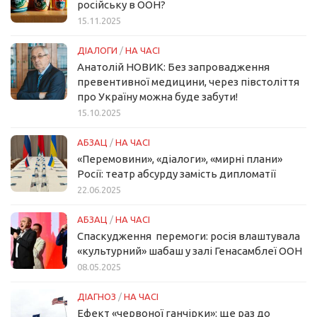
російську в ООН?
15.11.2025
ДІАЛОГИ
/
НА ЧАСІ
Анатолій НОВИК: Без запровадження
превентивної медицини, через півстоліття
про Україну можна буде забути!
15.10.2025
АБЗАЦ
/
НА ЧАСІ
«Перемовини», «діалоги», «мирні плани»
Росії: театр абсурду замість дипломатії
22.06.2025
АБЗАЦ
/
НА ЧАСІ
Спаскудження перемоги: росія влаштувала
«культурний» шабаш у залі Генасамблеї ООН
08.05.2025
ДІАГНОЗ
/
НА ЧАСІ
Ефект «червоної ганчірки»: ще раз до