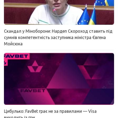
Скандал у Міноборони: Нардеп Скороход ставить під
сумнів компетентність заступника міністра Євгена
Мойсюка
Цибулько: FavBet грає не за правилами — Visa
виходить із гри