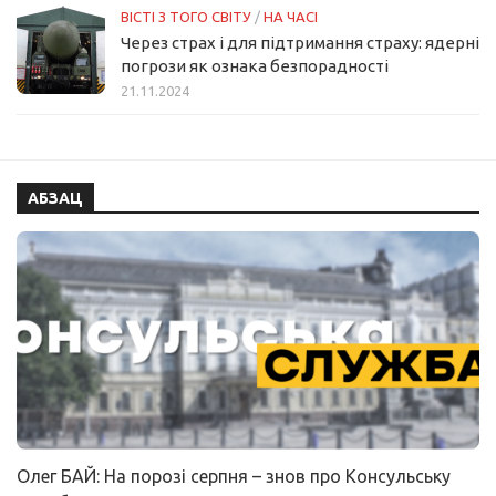
ВІСТІ З ТОГО СВІТУ
/
НА ЧАСІ
Через страх і для підтримання страху: ядерні
погрози як ознака безпорадності
21.11.2024
АБЗАЦ
Олег БАЙ: На порозі серпня – знов про Консульську