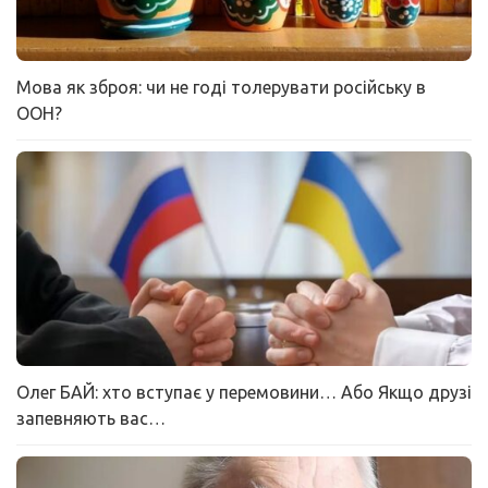
Мова як зброя: чи не годі толерувати російську в
ООН?
Олег БАЙ: хто вступає у перемовини… Або Якщо друзі
запевняють вас…