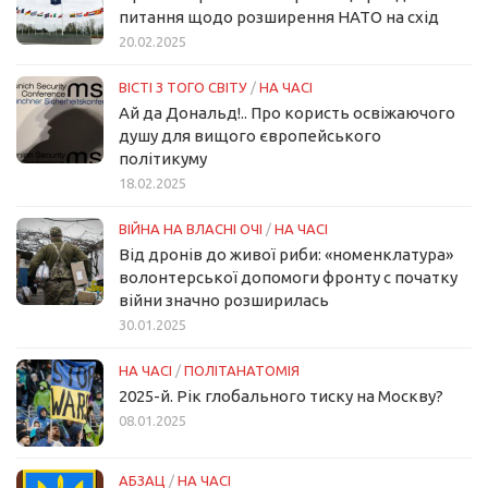
питання щодо розширення НАТО на схід
20.02.2025
ВІСТІ З ТОГО СВІТУ
/
НА ЧАСІ
Ай да Дональд!.. Про користь освіжаючого
душу для вищого європейського
політикуму
18.02.2025
ВІЙНА НА ВЛАСНІ ОЧІ
/
НА ЧАСІ
Від дронів до живої риби: «номенклатура»
волонтерської допомоги фронту с початку
війни значно розширилась
30.01.2025
НА ЧАСІ
/
ПОЛІТАНАТОМІЯ
2025-й. Рік глобального тиску на Москву?
08.01.2025
АБЗАЦ
/
НА ЧАСІ