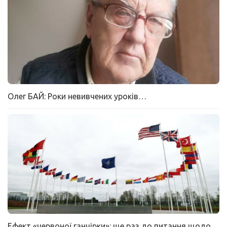
Олег БАЙ: Роки невивчених уроків…
Ефект «червоної ганчірки»: ще раз до питання щодо