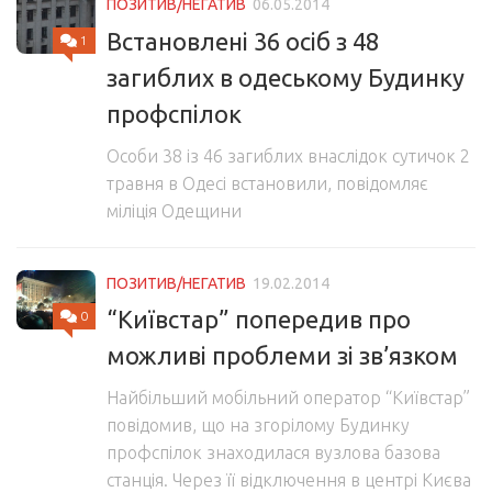
ПОЗИТИВ/НЕГАТИВ
06.05.2014
Встановлені 36 осіб з 48
1
загиблих в одеському Будинку
профспілок
Особи 38 із 46 загиблих внаслідок сутичок 2
травня в Одесі встановили, повідомляє
міліція Одещини
ПОЗИТИВ/НЕГАТИВ
19.02.2014
“Київстар” попередив про
0
можливі проблеми зі зв’язком
Найбільший мобільний оператор “Київстар”
повідомив, що на згорілому Будинку
профспілок знаходилася вузлова базова
станція. Через її відключення в центрі Києва