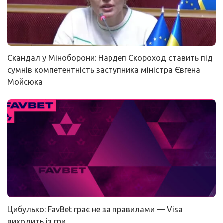
Скандал у Міноборони: Нардеп Скороход ставить під
сумнів компетентність заступника міністра Євгена
Мойсюка
Цибулько: FavBet грає не за правилами — Visa
виходить із гри