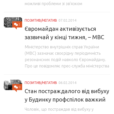
можливі проблеми зі зв’язком
ПОЗИТИВ/НЕГАТИВ
07.02.2014
2
Євромайдан активізується
зазвичай у кінці тижня, – МВС
Міністерство внутрішніх справ України
(МВС) зазначає своєрідну періодичність
резонансних подій навколо Євромайдану.
Про це повідомляє прес-служба міністерства
ПОЗИТИВ/НЕГАТИВ
06.02.2014
0
Стан постраждалого від вибуху
у Будинку профспілок важкий
Чоловік, що постраждав від вибуху у