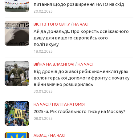
питання щодо розширення НАТО на схід
20.02.2025
ВІСТІ З ТОГО СВІТУ
/
НА ЧАСІ
Ай да Дональд!.. Про користь освіжаючого
душу для вищого європейського
політикуму
18.02.2025
ВІЙНА НА ВЛАСНІ ОЧІ
/
НА ЧАСІ
Від дронів до живої риби: «номенклатура»
волонтерської допомоги фронту с початку
війни значно розширилась
30.01.2025
НА ЧАСІ
/
ПОЛІТАНАТОМІЯ
2025-й. Рік глобального тиску на Москву?
08.01.2025
АБЗАЦ
/
НА ЧАСІ