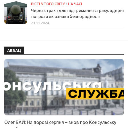
ВІСТІ З ТОГО СВІТУ
/
НА ЧАСІ
Через страх і для підтримання страху: ядерні
погрози як ознака безпорадності
21.11.2024
АБЗАЦ
Олег БАЙ: На порозі серпня – знов про Консульську