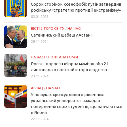
Сорок сторінок ксенофобії: путін затвердив
російську «стратегію протидії екстремізму»
03.01.2025
ВІСТІ З ТОГО СВІТУ
/
НА ЧАСІ
Сатанинський шабаш у Астані
29.11.2024
НА ЧАСІ
/
ПОЛІТАНАТОМІЯ
Росія – доросла «Чорна мамба», або 21
листопада в новітній історії людства
23.11.2024
АБЗАЦ
/
НА ЧАСІ
У пошуках «розсудливого рішення»:
український університет зажадав
повернення своїх студентів, що навчаються
в Японії
22.11.2024