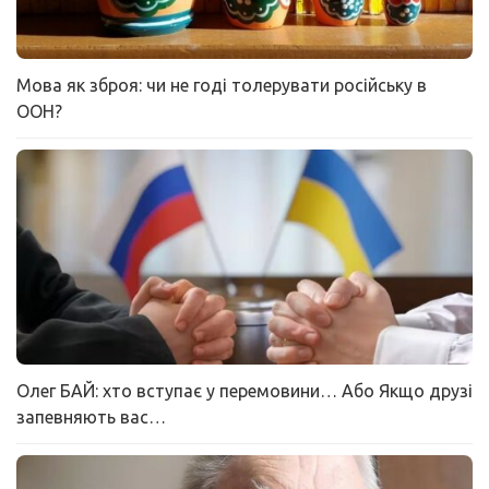
Мова як зброя: чи не годі толерувати російську в
ООН?
Олег БАЙ: хто вступає у перемовини… Або Якщо друзі
запевняють вас…