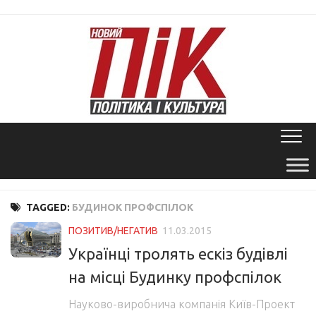
Skip
to
content
TAGGED:
БУДИНОК ПРОФСПІЛОК
ПОЗИТИВ/НЕГАТИВ
11.03.2015
Українці тролять ескіз будівлі
на місці Будинку профспілок
Науково-виробнича компанія Київ-Проект