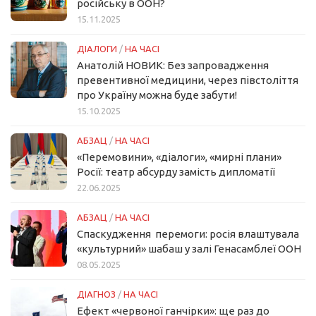
російську в ООН?
15.11.2025
ДІАЛОГИ
/
НА ЧАСІ
Анатолій НОВИК: Без запровадження
превентивної медицини, через півстоліття
про Україну можна буде забути!
15.10.2025
АБЗАЦ
/
НА ЧАСІ
«Перемовини», «діалоги», «мирні плани»
Росії: театр абсурду замість дипломатії
22.06.2025
АБЗАЦ
/
НА ЧАСІ
Спаскудження перемоги: росія влаштувала
«культурний» шабаш у залі Генасамблеї ООН
08.05.2025
ДІАГНОЗ
/
НА ЧАСІ
Ефект «червоної ганчірки»: ще раз до