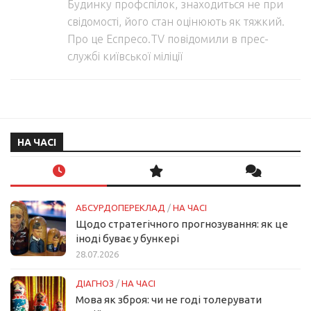
Будинку профспілок, знаходиться не при
свідомості, його стан оцінюють як тяжкий.
Про це Еспресо.TV повідомили в прес-
службі київської міліції
НА ЧАСІ
АБСУРДОПЕРЕКЛАД
/
НА ЧАСІ
Щодо стратегічного прогнозування: як це
іноді буває у бункері
28.07.2026
ДІАГНОЗ
/
НА ЧАСІ
Мова як зброя: чи не годі толерувати