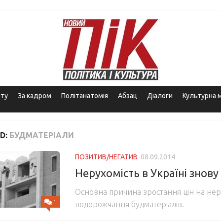
іту
За кадром
Політанатомія
Абзац
Діалоги
Культурна 
D:
БУДМАТЕРІАЛИ
ПОЗИТИВ/НЕГАТИВ
08.09.2014
Нерухомість в Україні знов
Основна причина зростання цін на нер
1
подорожчання будматеріалів.