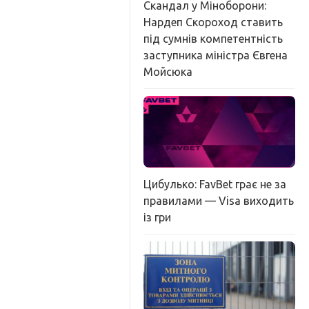
Скандал у Міноборони:
Нардеп Скороход ставить
під сумнів компетентність
заступника міністра Євгена
Мойсюка
Цибулько: FavBet грає не за
правилами — Visa виходить
із гри