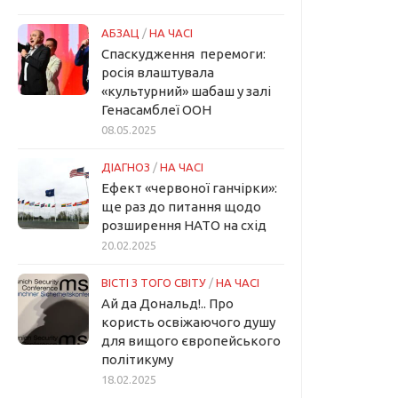
АБЗАЦ
/
НА ЧАСІ
Спаскудження перемоги:
росія влаштувала
«культурний» шабаш у залі
Генасамблеї ООН
08.05.2025
ДІАГНОЗ
/
НА ЧАСІ
Ефект «червоної ганчірки»:
ще раз до питання щодо
розширення НАТО на схід
20.02.2025
ВІСТІ З ТОГО СВІТУ
/
НА ЧАСІ
Ай да Дональд!.. Про
користь освіжаючого душу
для вищого європейського
політикуму
18.02.2025