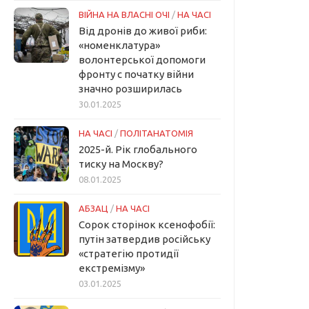
ВІЙНА НА ВЛАСНІ ОЧІ
/
НА ЧАСІ
Від дронів до живої риби:
«номенклатура»
волонтерської допомоги
фронту с початку війни
значно розширилась
30.01.2025
НА ЧАСІ
/
ПОЛІТАНАТОМІЯ
2025-й. Рік глобального
тиску на Москву?
08.01.2025
АБЗАЦ
/
НА ЧАСІ
Сорок сторінок ксенофобії:
путін затвердив російську
«стратегію протидії
екстремізму»
03.01.2025