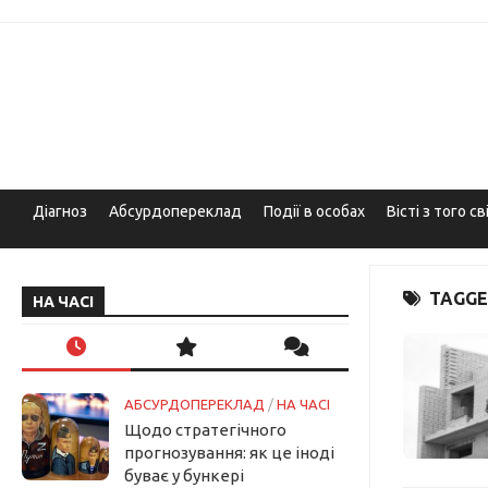
Skip
to
content
Діагноз
Абсурдопереклад
Події в особах
Вісті з того св
TAGGE
НА ЧАСІ
АБСУРДОПЕРЕКЛАД
/
НА ЧАСІ
Щодо стратегічного
прогнозування: як це іноді
буває у бункері