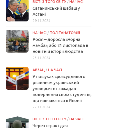
ВІСТІ З ТОГО СВІТУ
/
НА ЧАСІ
Сатанинський шабаш у
Астані
29.11.2024
НА ЧАСІ
/
ПОЛІТАНАТОМІЯ
Росія – доросла «Чорна
мамба», або 21 листопада в
новітній історії людства
23.11.2024
АБЗАЦ
/
НА ЧАСІ
У пошуках «розсудливого
рішення»: український
університет зажадав
повернення своїх студентів,
що навчаються в Японії
22.11.2024
ВІСТІ З ТОГО СВІТУ
/
НА ЧАСІ
Через страх і для