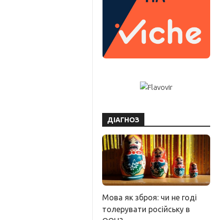
ДІАГНОЗ
Мова як зброя: чи не годі
толерувати російську в