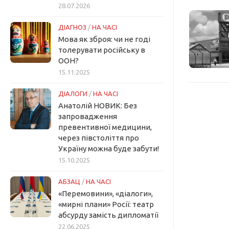
28.07.2026
ДІАГНОЗ
/
НА ЧАСІ
Мова як зброя: чи не годі
толерувати російську в
ООН?
15.11.2025
ДІАЛОГИ
/
НА ЧАСІ
Анатолій НОВИК: Без
запровадження
превентивної медицини,
через півстоліття про
Україну можна буде забути!
15.10.2025
АБЗАЦ
/
НА ЧАСІ
«Перемовини», «діалоги»,
«мирні плани» Росії: театр
абсурду замість дипломатії
22.06.2025