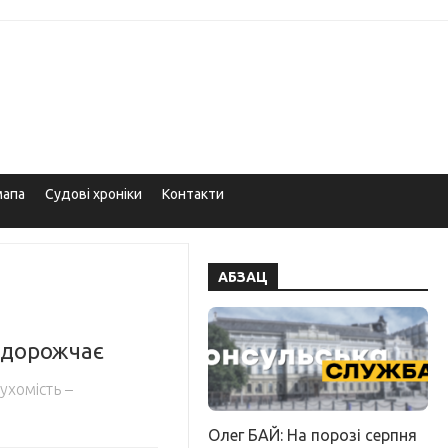
мапа
Судові хроніки
Контакти
АБЗАЦ
у дорожчає
ухомість –
Олег БАЙ: На порозі серпня