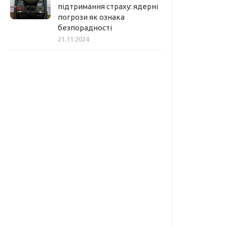
підтримання страху: ядерні
погрози як ознака
безпорадності
21.11.2024