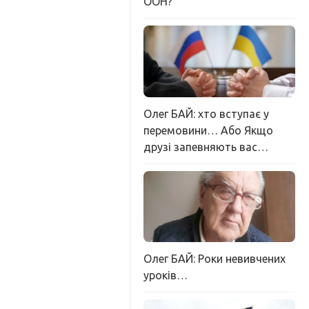
ООН?
Олег БАЙ: хто вступає у
перемовини… Або Якщо
друзі запевняють вас…
Олег БАЙ: Роки невивчених
уроків…