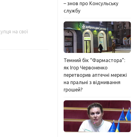
– знов про Консульську
службу
упця на свої
Темний бік “Фармастора”:
як Ігор Червоненко
перетворив аптечні мережі
на пральні з відмивання
грошей?