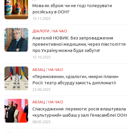
Мова як зброя: чи не годі толерувати
російську в ООН?
15.11.2025
ДІАЛОГИ
/
НА ЧАСІ
Анатолій НОВИК: Без запровадження
превентивної медицини, через півстоліття
про Україну можна буде забути!
15.10.2025
АБЗАЦ
/
НА ЧАСІ
«Перемовини», «діалоги», «мирні плани»
Росії: театр абсурду замість дипломатії
22.06.2025
АБЗАЦ
/
НА ЧАСІ
Спаскудження перемоги: росія влаштувала
«культурний» шабаш у залі Генасамблеї ООН
08.05.2025