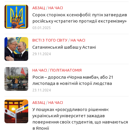
АБЗАЦ
/
НА ЧАСІ
Сорок сторінок ксенофобії: путін затвердив
російську «стратегію протидії екстремізму»
03.01.2025
ВІСТІ З ТОГО СВІТУ
/
НА ЧАСІ
Сатанинський шабаш у Астані
29.11.2024
НА ЧАСІ
/
ПОЛІТАНАТОМІЯ
Росія – доросла «Чорна мамба», або 21
листопада в новітній історії людства
23.11.2024
АБЗАЦ
/
НА ЧАСІ
У пошуках «розсудливого рішення»:
український університет зажадав
повернення своїх студентів, що навчаються
в Японії