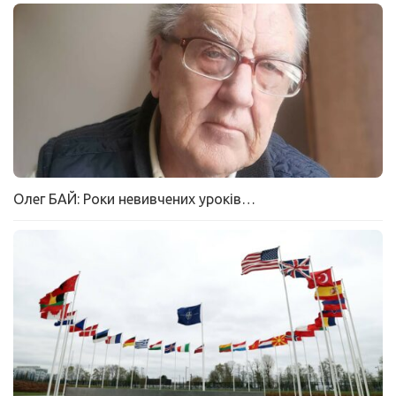
Олег БАЙ: Роки невивчених уроків…