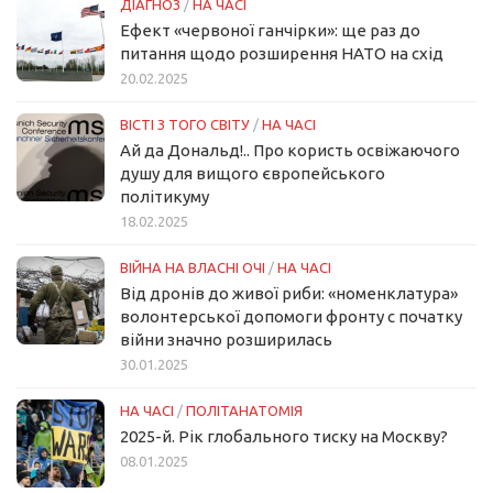
ДІАГНОЗ
/
НА ЧАСІ
Ефект «червоної ганчірки»: ще раз до
питання щодо розширення НАТО на схід
20.02.2025
ВІСТІ З ТОГО СВІТУ
/
НА ЧАСІ
Ай да Дональд!.. Про користь освіжаючого
душу для вищого європейського
політикуму
18.02.2025
ВІЙНА НА ВЛАСНІ ОЧІ
/
НА ЧАСІ
Від дронів до живої риби: «номенклатура»
волонтерської допомоги фронту с початку
війни значно розширилась
30.01.2025
НА ЧАСІ
/
ПОЛІТАНАТОМІЯ
2025-й. Рік глобального тиску на Москву?
08.01.2025