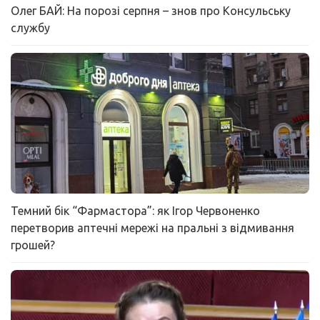
Олег БАЙ: На порозі серпня – знов про Консульську
службу
Темний бік “Фармастора”: як Ігор Червоненко
перетворив аптечні мережі на пральні з відмивання
грошей?