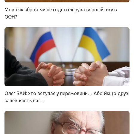
Мова як зброя: чи не годі толерувати російську в
ООН?
Олег БАЙ: хто вступає у перемовини… Або Якщо друзі
запевняють вас…