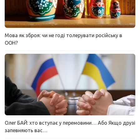
Мова як зброя: чи не годі толерувати російську в
ООН?
Олег БАЙ: хто вступає у перемовини… Або Якщо друзі
запевняють вас…