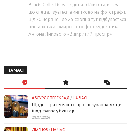
Brucie Collections – єдина в Києві галерея,
що спеціалізується винятково на фотографії.
Від 20 червня і до 25 серпня тут відбувається
виставка житомирського фотохудожника
Антона Янкового «Відкритий простір»
НА ЧАСІ
АБСУРДОПЕРЕКЛАД
/
НА ЧАСІ
Щодо стратегічного прогнозування: як це
іноді буває у бункері
28.07.2026
ДІАГНОЗ
/
НА ЧАСІ