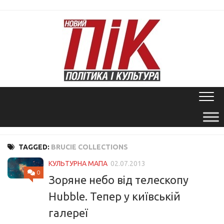
Skip
to
content
TAGGED:
BRUCIE COLLECTIONS
КУЛЬТУРНА МАПА
02.07.2013
0
Зоряне небо від телескопу
Hubble. Тепер у київській
галереї