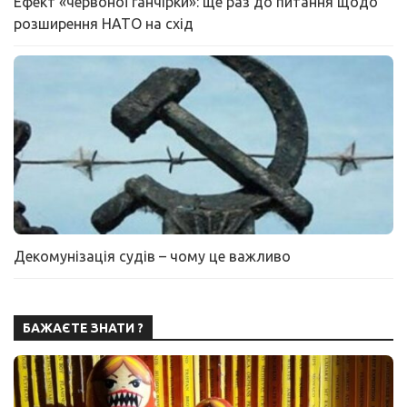
Ефект «червоної ганчірки»: ще раз до питання щодо
розширення НАТО на схід
Декомунізація судів – чому це важливо
БАЖАЄТЕ ЗНАТИ ?