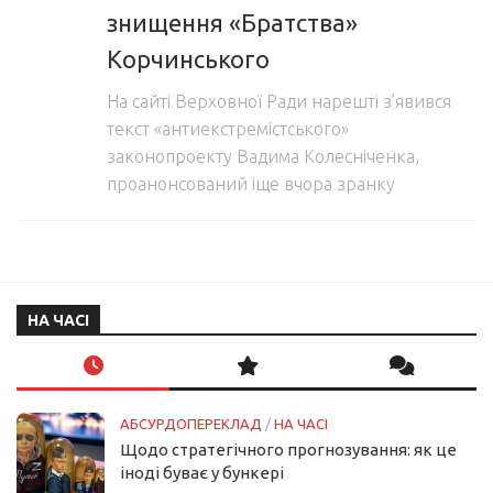
знищення «Братства»
Корчинського
На сайті Верховної Ради нарешті з’явився
текст «антиекстремістського»
законопроекту Вадима Колесніченка,
проанонсований іще вчора зранку
НА ЧАСІ
АБСУРДОПЕРЕКЛАД
/
НА ЧАСІ
Щодо стратегічного прогнозування: як це
іноді буває у бункері