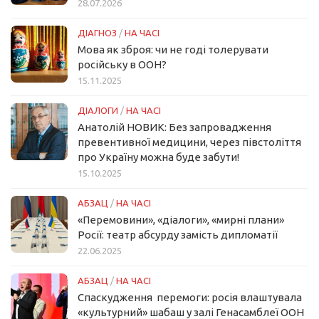
28.07.2026
ДІАГНОЗ
/
НА ЧАСІ
Мова як зброя: чи не годі толерувати
російську в ООН?
15.11.2025
ДІАЛОГИ
/
НА ЧАСІ
Анатолій НОВИК: Без запровадження
превентивної медицини, через півстоліття
про Україну можна буде забути!
15.10.2025
АБЗАЦ
/
НА ЧАСІ
«Перемовини», «діалоги», «мирні плани»
Росії: театр абсурду замість дипломатії
22.06.2025
АБЗАЦ
/
НА ЧАСІ
Спаскудження перемоги: росія влаштувала
«культурний» шабаш у залі Генасамблеї ООН