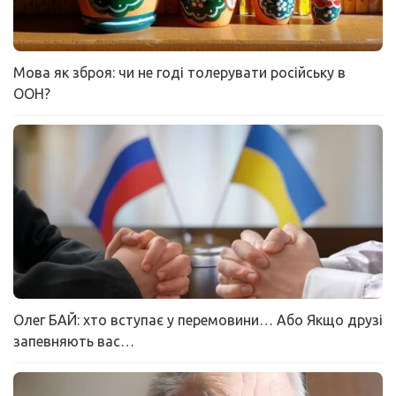
Мова як зброя: чи не годі толерувати російську в
ООН?
Олег БАЙ: хто вступає у перемовини… Або Якщо друзі
запевняють вас…