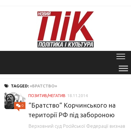
Skip
to
content
TAGGED:
«БРАТСТВО»
ПОЗИТИВ/НЕГАТИВ
18.11.2014
“Братство” Корчинського на
0
території РФ під забороною
Верховний суд Російської Федерації визнав