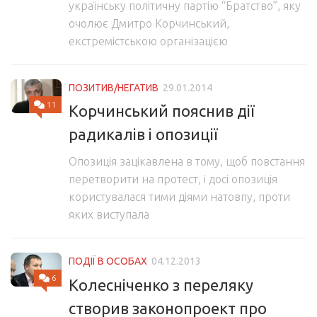
українську політичну партію “Братство”, яку
очолює Дмитро Корчинський,
екстремістською організацією
ПОЗИТИВ/НЕГАТИВ
29.01.2014
11
Корчинський пояснив дії
радикалів і опозиції
Опозиція зацікавлена в тому, щоб повстання
перетворити на протест, і досі опозиція
користувалася тими діями натовпу, проти
яких виступала
ПОДІЇ В ОСОБАХ
04.12.2013
6
Колесніченко з переляку
створив законопроект про