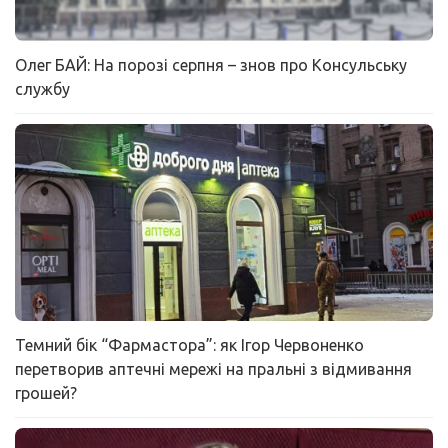
Олег БАЙ: На порозі серпня – знов про Консульську
службу
Темний бік “Фармастора”: як Ігор Червоненко
перетворив аптечні мережі на пральні з відмивання
грошей?