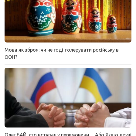
Мова як зброя: чи не годі толерувати російську в
ООН?
Олег БАЙ: хто вступає у перемовини… Або Якщо друзі