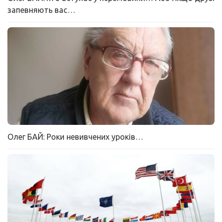
запевняють вас…
Олег БАЙ: Роки невивчених уроків…