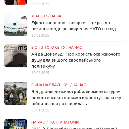
08.05.2025
ДІАГНОЗ
/
НА ЧАСІ
Ефект «червоної ганчірки»: ще раз до
питання щодо розширення НАТО на схід
20.02.2025
ВІСТІ З ТОГО СВІТУ
/
НА ЧАСІ
Ай да Дональд!.. Про користь освіжаючого
душу для вищого європейського
політикуму
18.02.2025
ВІЙНА НА ВЛАСНІ ОЧІ
/
НА ЧАСІ
Від дронів до живої риби: «номенклатура»
волонтерської допомоги фронту с початку
війни значно розширилась
30.01.2025
НА ЧАСІ
/
ПОЛІТАНАТОМІЯ
2025-й. Рік глобального тиску на Москву?