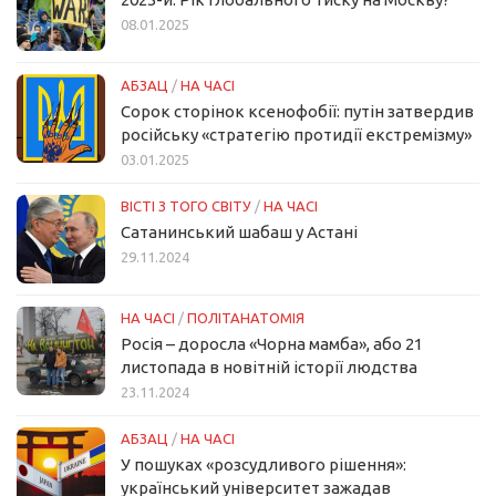
08.01.2025
АБЗАЦ
/
НА ЧАСІ
Сорок сторінок ксенофобії: путін затвердив
російську «стратегію протидії екстремізму»
03.01.2025
ВІСТІ З ТОГО СВІТУ
/
НА ЧАСІ
Сатанинський шабаш у Астані
29.11.2024
НА ЧАСІ
/
ПОЛІТАНАТОМІЯ
Росія – доросла «Чорна мамба», або 21
листопада в новітній історії людства
23.11.2024
АБЗАЦ
/
НА ЧАСІ
У пошуках «розсудливого рішення»:
український університет зажадав