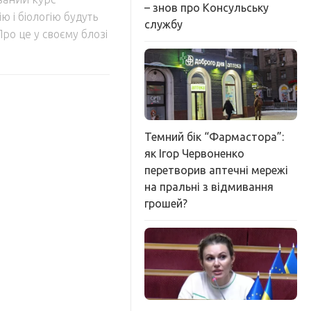
– знов про Консульську
ю і біологію будуть
службу
ро це у своєму блозі
Темний бік “Фармастора”:
як Ігор Червоненко
перетворив аптечні мережі
на пральні з відмивання
грошей?