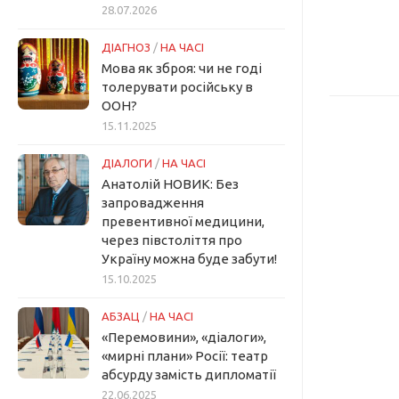
28.07.2026
ДІАГНОЗ
/
НА ЧАСІ
Мова як зброя: чи не годі
толерувати російську в
ООН?
15.11.2025
ДІАЛОГИ
/
НА ЧАСІ
Анатолій НОВИК: Без
запровадження
превентивної медицини,
через півстоліття про
Україну можна буде забути!
15.10.2025
АБЗАЦ
/
НА ЧАСІ
«Перемовини», «діалоги»,
«мирні плани» Росії: театр
абсурду замість дипломатії
22.06.2025