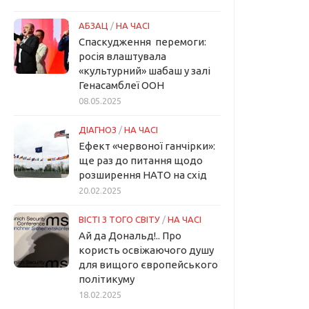
АБЗАЦ
/
НА ЧАСІ
Спаскудження перемоги:
росія влаштувала
«культурний» шабаш у залі
Генасамблеї ООН
08.05.2025
ДІАГНОЗ
/
НА ЧАСІ
Ефект «червоної ганчірки»:
ще раз до питання щодо
розширення НАТО на схід
20.02.2025
ВІСТІ З ТОГО СВІТУ
/
НА ЧАСІ
Ай да Дональд!.. Про
користь освіжаючого душу
для вищого європейського
політикуму
18.02.2025