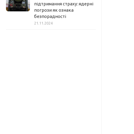
підтримання страху: ядерні
погрози як ознака
безпорадності
21.11.2024