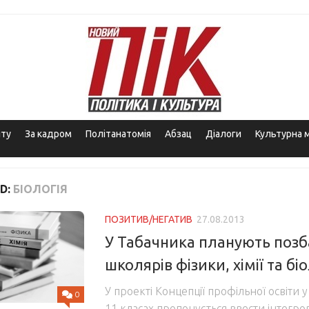
іту
За кадром
Політанатомія
Абзац
Діалоги
Культурна 
D:
БІОЛОГІЯ
ПОЗИТИВ/НЕГАТИВ
27.08.2013
У Табачника планують поз
школярів фізики, хімії та біо
У проекті Концепції профільної освіти у
0
11 класах пропонується ввести інтегро