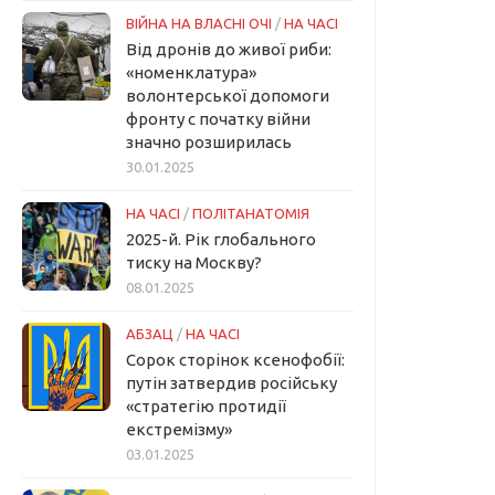
ВІЙНА НА ВЛАСНІ ОЧІ
/
НА ЧАСІ
Від дронів до живої риби:
«номенклатура»
волонтерської допомоги
фронту с початку війни
значно розширилась
30.01.2025
НА ЧАСІ
/
ПОЛІТАНАТОМІЯ
2025-й. Рік глобального
тиску на Москву?
08.01.2025
АБЗАЦ
/
НА ЧАСІ
Сорок сторінок ксенофобії:
путін затвердив російську
«стратегію протидії
екстремізму»
03.01.2025