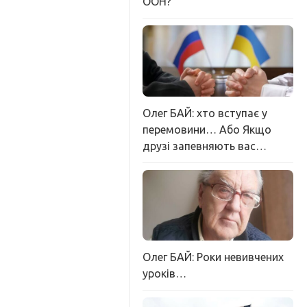
ООН?
Олег БАЙ: хто вступає у
перемовини… Або Якщо
друзі запевняють вас…
Олег БАЙ: Роки невивчених
уроків…