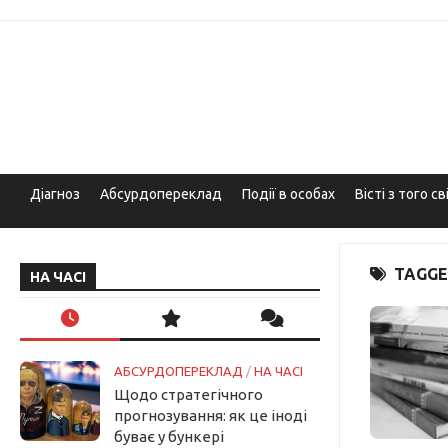
Skip
to
content
Діагноз
Абсурдопереклад
Події в особах
Вісті з того св
TAGGE
НА ЧАСІ
АБСУРДОПЕРЕКЛАД
/
НА ЧАСІ
Щодо стратегічного
прогнозування: як це іноді
буває у бункері