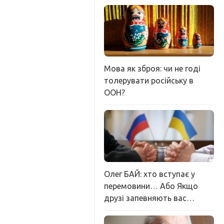
Мова як зброя: чи не годі
толерувати російську в
ООН?
Олег БАЙ: хто вступає у
перемовини… Або Якщо
друзі запевняють вас…