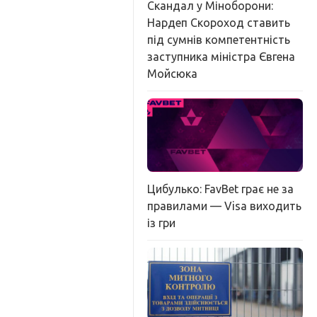
Скандал у Міноборони:
Нардеп Скороход ставить
під сумнів компетентність
заступника міністра Євгена
Мойсюка
Цибулько: FavBet грає не за
правилами — Visa виходить
із гри