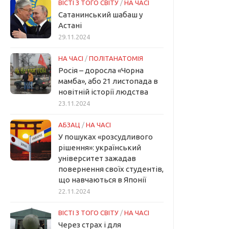
ВІСТІ З ТОГО СВІТУ
/
НА ЧАСІ
Сатанинський шабаш у
Астані
29.11.2024
НА ЧАСІ
/
ПОЛІТАНАТОМІЯ
Росія – доросла «Чорна
мамба», або 21 листопада в
новітній історії людства
23.11.2024
АБЗАЦ
/
НА ЧАСІ
У пошуках «розсудливого
рішення»: український
університет зажадав
повернення своїх студентів,
що навчаються в Японії
22.11.2024
ВІСТІ З ТОГО СВІТУ
/
НА ЧАСІ
Через страх і для