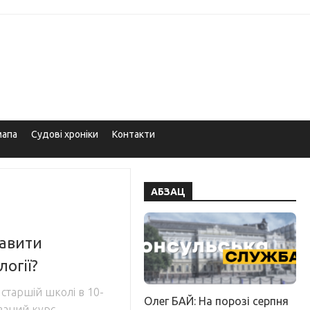
мапа
Судові хроніки
Контакти
АБЗАЦ
бавити
логії?
 старшій школі в 10-
Олег БАЙ: На порозі серпня
ваний курс