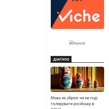
ДІАГНОЗ
Мова як зброя: чи не годі
толерувати російську в