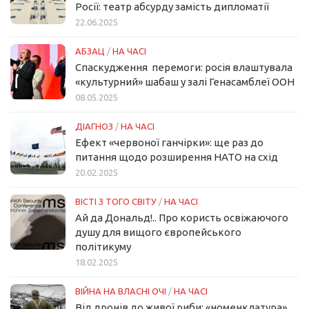
Росії: театр абсурду замість дипломатії
22.06.2025
АБЗАЦ
/
НА ЧАСІ
Спаскудження перемоги: росія влаштувала
«культурний» шабаш у залі Генасамблеї ООН
08.05.2025
ДІАГНОЗ
/
НА ЧАСІ
Ефект «червоної ганчірки»: ще раз до
питання щодо розширення НАТО на схід
20.02.2025
ВІСТІ З ТОГО СВІТУ
/
НА ЧАСІ
Ай да Дональд!.. Про користь освіжаючого
душу для вищого європейського
політикуму
18.02.2025
ВІЙНА НА ВЛАСНІ ОЧІ
/
НА ЧАСІ
Від дронів до живої риби: «номенклатура»