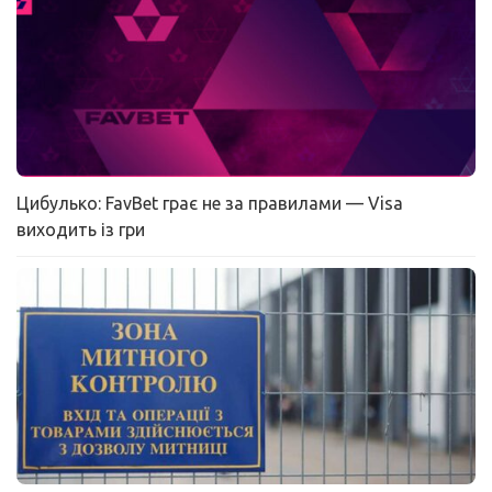
Цибулько: FavBet грає не за правилами — Visa
виходить із гри