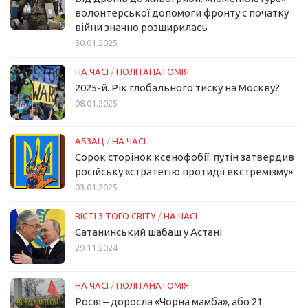
волонтерської допомоги фронту с початку
війни значно розширилась
30.01.2025
НА ЧАСІ
/
ПОЛІТАНАТОМІЯ
2025-й. Рік глобального тиску на Москву?
08.01.2025
АБЗАЦ
/
НА ЧАСІ
Сорок сторінок ксенофобії: путін затвердив
російську «стратегію протидії екстремізму»
03.01.2025
ВІСТІ З ТОГО СВІТУ
/
НА ЧАСІ
Сатанинський шабаш у Астані
29.11.2024
НА ЧАСІ
/
ПОЛІТАНАТОМІЯ
Росія – доросла «Чорна мамба», або 21