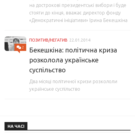
на дострокові президентські вибори і буде
стояти до кінця, вважає директор фонду
«Демократичні ініціативи» Ірина Бекешкіна
ПОЗИТИВ/НЕГАТИВ
22.01.2014
2
Бекешкіна: політична криза
розколола українське
суспільство
Два місяці політичної кризи розкололи
українське суспільство
НА ЧАСІ