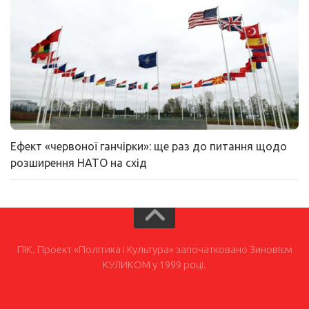
Ефект «червоної ганчірки»: ще раз до питання щодо
розширення НАТО на схід
ПІК. Проект «Політика і Культура» започатковано Зиновієм
КУЛИКОМ у 1999 році.