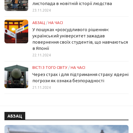
листопада в новітній історії людства
23.11.2024
АБЗАЦ
/
НА ЧАСІ
У пошуках «розсудливого рішення»:
український університет зажадав
повернення своїх студентів, що навчаються
в Японії
22.11.2024
ВІСТІ З ТОГО СВІТУ
/
НА ЧАСІ
Через страх і для підтримання страху: ядерні
погрози як ознака безпорадності
21.11.2024
АБЗАЦ