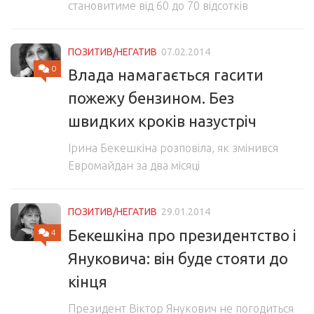
становитиме від 60 до 70 відсотків
ПОЗИТИВ/НЕГАТИВ
07.02.2014
0
Влада намагається гасити
пожежу бензином. Без
швидких кроків назустріч
Ірина Бекешкіна розповіла, як змінився
Евромайдан за два місяці
ПОЗИТИВ/НЕГАТИВ
29.01.2014
Бекешкіна про президентство і
4
Януковича: він буде стояти до
кінця
Президент Віктор Янукович не погодиться