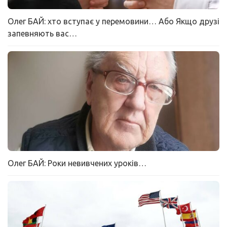
Олег БАЙ: хто вступає у перемовини… Або Якщо друзі
запевняють вас…
Олег БАЙ: Роки невивчених уроків…