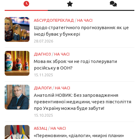
АБСУРДОПЕРЕКЛАД
/
НА ЧАСІ
Щодо стратегічного прогнозування: як це
іноді буває у бункері
28.07.2026
ДІАГНОЗ
/
НА ЧАСІ
Мова як зброя: чи не годі толерувати
російську в ООН?
15.11.2025
ДІАЛОГИ
/
НА ЧАСІ
Анатолій НОВИК: Без запровадження
превентивної медицини, через півстоліття
про Україну можна буде забути!
15.10.2025
АБЗАЦ
/
НА ЧАСІ
«Перемовини», «діалоги», «мирні плани»