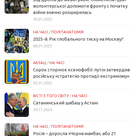
волонтерської допомоги фронту с початку
війни значно розширилась
30.01.2025
НА ЧАСІ
/
ПОЛІТАНАТОМІЯ
2025-й. Рік глобального тиску на Москву?
08.01.2025
АБЗАЦ
/
НА ЧАСІ
Сорок сторінок ксенофобії: путін затвердив
російську «стратегію протидії екстремізму»
03.01.2025
ВІСТІ З ТОГО СВІТУ
/
НА ЧАСІ
Сатанинський шабаш у Астані
29.11.2024
НА ЧАСІ
/
ПОЛІТАНАТОМІЯ
Росія – доросла «Чорна мамба», або 21