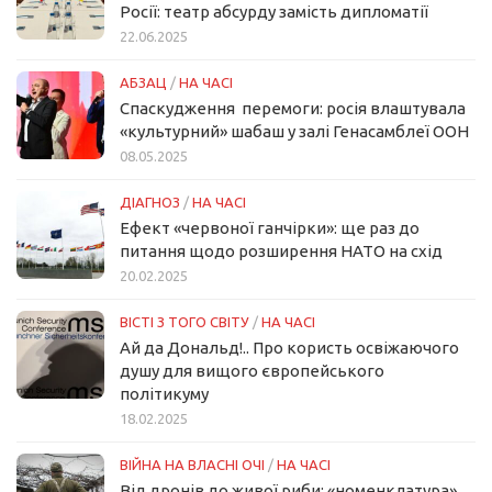
Росії: театр абсурду замість дипломатії
22.06.2025
АБЗАЦ
/
НА ЧАСІ
Спаскудження перемоги: росія влаштувала
«культурний» шабаш у залі Генасамблеї ООН
08.05.2025
ДІАГНОЗ
/
НА ЧАСІ
Ефект «червоної ганчірки»: ще раз до
питання щодо розширення НАТО на схід
20.02.2025
ВІСТІ З ТОГО СВІТУ
/
НА ЧАСІ
Ай да Дональд!.. Про користь освіжаючого
душу для вищого європейського
політикуму
18.02.2025
ВІЙНА НА ВЛАСНІ ОЧІ
/
НА ЧАСІ
Від дронів до живої риби: «номенклатура»