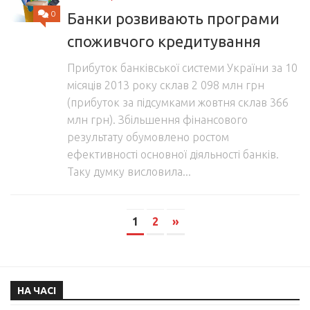
0
Банки розвивають програми
споживчого кредитування
Прибуток банківської системи України за 10
місяців 2013 року склав 2 098 млн грн
(прибуток за підсумками жовтня склав 366
млн грн). Збільшення фінансового
результату обумовлено ростом
ефективності основної діяльності банків.
Таку думку висловила...
1
2
»
НА ЧАСІ