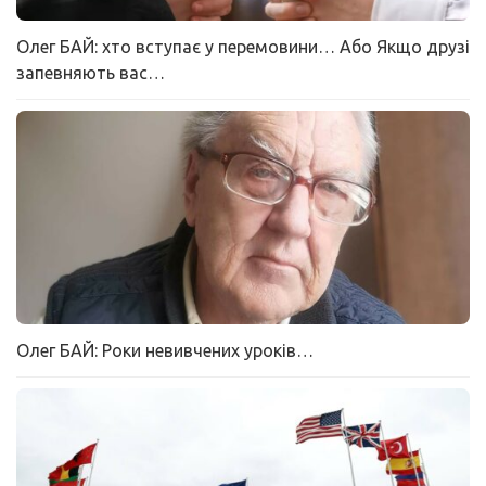
Олег БАЙ: хто вступає у перемовини… Або Якщо друзі
запевняють вас…
Олег БАЙ: Роки невивчених уроків…