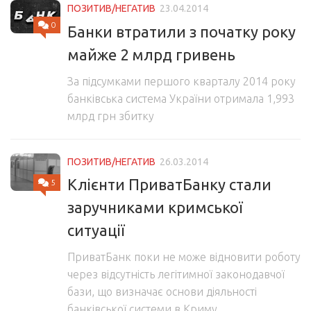
ПОЗИТИВ/НЕГАТИВ
23.04.2014
0
Банки втратили з початку року
майже 2 млрд гривень
За підсумками першого кварталу 2014 року
банківська система України отримала 1,993
млрд грн збитку
ПОЗИТИВ/НЕГАТИВ
26.03.2014
Клієнти ПриватБанку стали
5
заручниками кримської
ситуації
ПриватБанк поки не може відновити роботу
через відсутність легітимної законодавчої
бази, що визначає основи діяльності
банківської системи в Криму