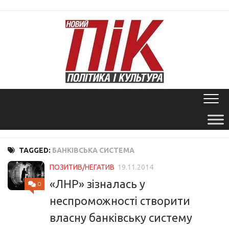
Skip
to
content
TAGGED:
БАНКІВСЬКА СИСТЕМА
ПОЗИТИВ/НЕГАТИВ
19.11.2014
«ЛНР» зізналась у
0
неспроможності створити
власну банківську систему