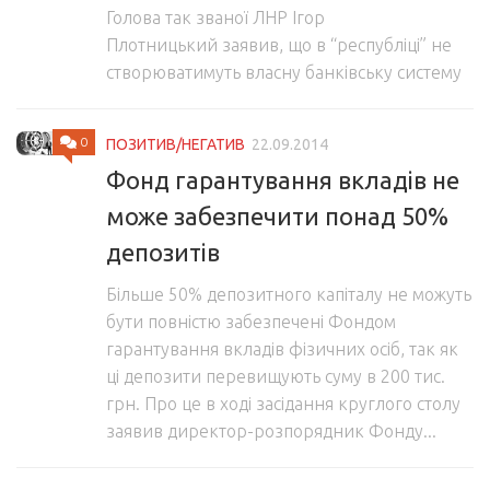
Голова так званої ЛНР Ігор
Плотницький заявив, що в “республіці” не
створюватимуть власну банківську систему
0
ПОЗИТИВ/НЕГАТИВ
22.09.2014
Фонд гарантування вкладів не
може забезпечити понад 50%
депозитів
Більше 50% депозитного капіталу не можуть
бути повністю забезпечені Фондом
гарантування вкладів фізичних осіб, так як
ці депозити перевищують суму в 200 тис.
грн. Про це в ході засідання круглого столу
заявив директор-розпорядник Фонду...