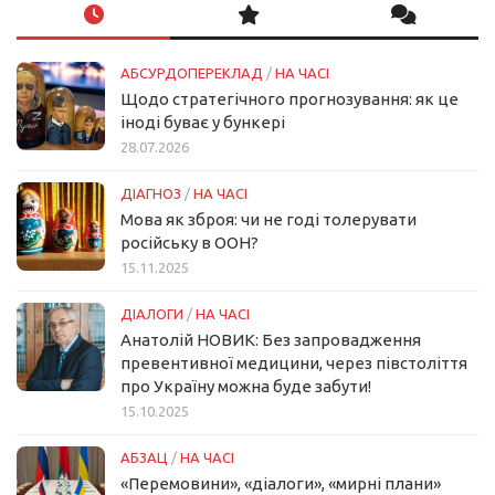
АБСУРДОПЕРЕКЛАД
/
НА ЧАСІ
Щодо стратегічного прогнозування: як це
іноді буває у бункері
28.07.2026
ДІАГНОЗ
/
НА ЧАСІ
Мова як зброя: чи не годі толерувати
російську в ООН?
15.11.2025
ДІАЛОГИ
/
НА ЧАСІ
Анатолій НОВИК: Без запровадження
превентивної медицини, через півстоліття
про Україну можна буде забути!
15.10.2025
АБЗАЦ
/
НА ЧАСІ
«Перемовини», «діалоги», «мирні плани»