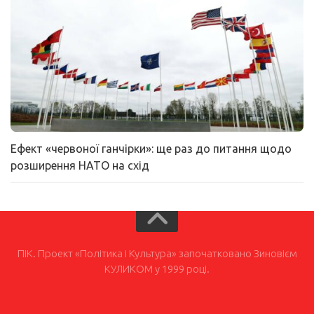
Ефект «червоної ганчірки»: ще раз до питання щодо
розширення НАТО на схід
ПІК. Проект «Політика і Культура» започатковано Зиновієм
КУЛИКОМ у 1999 році.