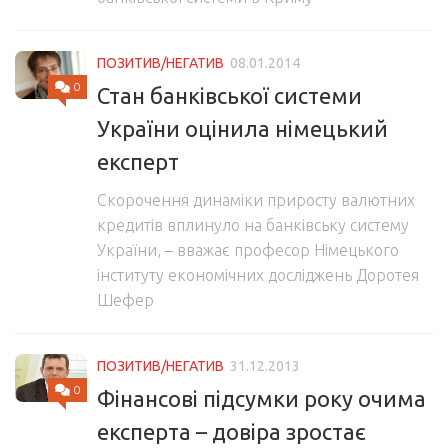
ПОЗИТИВ/НЕГАТИВ
08.01.2014
0
Стан банківської системи
України оцінила німецький
експерт
Скорочення динаміки приросту валютних
кредитів вплинуло на банківську систему
України, – вважає професор Німецького
інституту економічних досліджень Доротея
Шефер
ПОЗИТИВ/НЕГАТИВ
31.12.2013
0
Фінансові підсумки року очима
експерта – довіра зростає