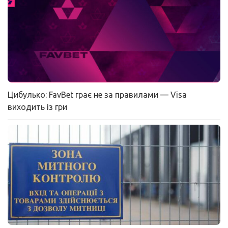
Цибулько: FavBet грає не за правилами — Visa
виходить із гри