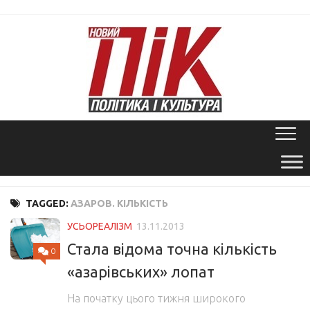
Skip
to
content
TAGGED:
АЗАРОВ. КІЛЬКІСТЬ
УСЬОРЕАЛІЗМ
13.11.2013
Стала відома точна кількість
0
«азарівських» лопат
На початку цього тижня широкого