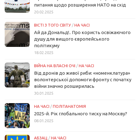
питання щодо розширення НАТО на схід
20.02.2025
ВІСТІ З ТОГО СВІТУ
/
НА ЧАСІ
Ай да Дональд!.. Про користь освіжаючого
душу для вищого європейського
політикуму
18.02.2025
ВІЙНА НА ВЛАСНІ ОЧІ
/
НА ЧАСІ
Від дронів до живої риби: «номенклатура»
волонтерської допомоги фронту с початку
війни значно розширилась
30.01.2025
НА ЧАСІ
/
ПОЛІТАНАТОМІЯ
2025-й. Рік глобального тиску на Москву?
08.01.2025
АБЗАЦ
/
НА ЧАСІ