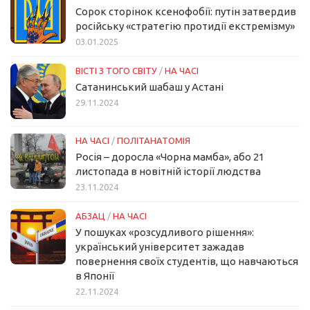
Сорок сторінок ксенофобії: путін затвердив
російську «стратегію протидії екстремізму»
03.01.2025
ВІСТІ З ТОГО СВІТУ
/
НА ЧАСІ
Сатанинський шабаш у Астані
29.11.2024
НА ЧАСІ
/
ПОЛІТАНАТОМІЯ
Росія – доросла «Чорна мамба», або 21
листопада в новітній історії людства
23.11.2024
АБЗАЦ
/
НА ЧАСІ
У пошуках «розсудливого рішення»:
український університет зажадав
повернення своїх студентів, що навчаються
в Японії
22.11.2024