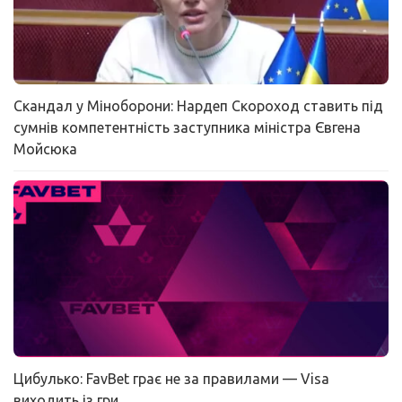
Скандал у Міноборони: Нардеп Скороход ставить під
сумнів компетентність заступника міністра Євгена
Мойсюка
Цибулько: FavBet грає не за правилами — Visa
виходить із гри