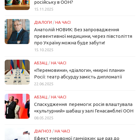
російську в ООН?
15.11.2025
ДІАЛОГИ
/
НА ЧАСІ
Анатолій НОВИК: Без запровадження
превентивної медицини, через півстоліття
про Україну можна буде забути!
15.10.2025
АБЗАЦ
/
НА ЧАСІ
«Перемовини», «діалоги», «мирні плани»
Росії: театр абсурду замість дипломатії
22.06.2025
АБЗАЦ
/
НА ЧАСІ
Спаскудження перемоги: росія влаштувала
«культурний» шабаш у залі Генасамблеї ООН
08.05.2025
ДІАГНОЗ
/
НА ЧАСІ
Ефект «червоної ганчірки»: ще раз до