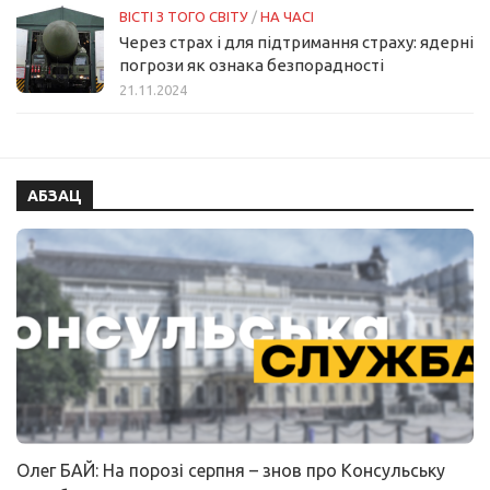
ВІСТІ З ТОГО СВІТУ
/
НА ЧАСІ
Через страх і для підтримання страху: ядерні
погрози як ознака безпорадності
21.11.2024
АБЗАЦ
Олег БАЙ: На порозі серпня – знов про Консульську