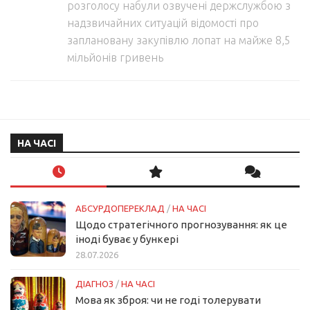
розголосу набули озвучені держслужбою з
надзвичайних ситуацій відомості про
заплановану закупівлю лопат на майже 8,5
мільйонів гривень
НА ЧАСІ
АБСУРДОПЕРЕКЛАД
/
НА ЧАСІ
Щодо стратегічного прогнозування: як це
іноді буває у бункері
28.07.2026
ДІАГНОЗ
/
НА ЧАСІ
Мова як зброя: чи не годі толерувати