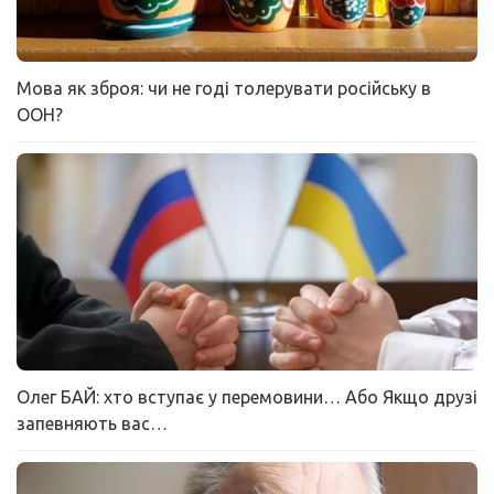
Мова як зброя: чи не годі толерувати російську в
ООН?
Олег БАЙ: хто вступає у перемовини… Або Якщо друзі
запевняють вас…