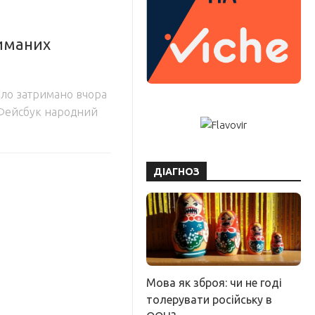
риманих
уло затримано вчора
в Фейсбук народний
ДІАГНОЗ
Мова як зброя: чи не годі
толерувати російську в