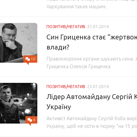
паркування таких машин.
ПОЗИТИВ/НЕГАТИВ
31.01.2014
Син Гриценка стає “жертв
влади?
Правоохоронні органи шукають сина А
10
Гриценка Олексія Гриценка
ПОЗИТИВ/НЕГАТИВ
23.01.2014
Лідер Автомайдану Сергій 
Україну
Активіст Автомайдану Сергій Коба ви
4
Україну, щоб не сісти в тюрму “на 15 ро