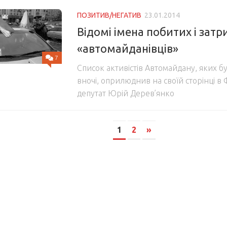
ПОЗИТИВ/НЕГАТИВ
23.01.2014
Відомі імена побитих і зат
«автомайданівців»
7
Список активістів Автомайдану, яких б
вночі, оприлюднив на своїй сторінці 
депутат Юрій Дерев’янко
1
2
»