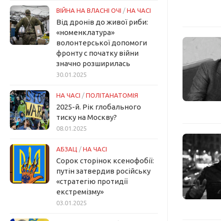
ВІЙНА НА ВЛАСНІ ОЧІ
/
НА ЧАСІ
Від дронів до живої риби:
«номенклатура»
волонтерської допомоги
фронту с початку війни
значно розширилась
30.01.2025
НА ЧАСІ
/
ПОЛІТАНАТОМІЯ
2025-й. Рік глобального
тиску на Москву?
08.01.2025
АБЗАЦ
/
НА ЧАСІ
Сорок сторінок ксенофобії:
путін затвердив російську
«стратегію протидії
екстремізму»
03.01.2025