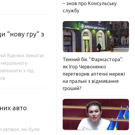
– знов про Консульську
службу
и “нову гру” з
еній Яценюк вимагає
Темний бік “Фармастора”:
генерального
як Ігор Червоненко
вільнити з-під
перетворив аптечні мережі
ків
на пральні з відмивання
грошей?
них авто
автівок, які були