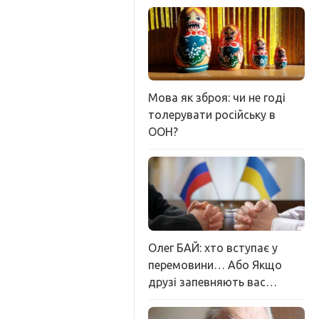
Мова як зброя: чи не годі
толерувати російську в
ООН?
Олег БАЙ: хто вступає у
перемовини… Або Якщо
друзі запевняють вас…