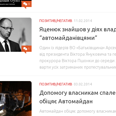
0
ПОЗИТИВ/НЕГАТИВ
11.02.2014
Яценюк знайшов у діях влад
“автомайданівцями”
Один із лідерів ВО «Батьківщина» Арс
1
від президента Віктора Януковича та 
прокурора Віктора Пшонки до середи з
варти усіх затриманих протестувальни
ПОЗИТИВ/НЕГАТИВ
03.02.2014
Допомогу власникам спале
обіцяє Автомайдан
Автомайдан обіцяє допомогу власникам 