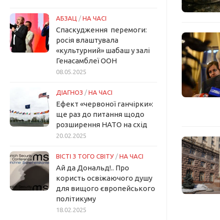
АБЗАЦ
/
НА ЧАСІ
Спаскудження перемоги:
росія влаштувала
«культурний» шабаш у залі
Генасамблеї ООН
08.05.2025
ДІАГНОЗ
/
НА ЧАСІ
Ефект «червоної ганчірки»:
ще раз до питання щодо
розширення НАТО на схід
20.02.2025
ВІСТІ З ТОГО СВІТУ
/
НА ЧАСІ
Ай да Дональд!.. Про
користь освіжаючого душу
для вищого європейського
політикуму
18.02.2025