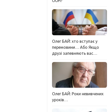
ООН?
Олег БАЙ: хто вступає у
перемовини… Або Якщо
друзі запевняють вас…
Олег БАЙ: Роки невивчених
уроків…