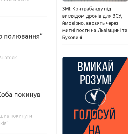
ЗМІ: Контрабанду під
виглядом дронів для ЗСУ,
ймовірно, ввозять через
митні пости на Львівщині та
ою полювання”
Буковині
натолія
Коба покинув
рішив покинути
ків”