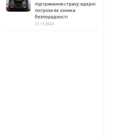
підтримання страху: ядерні
погрози як ознака
безпорадності
21.11.2024