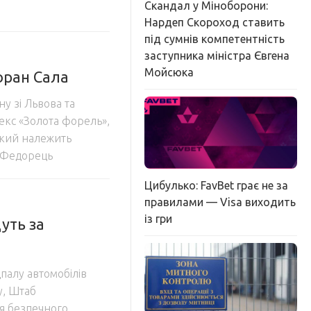
Скандал у Міноборони:
Нардеп Скороход ставить
під сумнів компетентність
заступника міністра Євгена
Мойсюка
оран Сала
ну зі Львова та
екс «Золота форель»,
 який належить
 Федорець
Цибулько: FavBet грає не за
правилами — Visa виходить
із гри
уть за
дпалу автомобілів
у, Штаб
ля безпечного