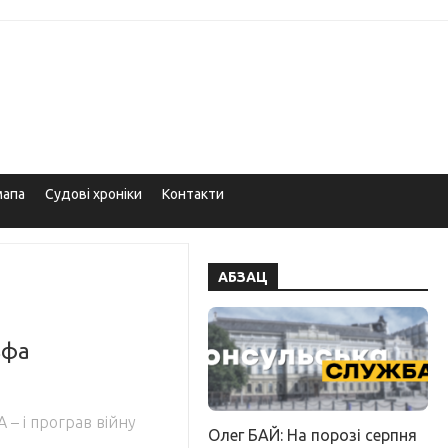
мапа
Судові хроніки
Контакти
АБЗАЦ
ьфа
 – і програв війну
Олег БАЙ: На порозі серпня