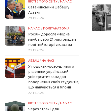
ВІСТІ З ТОГО СВІТУ
/
НА ЧАСІ
Сатанинський шабаш у
Астані
29.11.2024
НА ЧАСІ
/
ПОЛІТАНАТОМІЯ
Росія – доросла «Чорна
мамба», або 21 листопада в
новітній історії людства
23.11.2024
АБЗАЦ
/
НА ЧАСІ
У пошуках «розсудливого
рішення»: український
університет зажадав
повернення своїх студентів,
що навчаються в Японії
22.11.2024
ВІСТІ З ТОГО СВІТУ
/
НА ЧАСІ
Через страх і для