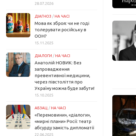
28.07.2026
ДІАГНОЗ
/
НА ЧАСІ
Мова як зброя: чи не годі
толерувати російську в
ООН?
15.11.2025
ДІАЛОГИ
/
НА ЧАСІ
Анатолій НОВИК: Без
запровадження
превентивної медицини,
через півстоліття про
Україну можна буде забути!
15.10.2025
АБЗАЦ
/
НА ЧАСІ
«Перемовини», «діалоги»,
«мирні плани» Росії: театр
абсурду замість дипломатії
22.06.2025