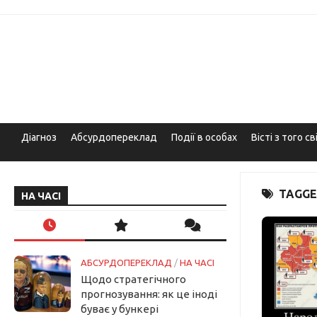
Skip
to
content
Діагноз
Абсурдопереклад
Події в особах
Вісті з того св
TAGGE
НА ЧАСІ
АБСУРДОПЕРЕКЛАД
/
НА ЧАСІ
Щодо стратегічного
прогнозування: як це іноді
буває у бункері