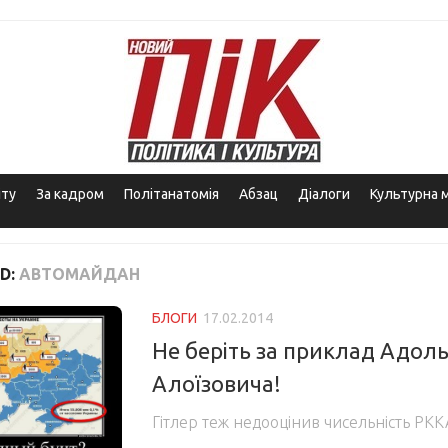
іту
За кадром
Політанатомія
Абзац
Діалоги
Культурна 
D:
АВТОМАЙДАН
БЛОГИ
17.02.2014
Не беріть за приклад Адол
Алоїзовича!
Гітлер теж недооцінив чисельність РККА