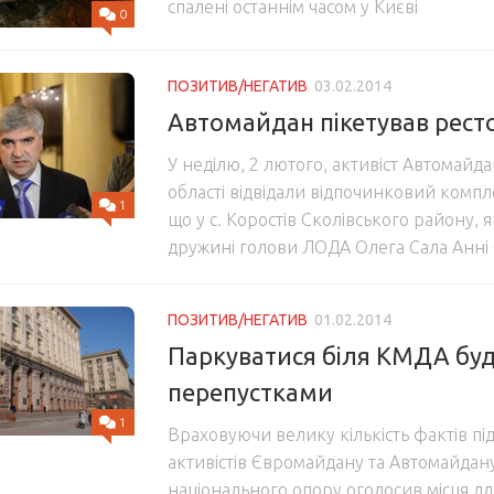
спалені останнім часом у Києві
0
ПОЗИТИВ/НЕГАТИВ
03.02.2014
Автомайдан пікетував рест
У неділю, 2 лютого, активіст Автомайда
області відвідали відпочинковий компл
1
що у с. Коростів Сколівського району,
дружині голови ЛОДА Олега Сала Анні
ПОЗИТИВ/НЕГАТИВ
01.02.2014
Паркуватися біля КМДА буд
перепустками
1
Враховуючи велику кількість фактів пі
активістів Євромайдану та Автомайдан
національного опору оголосив місця д