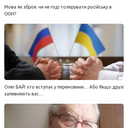
Мова як зброя: чи не годі толерувати російську в
ООН?
Олег БАЙ: хто вступає у перемовини… Або Якщо друзі
запевняють вас…