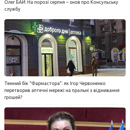
Олег БАЙ: На порозі серпня – знов про Консульську
службу
Темний бік “Фармастора”: як Ігор Червоненко
перетворив аптечні мережі на пральні з відмивання
грошей?