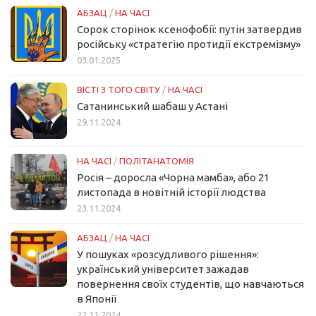
АБЗАЦ
/
НА ЧАСІ
Сорок сторінок ксенофобії: путін затвердив
російську «стратегію протидії екстремізму»
03.01.2025
ВІСТІ З ТОГО СВІТУ
/
НА ЧАСІ
Сатанинський шабаш у Астані
29.11.2024
НА ЧАСІ
/
ПОЛІТАНАТОМІЯ
Росія – доросла «Чорна мамба», або 21
листопада в новітній історії людства
23.11.2024
АБЗАЦ
/
НА ЧАСІ
У пошуках «розсудливого рішення»:
український університет зажадав
повернення своїх студентів, що навчаються
в Японії
22.11.2024