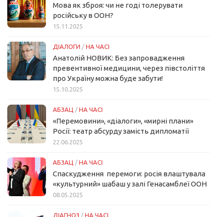
Мова як зброя: чи не годі толерувати
російську в ООН?
15.11.2025
ДІАЛОГИ
/
НА ЧАСІ
Анатолій НОВИК: Без запровадження
превентивної медицини, через півстоліття
про Україну можна буде забути!
15.10.2025
АБЗАЦ
/
НА ЧАСІ
«Перемовини», «діалоги», «мирні плани»
Росії: театр абсурду замість дипломатії
22.06.2025
АБЗАЦ
/
НА ЧАСІ
Спаскудження перемоги: росія влаштувала
«культурний» шабаш у залі Генасамблеї ООН
08.05.2025
ДІАГНОЗ
/
НА ЧАСІ