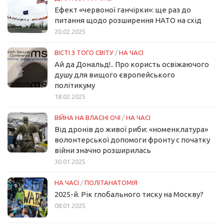
Ефект «червоної ганчірки»: ще раз до
питання щодо розширення НАТО на схід
20.02.2025
ВІСТІ З ТОГО СВІТУ
/
НА ЧАСІ
Ай да Дональд!.. Про користь освіжаючого
душу для вищого європейського
політикуму
18.02.2025
ВІЙНА НА ВЛАСНІ ОЧІ
/
НА ЧАСІ
Від дронів до живої риби: «номенклатура»
волонтерської допомоги фронту с початку
війни значно розширилась
30.01.2025
НА ЧАСІ
/
ПОЛІТАНАТОМІЯ
2025-й. Рік глобального тиску на Москву?
08.01.2025