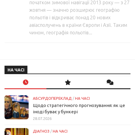
початком зимової навігації 2013 року — з 27
жовтня — значно розширює географію
польотів і відкриває понад 20 нових
авіасполучень в країни Європи і Азії. Таким
чином, географія польотів...
НА ЧАСІ
АБСУРДОПЕРЕКЛАД
/
НА ЧАСІ
Щодо стратегічного прогнозування: як це
іноді буває у бункері
28.07.2026
ДІАГНОЗ
/
НА ЧАСІ