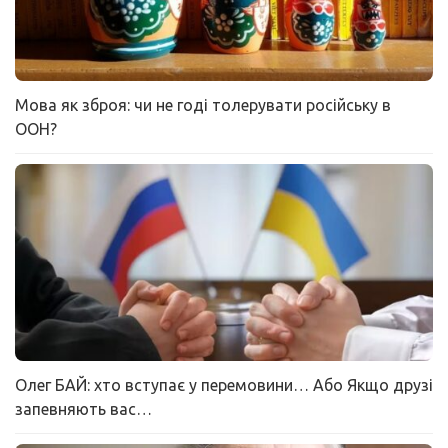
Мова як зброя: чи не годі толерувати російську в
ООН?
Олег БАЙ: хто вступає у перемовини… Або Якщо друзі
запевняють вас…