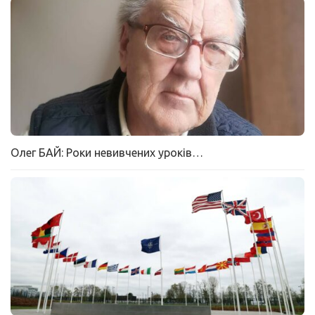
Олег БАЙ: Роки невивчених уроків…