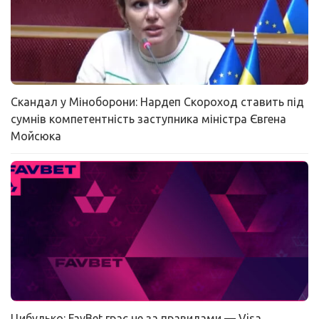
Скандал у Міноборони: Нардеп Скороход ставить під
сумнів компетентність заступника міністра Євгена
Мойсюка
Цибулько: FavBet грає не за правилами — Visa