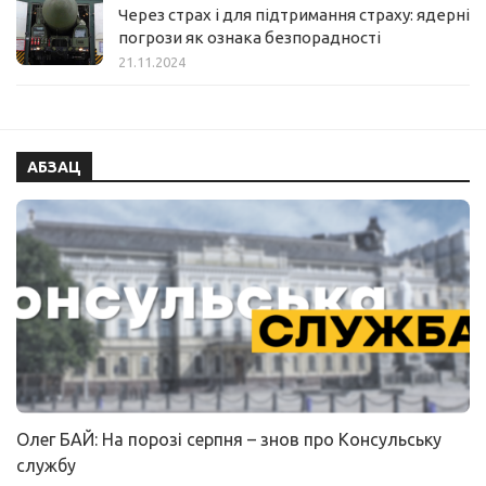
Через страх і для підтримання страху: ядерні
погрози як ознака безпорадності
21.11.2024
АБЗАЦ
Олег БАЙ: На порозі серпня – знов про Консульську
службу