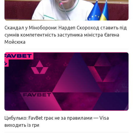
Скандал у Міноборони: Нардеп Скороход ставить під
сумнів компетентність заступника міністра Євгена
Мойсюка
Цибулько: FavBet грає не за правилами — Visa
виходить із гри