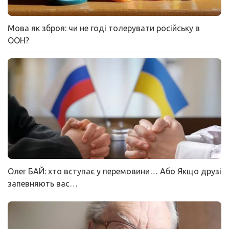
Мова як зброя: чи не годі толерувати російську в
ООН?
Олег БАЙ: хто вступає у перемовини… Або Якщо друзі
запевняють вас…