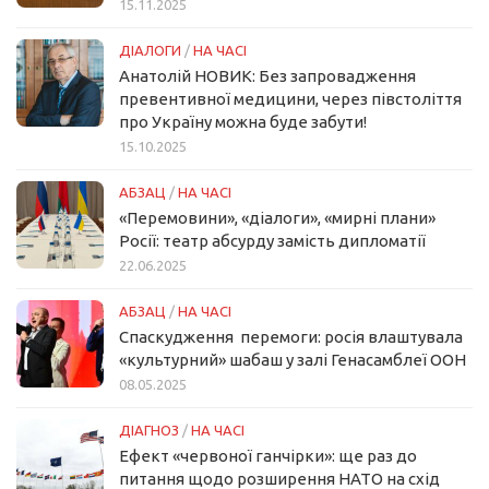
15.11.2025
ДІАЛОГИ
/
НА ЧАСІ
Анатолій НОВИК: Без запровадження
превентивної медицини, через півстоліття
про Україну можна буде забути!
15.10.2025
АБЗАЦ
/
НА ЧАСІ
«Перемовини», «діалоги», «мирні плани»
Росії: театр абсурду замість дипломатії
22.06.2025
АБЗАЦ
/
НА ЧАСІ
Спаскудження перемоги: росія влаштувала
«культурний» шабаш у залі Генасамблеї ООН
08.05.2025
ДІАГНОЗ
/
НА ЧАСІ
Ефект «червоної ганчірки»: ще раз до
питання щодо розширення НАТО на схід