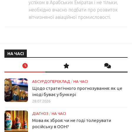
успіхом в Арабських Еміратах і не тільки,
необхідно вчасно подбати про розвиток
вітчизняної авіаційної промисловості.
НА ЧАСІ
АБСУРДОПЕРЕКЛАД
/
НА ЧАСІ
Щодо стратегічного прогнозування: як це
іноді буває у бункері
28.07.2026
ДІАГНОЗ
/
НА ЧАСІ
Мова як зброя: чи не годі толерувати
російську в ООН?