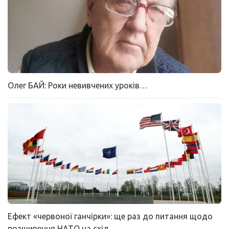
Олег БАЙ: Роки невивчених уроків…
Ефект «червоної ганчірки»: ще раз до питання щодо
розширення НАТО на схід