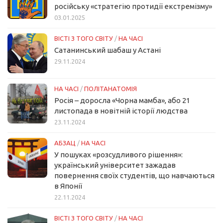
російську «стратегію протидії екстремізму»
03.01.2025
ВІСТІ З ТОГО СВІТУ
/
НА ЧАСІ
Сатанинський шабаш у Астані
29.11.2024
НА ЧАСІ
/
ПОЛІТАНАТОМІЯ
Росія – доросла «Чорна мамба», або 21
листопада в новітній історії людства
23.11.2024
АБЗАЦ
/
НА ЧАСІ
У пошуках «розсудливого рішення»:
український університет зажадав
повернення своїх студентів, що навчаються
в Японії
22.11.2024
ВІСТІ З ТОГО СВІТУ
/
НА ЧАСІ