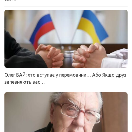
Олег БАЙ: хто вступає у перемовини… Або Якщо друзі
запевняють вас…