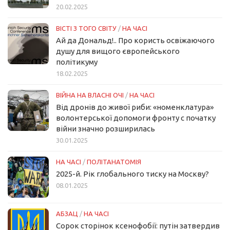
20.02.2025
ВІСТІ З ТОГО СВІТУ
/
НА ЧАСІ
Ай да Дональд!.. Про користь освіжаючого
душу для вищого європейського
політикуму
18.02.2025
ВІЙНА НА ВЛАСНІ ОЧІ
/
НА ЧАСІ
Від дронів до живої риби: «номенклатура»
волонтерської допомоги фронту с початку
війни значно розширилась
30.01.2025
НА ЧАСІ
/
ПОЛІТАНАТОМІЯ
2025-й. Рік глобального тиску на Москву?
08.01.2025
АБЗАЦ
/
НА ЧАСІ
Сорок сторінок ксенофобії: путін затвердив