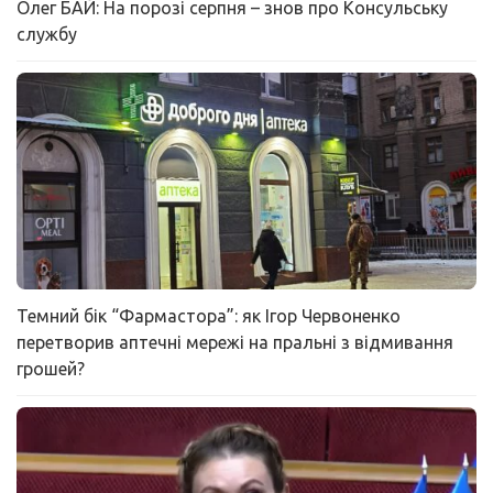
Олег БАЙ: На порозі серпня – знов про Консульську
службу
Темний бік “Фармастора”: як Ігор Червоненко
перетворив аптечні мережі на пральні з відмивання
грошей?