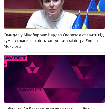
Скандал у Міноборони: Нардеп Скороход ставить під
сумнів компетентність заступника міністра Євгена
Мойсюка
Цибулько: FavBet грає не за правилами — Visa