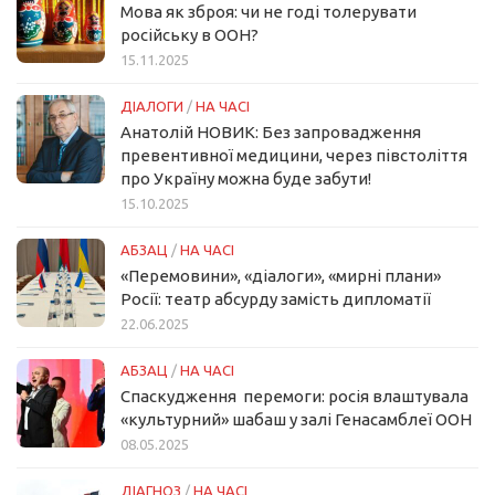
Мова як зброя: чи не годі толерувати
російську в ООН?
15.11.2025
ДІАЛОГИ
/
НА ЧАСІ
Анатолій НОВИК: Без запровадження
превентивної медицини, через півстоліття
про Україну можна буде забути!
15.10.2025
АБЗАЦ
/
НА ЧАСІ
«Перемовини», «діалоги», «мирні плани»
Росії: театр абсурду замість дипломатії
22.06.2025
АБЗАЦ
/
НА ЧАСІ
Спаскудження перемоги: росія влаштувала
«культурний» шабаш у залі Генасамблеї ООН
08.05.2025
ДІАГНОЗ
/
НА ЧАСІ