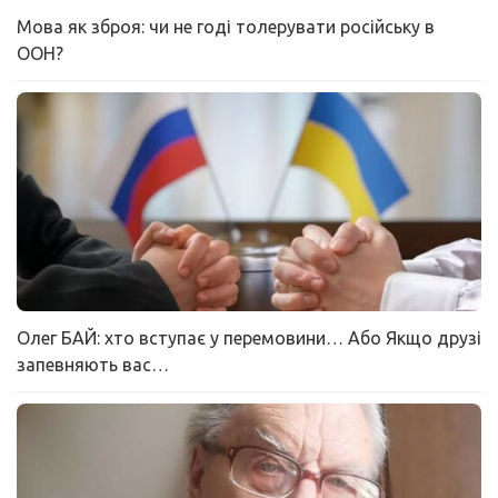
Мова як зброя: чи не годі толерувати російську в
ООН?
Олег БАЙ: хто вступає у перемовини… Або Якщо друзі
запевняють вас…