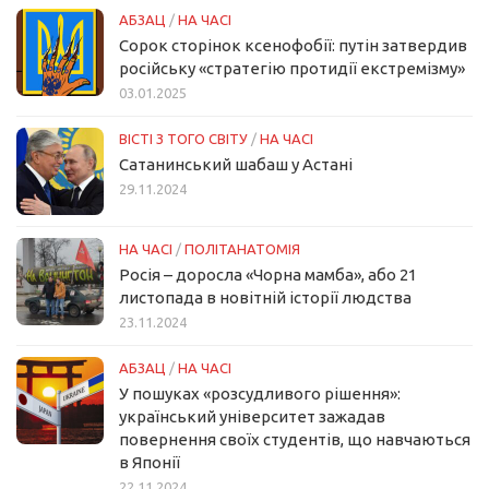
АБЗАЦ
/
НА ЧАСІ
Сорок сторінок ксенофобії: путін затвердив
російську «стратегію протидії екстремізму»
03.01.2025
ВІСТІ З ТОГО СВІТУ
/
НА ЧАСІ
Сатанинський шабаш у Астані
29.11.2024
НА ЧАСІ
/
ПОЛІТАНАТОМІЯ
Росія – доросла «Чорна мамба», або 21
листопада в новітній історії людства
23.11.2024
АБЗАЦ
/
НА ЧАСІ
У пошуках «розсудливого рішення»:
український університет зажадав
повернення своїх студентів, що навчаються
в Японії
22.11.2024