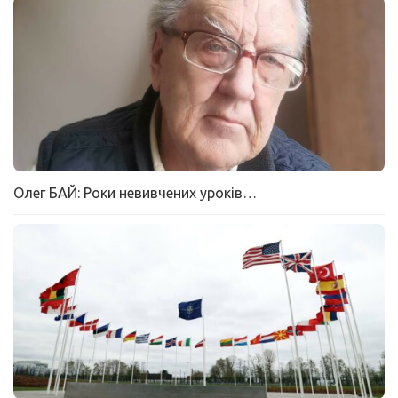
Олег БАЙ: Роки невивчених уроків…