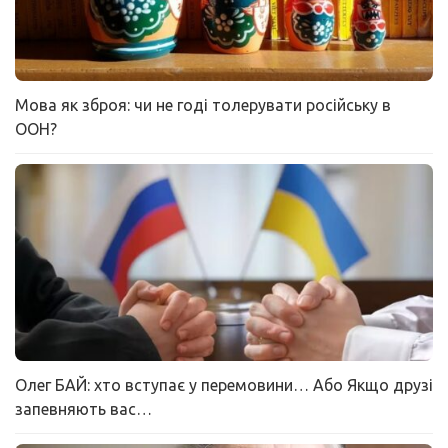
Мова як зброя: чи не годі толерувати російську в
ООН?
Олег БАЙ: хто вступає у перемовини… Або Якщо друзі
запевняють вас…