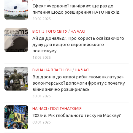
Ефект «червоної ганчірки»: ще раз до
питання щодо розширення НАТО на схід
20.02.2025
ВІСТІ З ТОГО СВІТУ
/
НА ЧАСІ
Ай да Дональд!.. Про користь освіжаючого
душу для вищого європейського
політикуму
18.02.2025
ВІЙНА НА ВЛАСНІ ОЧІ
/
НА ЧАСІ
Від дронів до живої риби: «номенклатура»
волонтерської допомоги фронту с початку
війни значно розширилась
30.01.2025
НА ЧАСІ
/
ПОЛІТАНАТОМІЯ
2025-й. Рік глобального тиску на Москву?
08.01.2025