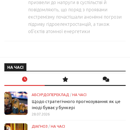
призвели до напруги в суспільстві й
повідомляють, що поряд з проявами
екстремізму почастішали анонімні погрози
підриву гідроелектростанцій, а також
об’єктів атомної енергетики
НА ЧАСІ
АБСУРДОПЕРЕКЛАД
/
НА ЧАСІ
Щодо стратегічного прогнозування: як це
іноді буває у бункері
28.07.2026
ДІАГНОЗ
/
НА ЧАСІ