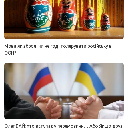
Мова як зброя: чи не годі толерувати російську в
ООН?
Олег БАЙ: хто вступає у перемовини… Або Якщо друзі