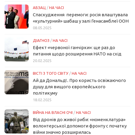
АБЗАЦ
/
НА ЧАСІ
Спаскудження перемоги: росія влаштувала
«культурний» шабаш у залі Генасамблеї ООН
08.05.2025
ДІАГНОЗ
/
НА ЧАСІ
Ефект «червоної ганчірки»: ще раз до
питання щодо розширення НАТО на схід
20.02.2025
ВІСТІ З ТОГО СВІТУ
/
НА ЧАСІ
Ай да Дональд!.. Про користь освіжаючого
душу для вищого європейського
політикуму
18.02.2025
ВІЙНА НА ВЛАСНІ ОЧІ
/
НА ЧАСІ
Від дронів до живої риби: «номенклатура»
волонтерської допомоги фронту с початку
війни значно розширилась