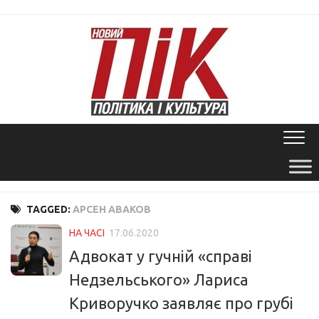
Skip
to
content
TAGGED:
АРСЕН АВАКОВ
НА ЧАСІ
17.06.2020
Адвокат у гучній «справі
Недзельського» Лариса
Криворучко заявляє про грубі