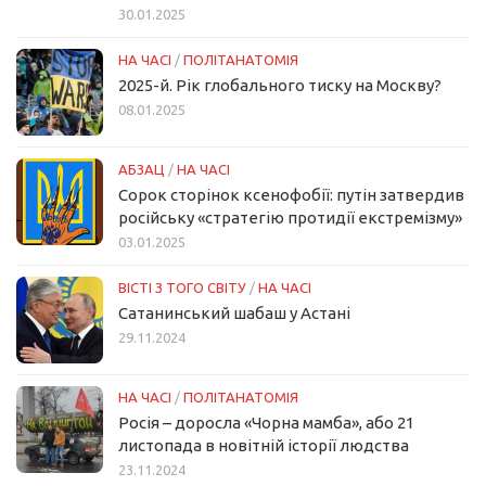
30.01.2025
НА ЧАСІ
/
ПОЛІТАНАТОМІЯ
2025-й. Рік глобального тиску на Москву?
08.01.2025
АБЗАЦ
/
НА ЧАСІ
Сорок сторінок ксенофобії: путін затвердив
російську «стратегію протидії екстремізму»
03.01.2025
ВІСТІ З ТОГО СВІТУ
/
НА ЧАСІ
Сатанинський шабаш у Астані
29.11.2024
НА ЧАСІ
/
ПОЛІТАНАТОМІЯ
Росія – доросла «Чорна мамба», або 21
листопада в новітній історії людства
23.11.2024