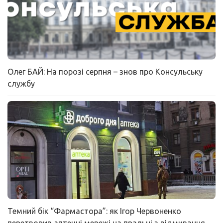
Олег БАЙ: На порозі серпня – знов про Консульську
службу
Темний бік “Фармастора”: як Ігор Червоненко