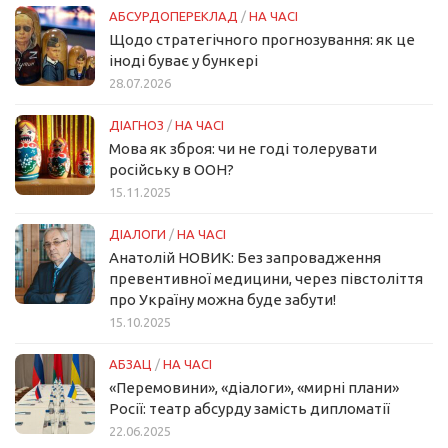
АБСУРДОПЕРЕКЛАД
/
НА ЧАСІ
Щодо стратегічного прогнозування: як це
іноді буває у бункері
28.07.2026
ДІАГНОЗ
/
НА ЧАСІ
Мова як зброя: чи не годі толерувати
російську в ООН?
15.11.2025
ДІАЛОГИ
/
НА ЧАСІ
Анатолій НОВИК: Без запровадження
превентивної медицини, через півстоліття
про Україну можна буде забути!
15.10.2025
АБЗАЦ
/
НА ЧАСІ
«Перемовини», «діалоги», «мирні плани»
Росії: театр абсурду замість дипломатії
22.06.2025