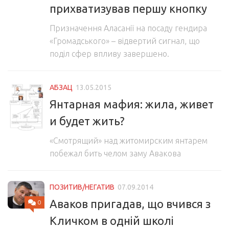
прихватизував першу кнопку
Призначення Аласанії на посаду гендира
«Громадського» – відвертий сигнал, що
поділ сфер впливу завершено.
АБЗАЦ
13.05.2015
Янтарная мафия: жила, живет
и будет жить?
«Смотрящий» над житомирским янтарем
побежал бить челом заму Авакова
ПОЗИТИВ/НЕГАТИВ
07.09.2014
Аваков пригадав, що вчився з
0
Кличком в одній школі