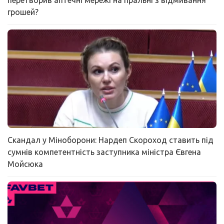
перетворив аптечні мережі на пральні з відмивання
грошей?
Скандал у Міноборони: Нардеп Скороход ставить під
сумнів компетентність заступника міністра Євгена
Мойсюка