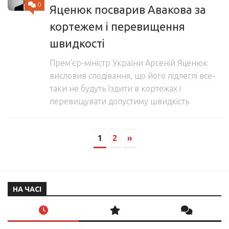
0
Яценюк посварив Авакова за
кортежем і перевищення
швидкості
Прем’єр-міністр України Арсеній Яценюк
висловив сподівання, що його підлеглі все-
таки не будуть їздити в кортежах і
перевищувати допустиму швидкість
1
2
»
НА ЧАСІ