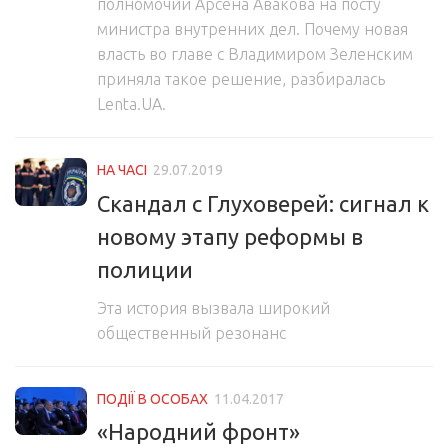
полномочий Арсена Авакова на посту
министра внутренних дел. Почему новая
власть во главе с Владимиром Зеленским
приняла такое решение, разбиралась
Lenta.UA.
НА ЧАСІ
29.07.2019
Скандал с Глуховерей: сигнал к
новому этапу реформы в
полиции
Эта история вызвала широкий
общественный резонанс
ПОДІЇ В ОСОБАХ
11.04.2017
«Народний фронт»