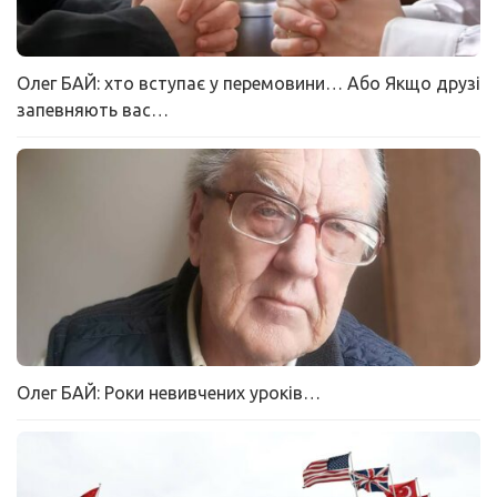
Олег БАЙ: хто вступає у перемовини… Або Якщо друзі
запевняють вас…
Олег БАЙ: Роки невивчених уроків…