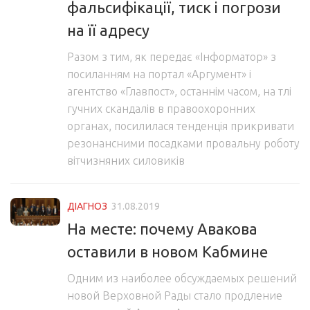
фальсифікації, тиск і погрози
на її адресу
Разом з тим, як передає «Інформатор» з
посиланням на портал «Аргумент» і
агентство «Главпост», останнім часом, на тлі
гучних скандалів в правоохоронних
органах, посилилася тенденція прикривати
резонансними посадками провальну роботу
вітчизняних силовиків
ДІАГНОЗ
31.08.2019
На месте: почему Авакова
оставили в новом Кабмине
Одним из наиболее обсуждаемых решений
новой Верховной Рады стало продление