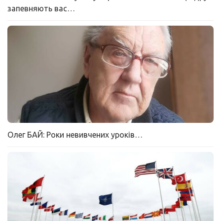
запевняють вас…
Олег БАЙ: Роки невивчених уроків…