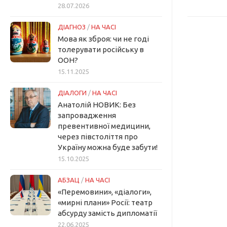
28.07.2026
ДІАГНОЗ
/
НА ЧАСІ
Мова як зброя: чи не годі
толерувати російську в
ООН?
15.11.2025
ДІАЛОГИ
/
НА ЧАСІ
Анатолій НОВИК: Без
запровадження
превентивної медицини,
через півстоліття про
Україну можна буде забути!
15.10.2025
АБЗАЦ
/
НА ЧАСІ
«Перемовини», «діалоги»,
«мирні плани» Росії: театр
абсурду замість дипломатії
22.06.2025