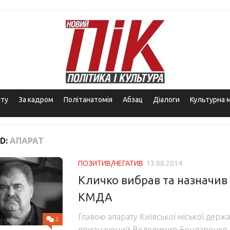
іту
За кадром
Політанатомія
Абзац
Діалоги
Культурна 
D:
АПАРАТ
ПОЗИТИВ/НЕГАТИВ
13.08.2014
Кличко вибрав та назначив 
КМДА
Главою апарату Київської міської держав
2
призначений Володимир Бондаренко