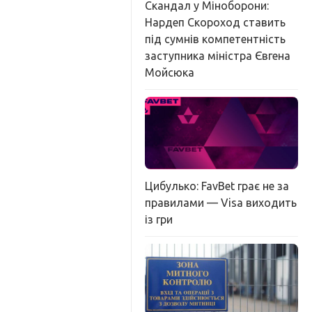
Скандал у Міноборони:
Нардеп Скороход ставить
під сумнів компетентність
заступника міністра Євгена
Мойсюка
Цибулько: FavBet грає не за
правилами — Visa виходить
із гри