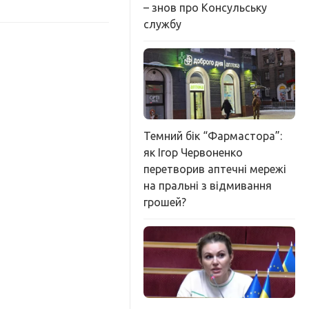
– знов про Консульську
службу
Темний бік “Фармастора”:
як Ігор Червоненко
перетворив аптечні мережі
на пральні з відмивання
грошей?