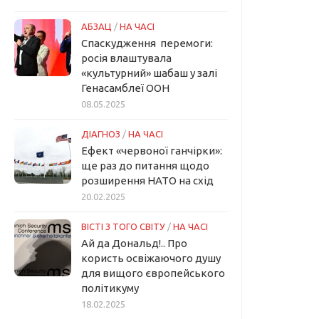
АБЗАЦ
/
НА ЧАСІ
Спаскудження перемоги:
росія влаштувала
«культурний» шабаш у залі
Генасамблеї ООН
08.05.2025
ДІАГНОЗ
/
НА ЧАСІ
Ефект «червоної ганчірки»:
ще раз до питання щодо
розширення НАТО на схід
20.02.2025
ВІСТІ З ТОГО СВІТУ
/
НА ЧАСІ
Ай да Дональд!.. Про
користь освіжаючого душу
для вищого європейського
політикуму
18.02.2025