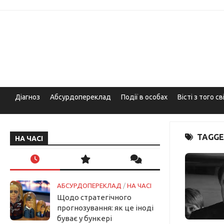
Skip
to
content
Діагноз
Абсурдопереклад
Події в особах
Вісті з того св
TAGGE
НА ЧАСІ
АБСУРДОПЕРЕКЛАД
/
НА ЧАСІ
Щодо стратегічного
прогнозування: як це іноді
буває у бункері