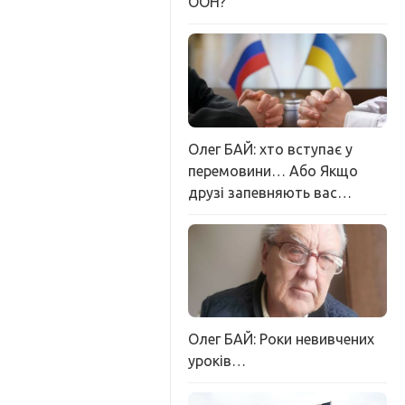
ООН?
Олег БАЙ: хто вступає у
перемовини… Або Якщо
друзі запевняють вас…
Олег БАЙ: Роки невивчених
уроків…