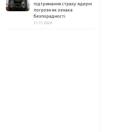
підтримання страху: ядерні
погрози як ознака
безпорадності
21.11.2024