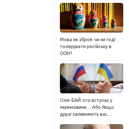
Мова як зброя: чи не годі
толерувати російську в
ООН?
Олег БАЙ: хто вступає у
перемовини… Або Якщо
друзі запевняють вас…