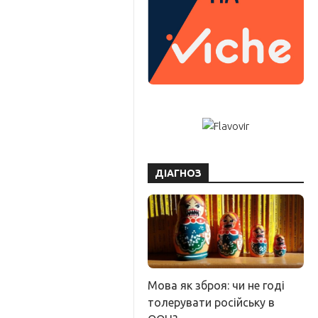
ДІАГНОЗ
Мова як зброя: чи не годі
толерувати російську в