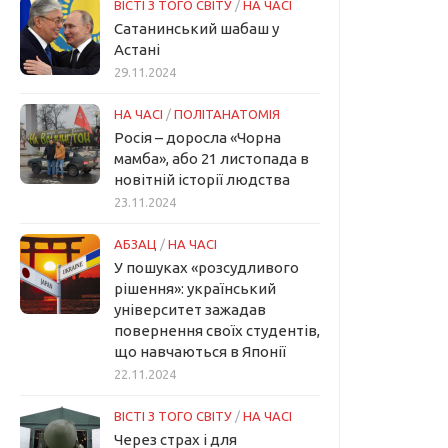
ВІСТІ З ТОГО СВІТУ
/
НА ЧАСІ
Сатанинський шабаш у
Астані
29.11.2024
НА ЧАСІ
/
ПОЛІТАНАТОМІЯ
Росія – доросла «Чорна
мамба», або 21 листопада в
новітній історії людства
23.11.2024
АБЗАЦ
/
НА ЧАСІ
У пошуках «розсудливого
рішення»: український
університет зажадав
повернення своїх студентів,
що навчаються в Японії
22.11.2024
ВІСТІ З ТОГО СВІТУ
/
НА ЧАСІ
Через страх і для