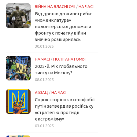
ВІЙНА НА ВЛАСНІ ОЧІ
/
НА ЧАСІ
Від дронів до живої риби:
«номенклатура»
волонтерської допомоги
фронту с початку війни
значно розширилась
30.01.2025
НА ЧАСІ
/
ПОЛІТАНАТОМІЯ
2025-й. Рік глобального
тиску на Москву?
08.01.2025
АБЗАЦ
/
НА ЧАСІ
Сорок сторінок ксенофобії:
путін затвердив російську
«стратегію протидії
екстремізму»
03.01.2025