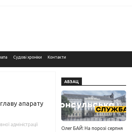
мапа
Судові хроніки
Контакти
АБЗАЦ
главу апарату
ної адміністрації
Олег БАЙ: На порозі серпня