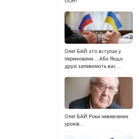
ООН?
Олег БАЙ: хто вступає у
перемовини… Або Якщо
друзі запевняють вас…
Олег БАЙ: Роки невивчених
уроків…