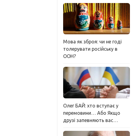
Мова як зброя: чи не годі
толерувати російську в
ООН?
Олег БАЙ: хто вступає у
перемовини… Або Якщо
друзі запевняють вас…