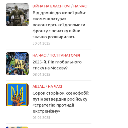
ВІЙНА НА ВЛАСНІ ОЧІ
/
НА ЧАСІ
Від дронів до живої риби:
«номенклатура»
волонтерської допомоги
фронту с початку війни
значно розширилась
30.01.2025
НА ЧАСІ
/
ПОЛІТАНАТОМІЯ
2025-й. Рік глобального
тиску на Москву?
08.01.2025
АБЗАЦ
/
НА ЧАСІ
Сорок сторінок ксенофобії:
путін затвердив російську
«стратегію протидії
екстремізму»
03.01.2025