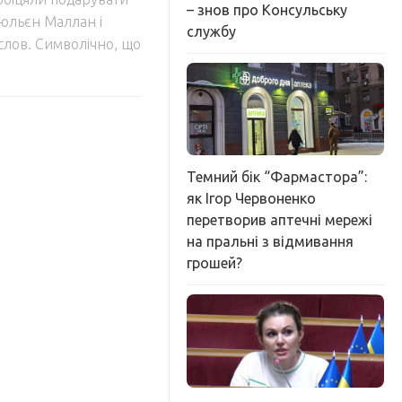
– знов про Консульську
юльєн Маллан і
службу
слов. Символічно, що
Темний бік “Фармастора”:
як Ігор Червоненко
перетворив аптечні мережі
на пральні з відмивання
грошей?