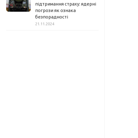
підтримання страху: ядерні
погрози як ознака
безпорадності
21.11.2024