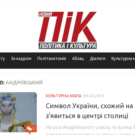
іту
За кадром
Політанатомія
Абзац
Діалоги
Культурна 
D:
АНДРІЇВСЬКИЙ
КУЛЬТУРНА МАПА
09.04.2014
Символ України, схожий на 
з’явиться в центрі столиці
На розі Андріївського узвозу та вулиці 
1
вимальовується епічна картина, котру 