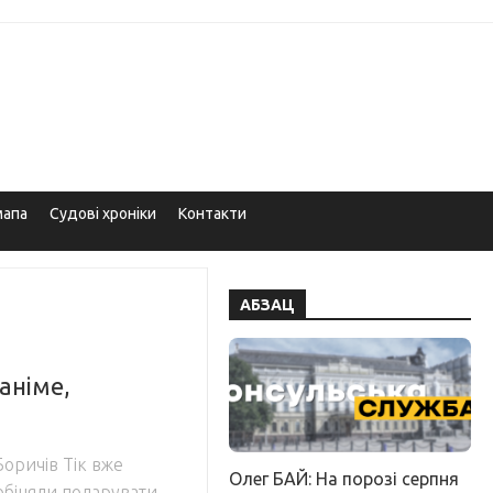
мапа
Судові хроніки
Контакти
АБЗАЦ
аніме,
Боричів Тік вже
Олег БАЙ: На порозі серпня
обіцяли подарувати