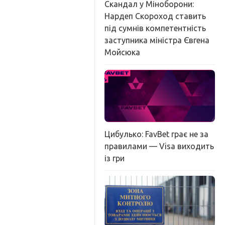
Скандал у Міноборони:
Нардеп Скороход ставить
під сумнів компетентність
заступника міністра Євгена
Мойсюка
Цибулько: FavBet грає не за
правилами — Visa виходить
із гри