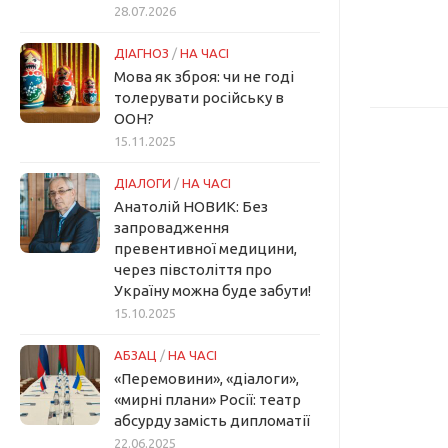
28.07.2026
ДІАГНОЗ
/
НА ЧАСІ
Мова як зброя: чи не годі
толерувати російську в
ООН?
15.11.2025
ДІАЛОГИ
/
НА ЧАСІ
Анатолій НОВИК: Без
запровадження
превентивної медицини,
через півстоліття про
Україну можна буде забути!
15.10.2025
АБЗАЦ
/
НА ЧАСІ
«Перемовини», «діалоги»,
«мирні плани» Росії: театр
абсурду замість дипломатії
22.06.2025