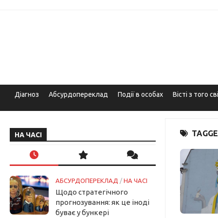
Skip
to
content
Діагноз
Абсурдопереклад
Події в особах
Вісті з того св
TAGGE
НА ЧАСІ
АБСУРДОПЕРЕКЛАД
/
НА ЧАСІ
Щодо стратегічного
прогнозування: як це іноді
буває у бункері