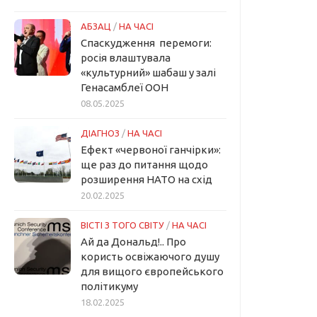
АБЗАЦ
/
НА ЧАСІ
Спаскудження перемоги:
росія влаштувала
«культурний» шабаш у залі
Генасамблеї ООН
08.05.2025
ДІАГНОЗ
/
НА ЧАСІ
Ефект «червоної ганчірки»:
ще раз до питання щодо
розширення НАТО на схід
20.02.2025
ВІСТІ З ТОГО СВІТУ
/
НА ЧАСІ
Ай да Дональд!.. Про
користь освіжаючого душу
для вищого європейського
політикуму
18.02.2025