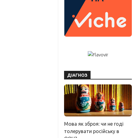
ДІАГНОЗ
Мова як зброя: чи не годі
толерувати російську в