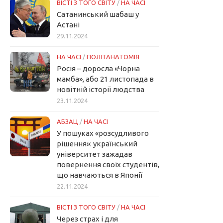
ВІСТІ З ТОГО СВІТУ
/
НА ЧАСІ
Сатанинський шабаш у
Астані
29.11.2024
НА ЧАСІ
/
ПОЛІТАНАТОМІЯ
Росія – доросла «Чорна
мамба», або 21 листопада в
новітній історії людства
23.11.2024
АБЗАЦ
/
НА ЧАСІ
У пошуках «розсудливого
рішення»: український
університет зажадав
повернення своїх студентів,
що навчаються в Японії
22.11.2024
ВІСТІ З ТОГО СВІТУ
/
НА ЧАСІ
Через страх і для