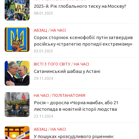
2025-й. Рік глобального тиску на Москву?
08.01.2025
АБЗАЦ
/
НА ЧАСІ
Сорок сторінок ксенофобії: путін затвердив
російську «стратегію протидії екстремізму»
03.01.2025
ВІСТІ З ТОГО СВІТУ
/
НА ЧАСІ
Сатанинський шабаш у Астані
29.11.2024
НА ЧАСІ
/
ПОЛІТАНАТОМІЯ
Росія – доросла «Чорна мамба», або 21
листопада в новітній історії людства
23.11.2024
АБЗАЦ
/
НА ЧАСІ
У пошуках «розсудливого рішення»: