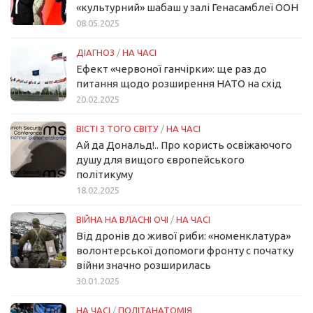
«культурний» шабаш у залі Генасамблеї ООН
08.05.2025
ДІАГНОЗ
/
НА ЧАСІ
Ефект «червоної ганчірки»: ще раз до
питання щодо розширення НАТО на схід
20.02.2025
ВІСТІ З ТОГО СВІТУ
/
НА ЧАСІ
Ай да Дональд!.. Про користь освіжаючого
душу для вищого європейського
політикуму
18.02.2025
ВІЙНА НА ВЛАСНІ ОЧІ
/
НА ЧАСІ
Від дронів до живої риби: «номенклатура»
волонтерської допомоги фронту с початку
війни значно розширилась
30.01.2025
НА ЧАСІ
/
ПОЛІТАНАТОМІЯ