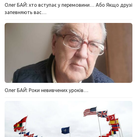
Олег БАЙ: хто вступає у перемовини… Або Якщо друзі
запевняють вас…
Олег БАЙ: Роки невивчених уроків…