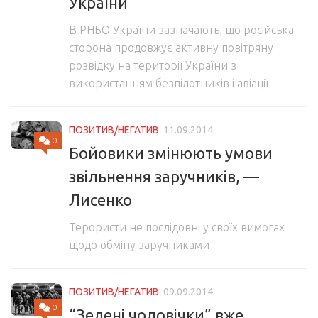
України
В РНБО України зазначають, що російська
сторона продовжує активну повітряну
розвідку на території України з
використанням безпілотників і авіації
ПОЗИТИВ/НЕГАТИВ
11.09.2014
0
Бойовики змінюють умови
звільнення заручників, —
Лисенко
Терористи не послідовні у своїх вимогах
щодо обміну заручниками
ПОЗИТИВ/НЕГАТИВ
09.09.2014
0
“Зелені чоловічки” вже