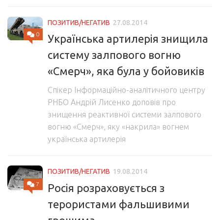
ПОЗИТИВ/НЕГАТИВ
27.08.2014
0
Українська артилерія знищила
систему залпового вогню
«Смерч», яка була у бойовиків
Спікер Інформаційно-аналітичного центру
РНБО Андрій Лисенко доповів про
знищення реактивної системи залпового
вогню «Смерч», яку «накрила» вогнем
українська артилерія
ПОЗИТИВ/НЕГАТИВ
19.08.2014
7
Росія розраховується з
терористами фальшивими