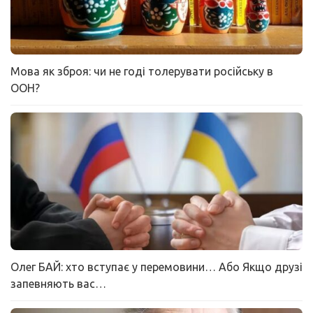
Мова як зброя: чи не годі толерувати російську в
ООН?
Олег БАЙ: хто вступає у перемовини… Або Якщо друзі
запевняють вас…