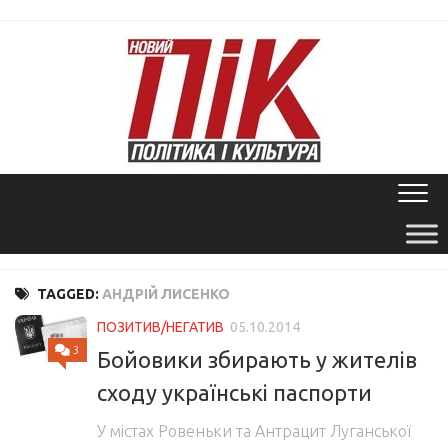
Skip
to
content
TAGGED:
АНДРІЙ ЛИСЕНКО
ПОЗИТИВ/НЕГАТИВ
05.10.2014
3
Бойовики збирають у жителів
сходу українські паспорти
У містах Ровеньки та Антрацит Луганської