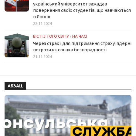
український університет зажадав
повернення своїх студентів, що навчаються
в Японії
22.11.2024
ВІСТІ З ТОГО СВІТУ
/
НА ЧАСІ
Через страх і для підтримання страху: ядерні
погрози як ознака безпорадності
21.11.2024
АБЗАЦ