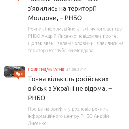
з’явились на території
Молдови, – РНБО
Речник інформаційно-аналітичного центру
РНБО Андрій Лисенко повідомляє про те,
що так звані “зелені чоловічки” з’явились на
території Республіки Молдова
ПОЗИТИВ/НЕГАТИВ
31.08.2014
0
Точна кількість російських
військ в Україні не відома, –
РНБО
Про це на брифінгу розповів речник
інформаційного центру РНБО Андрій
Лисенко