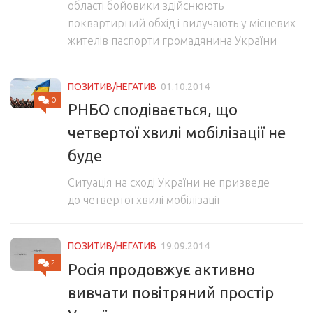
області бойовики здійснюють
поквартирний обхід і вилучають у місцевих
жителів паспорти громадянина України
ПОЗИТИВ/НЕГАТИВ
01.10.2014
0
РНБО сподівається, що
четвертої хвилі мобілізації не
буде
Ситуація на сході України не призведе
до четвертої хвилі мобілізації
ПОЗИТИВ/НЕГАТИВ
19.09.2014
2
Росія продовжує активно
вивчати повітряний простір