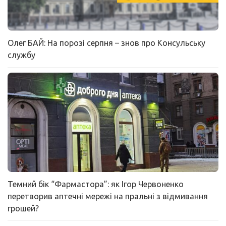
Олег БАЙ: На порозі серпня – знов про Консульську
службу
Темний бік “Фармастора”: як Ігор Червоненко
перетворив аптечні мережі на пральні з відмивання
грошей?