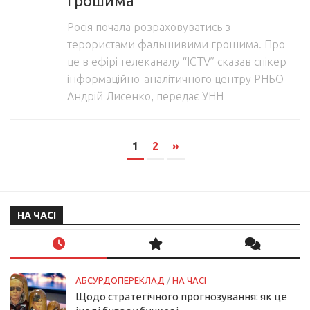
грошима
Росія почала розраховуватись з
терористами фальшивими грошима. Про
це в ефірі телеканалу “ICTV” сказав спікер
інформаційно-аналітичного центру РНБО
Андрій Лисенко, передає УНН
1
2
»
НА ЧАСІ
АБСУРДОПЕРЕКЛАД
/
НА ЧАСІ
Щодо стратегічного прогнозування: як це