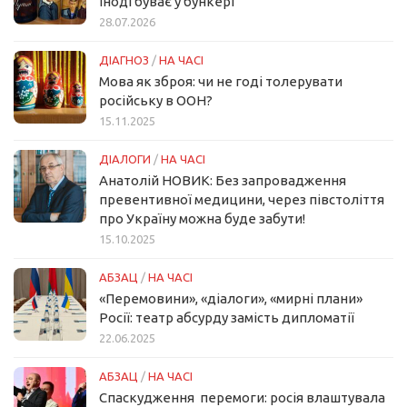
іноді буває у бункері
28.07.2026
ДІАГНОЗ
/
НА ЧАСІ
Мова як зброя: чи не годі толерувати
російську в ООН?
15.11.2025
ДІАЛОГИ
/
НА ЧАСІ
Анатолій НОВИК: Без запровадження
превентивної медицини, через півстоліття
про Україну можна буде забути!
15.10.2025
АБЗАЦ
/
НА ЧАСІ
«Перемовини», «діалоги», «мирні плани»
Росії: театр абсурду замість дипломатії
22.06.2025
АБЗАЦ
/
НА ЧАСІ
Спаскудження перемоги: росія влаштувала