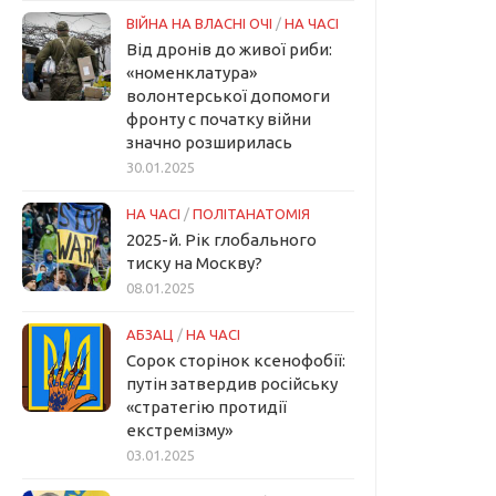
ВІЙНА НА ВЛАСНІ ОЧІ
/
НА ЧАСІ
Від дронів до живої риби:
«номенклатура»
волонтерської допомоги
фронту с початку війни
значно розширилась
30.01.2025
НА ЧАСІ
/
ПОЛІТАНАТОМІЯ
2025-й. Рік глобального
тиску на Москву?
08.01.2025
АБЗАЦ
/
НА ЧАСІ
Сорок сторінок ксенофобії:
путін затвердив російську
«стратегію протидії
екстремізму»
03.01.2025