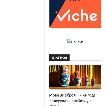
ДІАГНОЗ
Мова як зброя: чи не годі
толерувати російську в