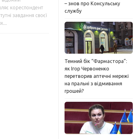
– знов про Консульську
мляє кореспондент
службу
атутні завдання своєї
...
Темний бік “Фармастора”:
як Ігор Червоненко
перетворив аптечні мережі
на пральні з відмивання
грошей?