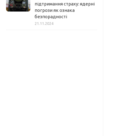
підтримання страху: ядерні
погрози як ознака
безпорадності
21.11.2024