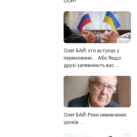
ООН?
Олег БАЙ: хто вступає у
перемовини… Або Якщо
друзі запевняють вас…
Олег БАЙ: Роки невивчених
уроків…