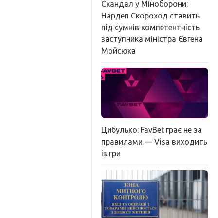
Скандал у Міноборони:
Нардеп Скороход ставить
під сумнів компетентність
заступника міністра Євгена
Мойсюка
Цибулько: FavBet грає не за
правилами — Visa виходить
із гри