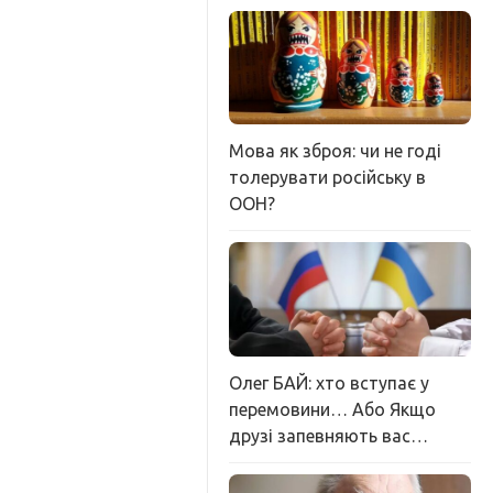
Мова як зброя: чи не годі
толерувати російську в
ООН?
Олег БАЙ: хто вступає у
перемовини… Або Якщо
друзі запевняють вас…