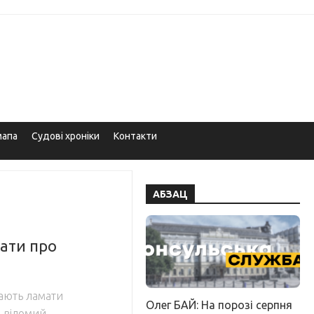
мапа
Судові хроніки
Контакти
АБЗАЦ
мати про
кають ламати
Олег БАЙ: На порозі серпня
в відомий