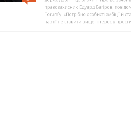
правозахисник Едуард Багіров, повідо
Forum’у. «Потрібно особисті амбіції й ст
партії не ставити вище інтересів простих