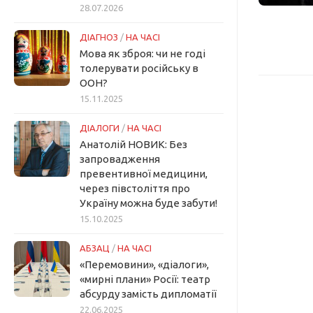
28.07.2026
ДІАГНОЗ
/
НА ЧАСІ
Мова як зброя: чи не годі
толерувати російську в
ООН?
15.11.2025
ДІАЛОГИ
/
НА ЧАСІ
Анатолій НОВИК: Без
запровадження
превентивної медицини,
через півстоліття про
Україну можна буде забути!
15.10.2025
АБЗАЦ
/
НА ЧАСІ
«Перемовини», «діалоги»,
«мирні плани» Росії: театр
абсурду замість дипломатії
22.06.2025