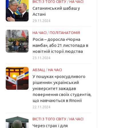
ВІСТІ З ТОГО СВІТУ
/
НА ЧАСІ
Сатанинський шабаш у
Астані
29.11.2024
НА ЧАСІ
/
ПОЛІТАНАТОМІЯ
Росія – доросла «Чорна
мамба», або 21 листопада в
новітній історії людства
23.11.2024
АБЗАЦ
/
НА ЧАСІ
У пошуках «розсудливого
рішення»: український
університет зажадав
повернення своїх студентів,
що навчаються в Японії
22.11.2024
ВІСТІ З ТОГО СВІТУ
/
НА ЧАСІ
Через страх і для