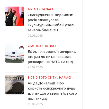
АБЗАЦ
/
НА ЧАСІ
Спаскудження перемоги:
росія влаштувала
«культурний» шабаш у залі
Генасамблеї ООН
08.05.2025
ДІАГНОЗ
/
НА ЧАСІ
Ефект «червоної ганчірки»:
ще раз до питання щодо
розширення НАТО на схід
20.02.2025
ВІСТІ З ТОГО СВІТУ
/
НА ЧАСІ
Ай да Дональд!.. Про
користь освіжаючого душу
для вищого європейського
політикуму
18.02.2025