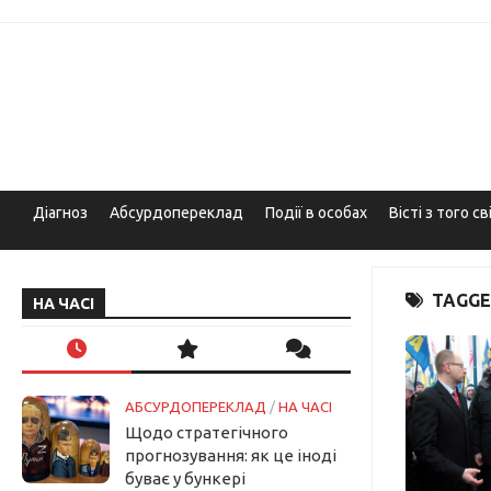
Skip
to
content
Діагноз
Абсурдопереклад
Події в особах
Вісті з того св
TAGGE
НА ЧАСІ
АБСУРДОПЕРЕКЛАД
/
НА ЧАСІ
Щодо стратегічного
прогнозування: як це іноді
буває у бункері