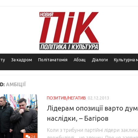
іту
За кадром
Політанатомія
Абзац
Діалоги
Культурна 
D:
АМБІЦІЇ
ПОЗИТИВ/НЕГАТИВ
02.12.2013
Лідерам опозиції варто ду
наслідки, – Багіров
Коли з трибуни партійні лідери закли
24
держбудівлі – це злочин. Про це заяви