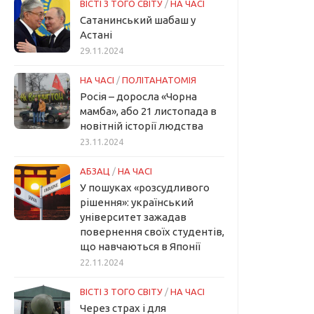
ВІСТІ З ТОГО СВІТУ
/
НА ЧАСІ
Сатанинський шабаш у
Астані
29.11.2024
НА ЧАСІ
/
ПОЛІТАНАТОМІЯ
Росія – доросла «Чорна
мамба», або 21 листопада в
новітній історії людства
23.11.2024
АБЗАЦ
/
НА ЧАСІ
У пошуках «розсудливого
рішення»: український
університет зажадав
повернення своїх студентів,
що навчаються в Японії
22.11.2024
ВІСТІ З ТОГО СВІТУ
/
НА ЧАСІ
Через страх і для