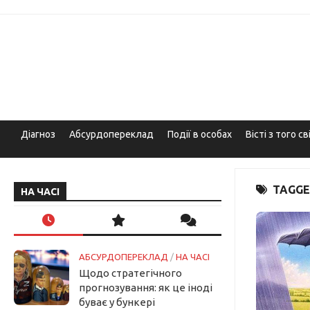
Skip
to
content
Діагноз
Абсурдопереклад
Події в особах
Вісті з того св
TAGGE
НА ЧАСІ
АБСУРДОПЕРЕКЛАД
/
НА ЧАСІ
Щодо стратегічного
прогнозування: як це іноді
буває у бункері