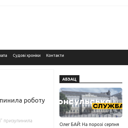
мапа
Судові хроніки
Контакти
АБЗАЦ
упинила роботу
я” призупинила
Олег БАЙ: На порозі серпня