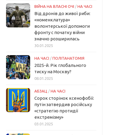
ВІЙНА НА ВЛАСНІ ОЧІ
/
НА ЧАСІ
Від дронів до живої риби:
«номенклатура»
волонтерської допомоги
фронту с початку війни
значно розширилась
30.01.2025
НА ЧАСІ
/
ПОЛІТАНАТОМІЯ
2025-й. Рік глобального
тиску на Москву?
08.01.2025
АБЗАЦ
/
НА ЧАСІ
Сорок сторінок ксенофобії:
путін затвердив російську
«стратегію протидії
екстремізму»
03.01.2025