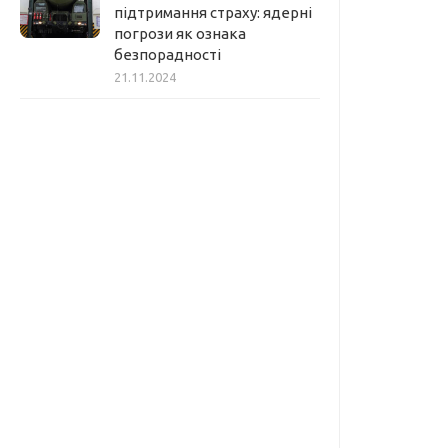
підтримання страху: ядерні
погрози як ознака
безпорадності
21.11.2024