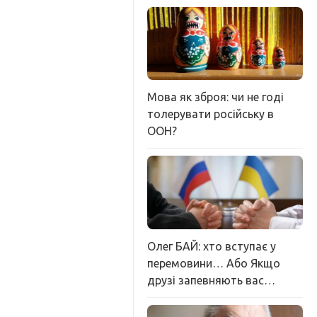
Мова як зброя: чи не годі
толерувати російську в
ООН?
Олег БАЙ: хто вступає у
перемовини… Або Якщо
друзі запевняють вас…