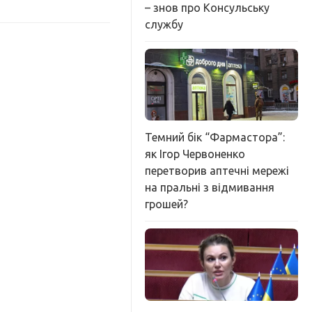
– знов про Консульську
службу
Темний бік “Фармастора”:
як Ігор Червоненко
перетворив аптечні мережі
на пральні з відмивання
грошей?