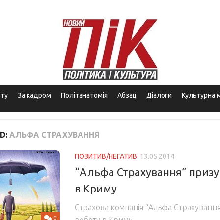
іту
За кадром
Політанатомія
Абзац
Діалоги
Культурна 
D:
АЛЬФА СТРАХУВАННЯ
ПОЗИТИВ/НЕГАТИВ
13.05.2014
“Альфа Страхування” приз
в Криму
Страхова компанія “Альфа Страхуванн
0
роботу в Криму