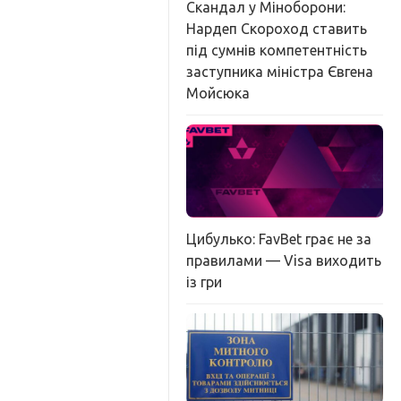
Скандал у Міноборони:
Нардеп Скороход ставить
під сумнів компетентність
заступника міністра Євгена
Мойсюка
Цибулько: FavBet грає не за
правилами — Visa виходить
із гри