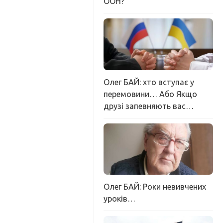
ООН?
Олег БАЙ: хто вступає у
перемовини… Або Якщо
друзі запевняють вас…
Олег БАЙ: Роки невивчених
уроків…