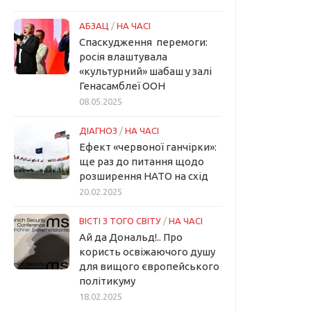
АБЗАЦ
/
НА ЧАСІ
Спаскудження перемоги:
росія влаштувала
«культурний» шабаш у залі
Генасамблеї ООН
08.05.2025
ДІАГНОЗ
/
НА ЧАСІ
Ефект «червоної ганчірки»:
ще раз до питання щодо
розширення НАТО на схід
20.02.2025
ВІСТІ З ТОГО СВІТУ
/
НА ЧАСІ
Ай да Дональд!.. Про
користь освіжаючого душу
для вищого європейського
політикуму
18.02.2025