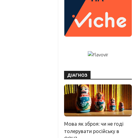
ДІАГНОЗ
Мова як зброя: чи не годі
толерувати російську в