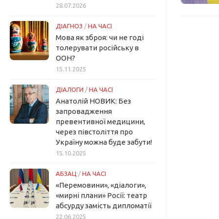
28.07.2026
ДІАГНОЗ
/
НА ЧАСІ
Мова як зброя: чи не годі
толерувати російську в
ООН?
15.11.2025
ДІАЛОГИ
/
НА ЧАСІ
Анатолій НОВИК: Без
запровадження
превентивної медицини,
через півстоліття про
Україну можна буде забути!
15.10.2025
АБЗАЦ
/
НА ЧАСІ
«Перемовини», «діалоги»,
«мирні плани» Росії: театр
абсурду замість дипломатії
22.06.2025