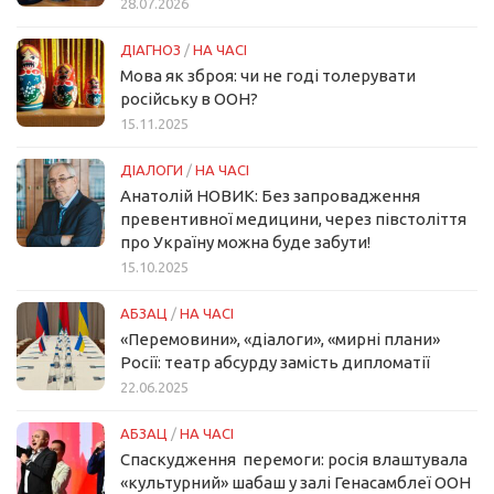
28.07.2026
ДІАГНОЗ
/
НА ЧАСІ
Мова як зброя: чи не годі толерувати
російську в ООН?
15.11.2025
ДІАЛОГИ
/
НА ЧАСІ
Анатолій НОВИК: Без запровадження
превентивної медицини, через півстоліття
про Україну можна буде забути!
15.10.2025
АБЗАЦ
/
НА ЧАСІ
«Перемовини», «діалоги», «мирні плани»
Росії: театр абсурду замість дипломатії
22.06.2025
АБЗАЦ
/
НА ЧАСІ
Спаскудження перемоги: росія влаштувала
«культурний» шабаш у залі Генасамблеї ООН