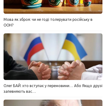
Мова як зброя: чи не годі толерувати російську в
ООН?
Олег БАЙ: хто вступає у перемовини… Або Якщо друзі
запевняють вас…