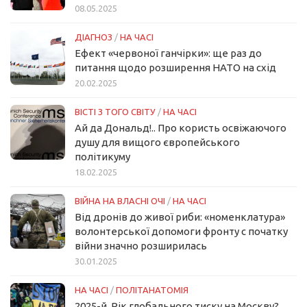
08.05.2025
ДІАГНОЗ
/
НА ЧАСІ
Ефект «червоної ганчірки»: ще раз до
питання щодо розширення НАТО на схід
20.02.2025
ВІСТІ З ТОГО СВІТУ
/
НА ЧАСІ
Ай да Дональд!.. Про користь освіжаючого
душу для вищого європейського
політикуму
18.02.2025
ВІЙНА НА ВЛАСНІ ОЧІ
/
НА ЧАСІ
Від дронів до живої риби: «номенклатура»
волонтерської допомоги фронту с початку
війни значно розширилась
30.01.2025
НА ЧАСІ
/
ПОЛІТАНАТОМІЯ
2025-й. Рік глобального тиску на Москву?