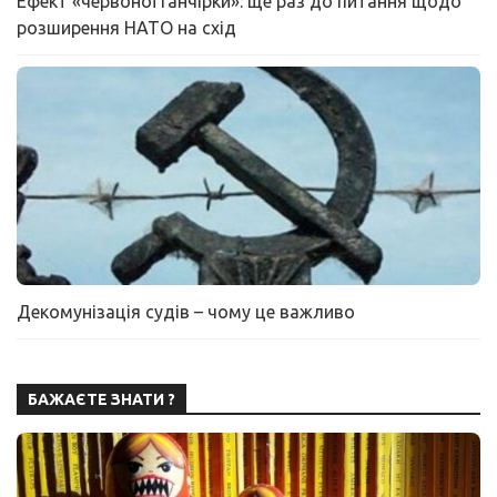
Ефект «червоної ганчірки»: ще раз до питання щодо
розширення НАТО на схід
Декомунізація судів – чому це важливо
БАЖАЄТЕ ЗНАТИ ?