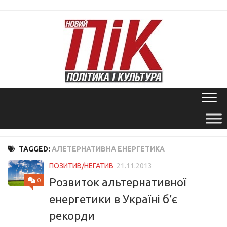
Skip
to
content
TAGGED:
АЛЕТЕРНАТИВНА ЕНЕРГЕТИКА
ПОЗИТИВ/НЕГАТИВ
21.11.2013
Розвиток альтернативної
0
енергетики в Україні б’є
рекорди