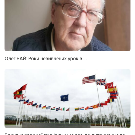
Олег БАЙ: Роки невивчених уроків…