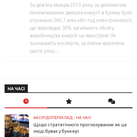
За дев’ять місяців 2013 року за допомогою
поновлюваних джерел енергії в Криму було
отримано 285,7 млн кВт-год електроенергії,
що відповідає 30% загального обсягу
виробництва енергії на півострові. Як
зазначають експерти, за січень-вересень
цього року...
НА ЧАСІ
АБСУРДОПЕРЕКЛАД
/
НА ЧАСІ
Щодо стратегічного прогнозування: як це
іноді буває у бункері