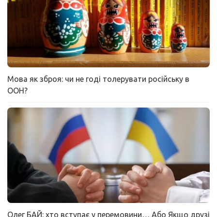
Мова як зброя: чи не годі толерувати російську в
ООН?
Олег БАЙ: хто вступає у перемовини… Або Якщо друзі