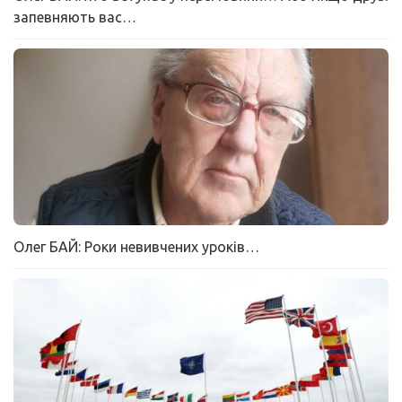
запевняють вас…
Олег БАЙ: Роки невивчених уроків…