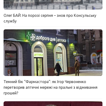
Олег БАЙ: На порозі серпня – знов про Консульську
службу
Темний бік “Фармастора”: як Ігор Червоненко
перетворив аптечні мережі на пральні з відмивання
грошей?