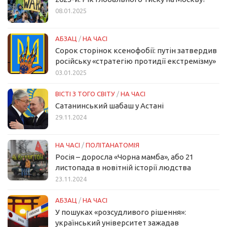
08.01.2025
АБЗАЦ
/
НА ЧАСІ
Сорок сторінок ксенофобії: путін затвердив
російську «стратегію протидії екстремізму»
03.01.2025
ВІСТІ З ТОГО СВІТУ
/
НА ЧАСІ
Сатанинський шабаш у Астані
29.11.2024
НА ЧАСІ
/
ПОЛІТАНАТОМІЯ
Росія – доросла «Чорна мамба», або 21
листопада в новітній історії людства
23.11.2024
АБЗАЦ
/
НА ЧАСІ
У пошуках «розсудливого рішення»:
український університет зажадав