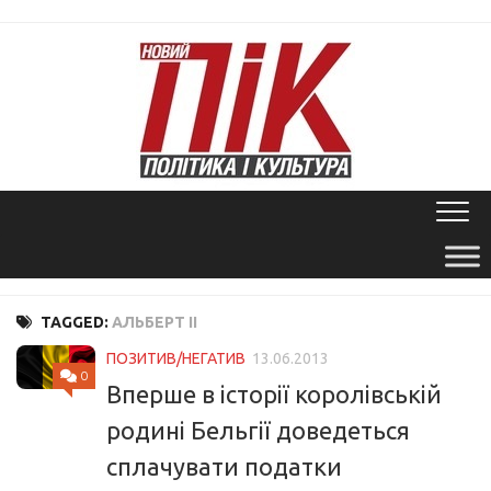
Skip
to
content
TAGGED:
АЛЬБЕРТ II
ПОЗИТИВ/НЕГАТИВ
13.06.2013
0
Вперше в історії королівській
родині Бельгії доведеться
сплачувати податки