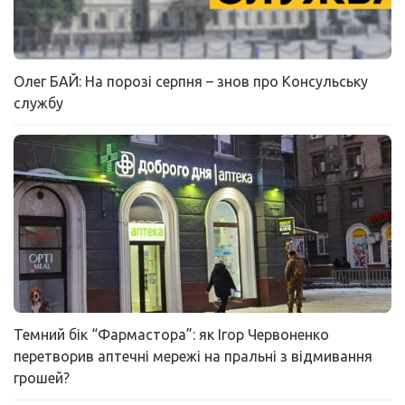
Олег БАЙ: На порозі серпня – знов про Консульську
службу
Темний бік “Фармастора”: як Ігор Червоненко
перетворив аптечні мережі на пральні з відмивання
грошей?