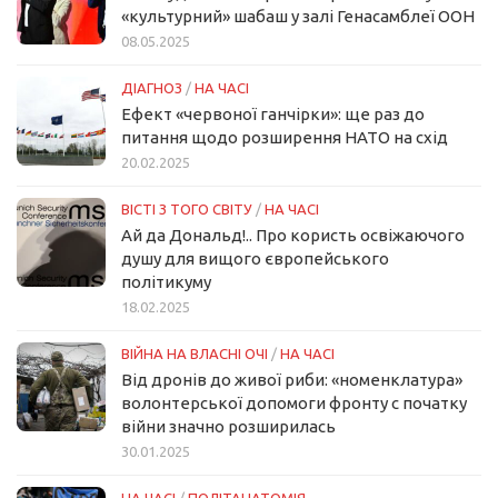
«культурний» шабаш у залі Генасамблеї ООН
08.05.2025
ДІАГНОЗ
/
НА ЧАСІ
Ефект «червоної ганчірки»: ще раз до
питання щодо розширення НАТО на схід
20.02.2025
ВІСТІ З ТОГО СВІТУ
/
НА ЧАСІ
Ай да Дональд!.. Про користь освіжаючого
душу для вищого європейського
політикуму
18.02.2025
ВІЙНА НА ВЛАСНІ ОЧІ
/
НА ЧАСІ
Від дронів до живої риби: «номенклатура»
волонтерської допомоги фронту с початку
війни значно розширилась
30.01.2025