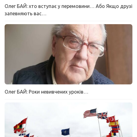
Олег БАЙ: хто вступає у перемовини… Або Якщо друзі
запевняють вас…
Олег БАЙ: Роки невивчених уроків…