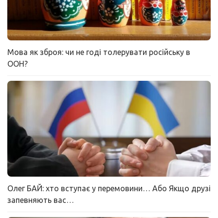
Мова як зброя: чи не годі толерувати російську в
ООН?
Олег БАЙ: хто вступає у перемовини… Або Якщо друзі
запевняють вас…