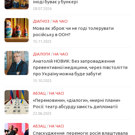
іноді буває у бункері
28.07.2026
ДІАГНОЗ
/
НА ЧАСІ
Мова як зброя: чи не годі толерувати
російську в ООН?
15.11.2025
ДІАЛОГИ
/
НА ЧАСІ
Анатолій НОВИК: Без запровадження
превентивної медицини, через півстоліття
про Україну можна буде забути!
15.10.2025
АБЗАЦ
/
НА ЧАСІ
«Перемовини», «діалоги», «мирні плани»
Росії: театр абсурду замість дипломатії
22.06.2025
АБЗАЦ
/
НА ЧАСІ
Спаскудження перемоги: росія влаштувала