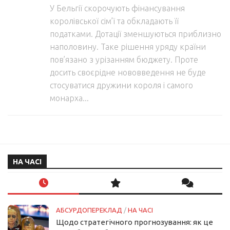
У Бельгії скорочують фінансування
королівської сім’ї та обкладають її
податками. Дотації зменшуються приблизно
наполовину. Таке рішення уряду країни
пов’язано з урізанням бюджету. Проте
досить своєрідне нововведення не буде
стосуватися дружини короля і самого
монарха...
НА ЧАСІ
АБСУРДОПЕРЕКЛАД
/
НА ЧАСІ
Щодо стратегічного прогнозування: як це