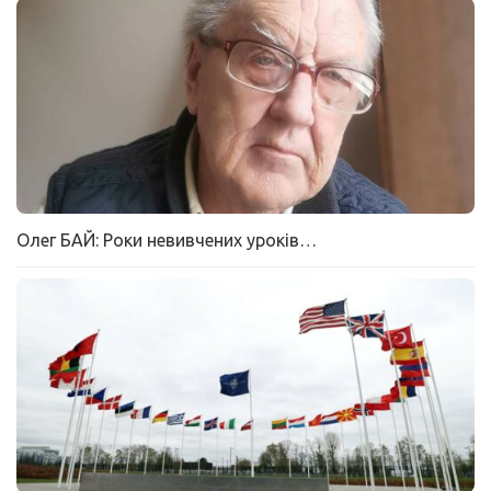
Олег БАЙ: Роки невивчених уроків…