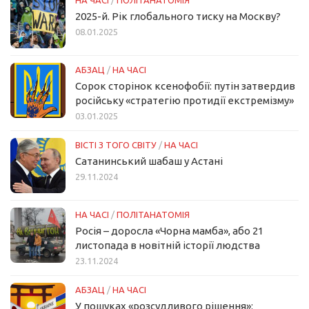
НА ЧАСІ
/
ПОЛІТАНАТОМІЯ
2025-й. Рік глобального тиску на Москву?
08.01.2025
АБЗАЦ
/
НА ЧАСІ
Сорок сторінок ксенофобії: путін затвердив
російську «стратегію протидії екстремізму»
03.01.2025
ВІСТІ З ТОГО СВІТУ
/
НА ЧАСІ
Сатанинський шабаш у Астані
29.11.2024
НА ЧАСІ
/
ПОЛІТАНАТОМІЯ
Росія – доросла «Чорна мамба», або 21
листопада в новітній історії людства
23.11.2024
АБЗАЦ
/
НА ЧАСІ
У пошуках «розсудливого рішення»: