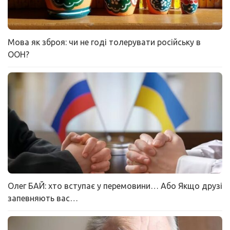
Мова як зброя: чи не годі толерувати російську в
ООН?
Олег БАЙ: хто вступає у перемовини… Або Якщо друзі
запевняють вас…