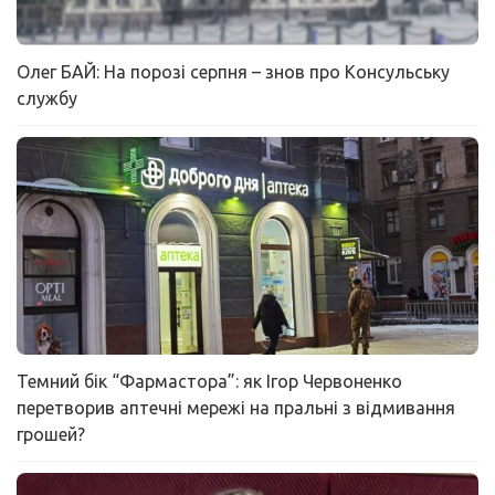
Олег БАЙ: На порозі серпня – знов про Консульську
службу
Темний бік “Фармастора”: як Ігор Червоненко
перетворив аптечні мережі на пральні з відмивання
грошей?