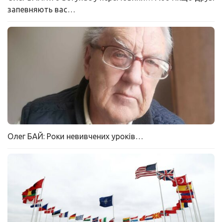
запевняють вас…
Олег БАЙ: Роки невивчених уроків…