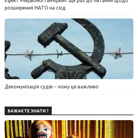
Ефект «червоної ганчірки»: ще раз до питання щодо
розширення НАТО на схід
Декомунізація судів – чому це важливо
БАЖАЄТЕ ЗНАТИ ?