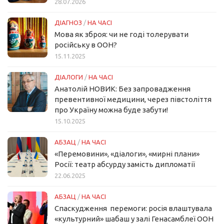
28.07.2026
ДІАГНОЗ
/
НА ЧАСІ
Мова як зброя: чи не годі толерувати
російську в ООН?
15.11.2025
ДІАЛОГИ
/
НА ЧАСІ
Анатолій НОВИК: Без запровадження
превентивної медицини, через півстоліття
про Україну можна буде забути!
15.10.2025
АБЗАЦ
/
НА ЧАСІ
«Перемовини», «діалоги», «мирні плани»
Росії: театр абсурду замість дипломатії
22.06.2025
АБЗАЦ
/
НА ЧАСІ
Спаскудження перемоги: росія влаштувала
«культурний» шабаш у залі Генасамблеї ООН