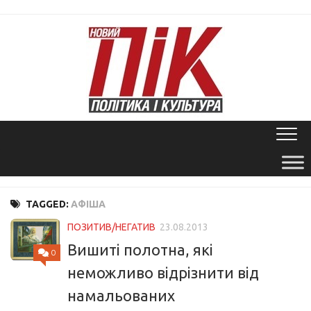
Skip
to
content
TAGGED:
АФІША
ПОЗИТИВ/НЕГАТИВ
23.08.2013
Вишиті полотна, які
0
неможливо відрізнити від
намальованих