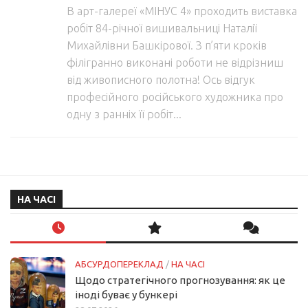
В арт-галереї «МІНУС 4» проходить виставка
робіт 84-річної вишивальниці Наталії
Михайлівни Башкірової. З п’яти кроків
філігранно виконані роботи не відрізниш
від живописного полотна! Ось відгук
професійного російського художника про
одну з ранніх її робіт...
НА ЧАСІ
АБСУРДОПЕРЕКЛАД
/
НА ЧАСІ
Щодо стратегічного прогнозування: як це
іноді буває у бункері