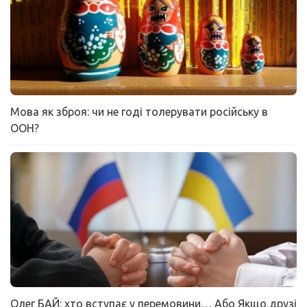
Мова як зброя: чи не годі толерувати російську в
ООН?
Олег БАЙ: хто вступає у перемовини… Або Якщо друзі