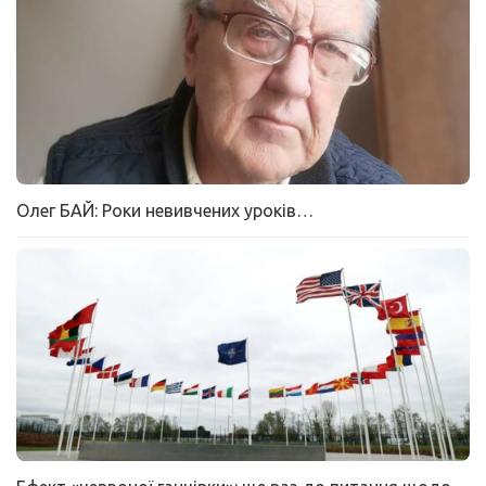
Олег БАЙ: Роки невивчених уроків…