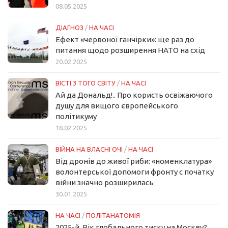
08.05.2025
ДІАГНОЗ
/
НА ЧАСІ
Ефект «червоної ганчірки»: ще раз до
питання щодо розширення НАТО на схід
20.02.2025
ВІСТІ З ТОГО СВІТУ
/
НА ЧАСІ
Ай да Дональд!.. Про користь освіжаючого
душу для вищого європейського
політикуму
18.02.2025
ВІЙНА НА ВЛАСНІ ОЧІ
/
НА ЧАСІ
Від дронів до живої риби: «номенклатура»
волонтерської допомоги фронту с початку
війни значно розширилась
30.01.2025
НА ЧАСІ
/
ПОЛІТАНАТОМІЯ
2025-й. Рік глобального тиску на Москву?