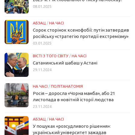
08.01.2025
АБЗАЦ
/
НА ЧАСІ
Сорок сторінок ксенофобії: путін затвердив
російську «стратегію протидії екстремізму»
03.01.2025
ВІСТІ З ТОГО СВІТУ
/
НА ЧАСІ
Сатанинський шабаш у Астані
29.11.2024
НА ЧАСІ
/
ПОЛІТАНАТОМІЯ
Росія – доросла «Чорна мамба», або 21
листопада в новітній історії людства
23.11.2024
АБЗАЦ
/
НА ЧАСІ
У пошуках «розсудливого рішення»:
український університет зажадав