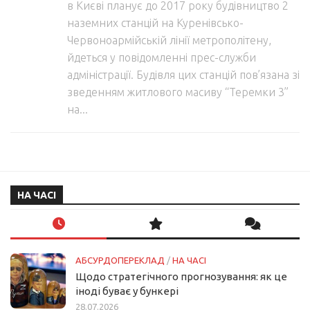
в Києві планує до 2017 року будівництво 2
наземних станцій на Куренівсько-
Червоноармійській лінії метрополітену,
йдеться у повідомленні прес-служби
адміністрації. Будівля цих станцій пов’язана зі
зведенням житлового масиву “Теремки 3”
на...
НА ЧАСІ
АБСУРДОПЕРЕКЛАД
/
НА ЧАСІ
Щодо стратегічного прогнозування: як це
іноді буває у бункері
28.07.2026