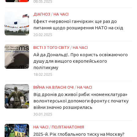
08.05.2025
ДІАГНОЗ
/
НА ЧАСІ
Ефект «червоної ганчірки»: ще раз до
питання щодо розширення НАТО на схід
20.02.2025
ВІСТІ З ТОГО СВІТУ
/
НА ЧАСІ
Ай да Дональд!.. Про користь освіжаючого
душу для вищого європейського
політикуму
18.02.2025
ВІЙНА НА ВЛАСНІ ОЧІ
/
НА ЧАСІ
Від дронів до живої риби: «номенклатура»
волонтерської допомоги фронту с початку
війни значно розширилась
30.01.2025
НА ЧАСІ
/
ПОЛІТАНАТОМІЯ
2025-й. Рік глобального тиску на Москву?