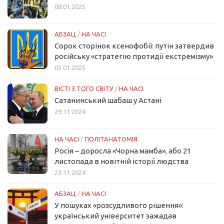
08.01.2025
АБЗАЦ
/
НА ЧАСІ
Сорок сторінок ксенофобії: путін затвердив
російську «стратегію протидії екстремізму»
03.01.2025
ВІСТІ З ТОГО СВІТУ
/
НА ЧАСІ
Сатанинський шабаш у Астані
29.11.2024
НА ЧАСІ
/
ПОЛІТАНАТОМІЯ
Росія – доросла «Чорна мамба», або 21
листопада в новітній історії людства
23.11.2024
АБЗАЦ
/
НА ЧАСІ
У пошуках «розсудливого рішення»:
український університет зажадав