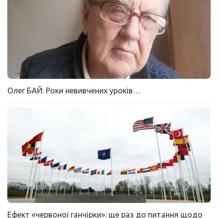
Олег БАЙ: Роки невивчених уроків…
Ефект «червоної ганчірки»: ще раз до питання щодо