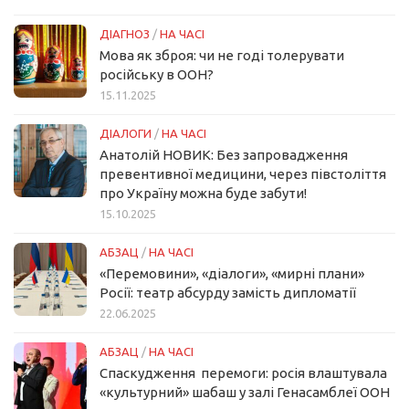
ДІАГНОЗ
/
НА ЧАСІ
Мова як зброя: чи не годі толерувати
російську в ООН?
15.11.2025
ДІАЛОГИ
/
НА ЧАСІ
Анатолій НОВИК: Без запровадження
превентивної медицини, через півстоліття
про Україну можна буде забути!
15.10.2025
АБЗАЦ
/
НА ЧАСІ
«Перемовини», «діалоги», «мирні плани»
Росії: театр абсурду замість дипломатії
22.06.2025
АБЗАЦ
/
НА ЧАСІ
Спаскудження перемоги: росія влаштувала
«культурний» шабаш у залі Генасамблеї ООН