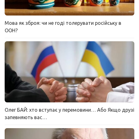
Мова як зброя: чи не годі толерувати російську в
ООН?
Олег БАЙ: хто вступає у перемовини… Або Якщо друзі
запевняють вас…