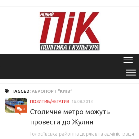
Skip
to
content
TAGGED:
АЕРОПОРТ “КИЇВ”
ПОЗИТИВ/НЕГАТИВ
16.08.2013
0
Столичне метро можуть
провести до Жулян
Голосіївська районна державна адміністрація