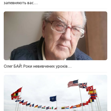
запевняють вас…
Олег БАЙ: Роки невивчених уроків…