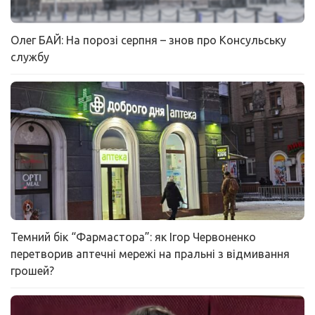
Олег БАЙ: На порозі серпня – знов про Консульську
службу
Темний бік “Фармастора”: як Ігор Червоненко
перетворив аптечні мережі на пральні з відмивання
грошей?