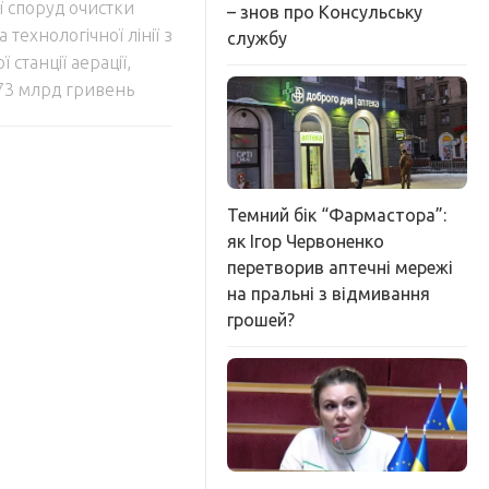
ї споруд очистки
– знов про Консульську
 технологічної лінії з
службу
 станції аерації,
473 млрд гривень
Темний бік “Фармастора”:
як Ігор Червоненко
перетворив аптечні мережі
на пральні з відмивання
грошей?