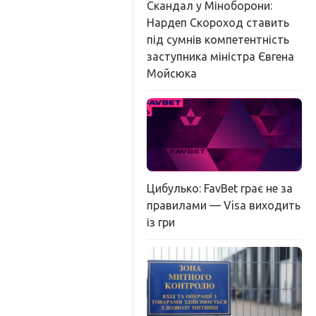
Скандал у Міноборони:
Нардеп Скороход ставить
під сумнів компетентність
заступника міністра Євгена
Мойсюка
Цибулько: FavBet грає не за
правилами — Visa виходить
із гри