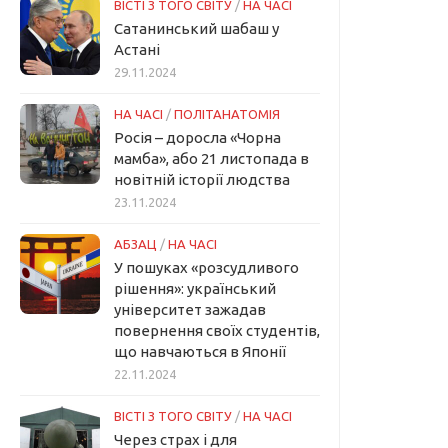
ВІСТІ З ТОГО СВІТУ
/
НА ЧАСІ
Сатанинський шабаш у
Астані
29.11.2024
НА ЧАСІ
/
ПОЛІТАНАТОМІЯ
Росія – доросла «Чорна
мамба», або 21 листопада в
новітній історії людства
23.11.2024
АБЗАЦ
/
НА ЧАСІ
У пошуках «розсудливого
рішення»: український
університет зажадав
повернення своїх студентів,
що навчаються в Японії
22.11.2024
ВІСТІ З ТОГО СВІТУ
/
НА ЧАСІ
Через страх і для