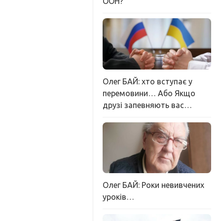
ООН?
Олег БАЙ: хто вступає у
перемовини… Або Якщо
друзі запевняють вас…
Олег БАЙ: Роки невивчених
уроків…