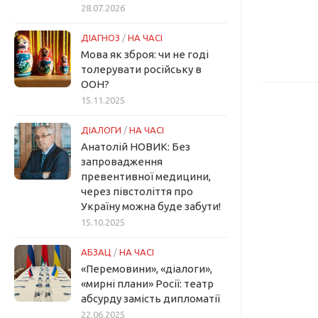
28.07.2026
ДІАГНОЗ
/
НА ЧАСІ
Мова як зброя: чи не годі
толерувати російську в
ООН?
15.11.2025
ДІАЛОГИ
/
НА ЧАСІ
Анатолій НОВИК: Без
запровадження
превентивної медицини,
через півстоліття про
Україну можна буде забути!
15.10.2025
АБЗАЦ
/
НА ЧАСІ
«Перемовини», «діалоги»,
«мирні плани» Росії: театр
абсурду замість дипломатії
22.06.2025