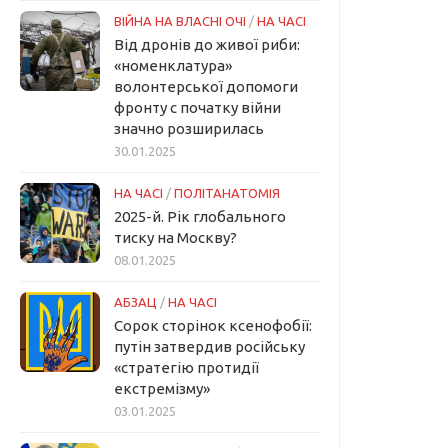
ВІЙНА НА ВЛАСНІ ОЧІ
/
НА ЧАСІ
Від дронів до живої риби:
«номенклатура»
волонтерської допомоги
фронту с початку війни
значно розширилась
30.01.2025
НА ЧАСІ
/
ПОЛІТАНАТОМІЯ
2025-й. Рік глобального
тиску на Москву?
08.01.2025
АБЗАЦ
/
НА ЧАСІ
Сорок сторінок ксенофобії:
путін затвердив російську
«стратегію протидії
екстремізму»
03.01.2025