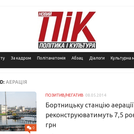
іту
За кадром
Політанатомія
Абзац
Діалоги
Культурна 
D:
АЕРАЦІЯ
ПОЗИТИВ/НЕГАТИВ
08.05.2014
Бортницьку станцію аерації
реконструюватимуть 7,5 рок
грн
0