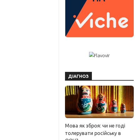
ДІАГНОЗ
Мова як зброя: чи не годі
толерувати російську в