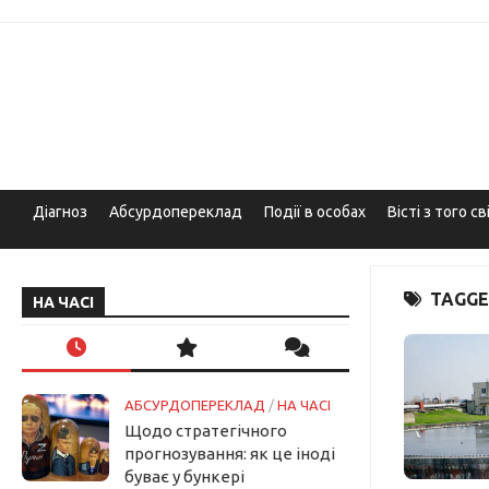
Skip
to
content
Діагноз
Абсурдопереклад
Події в особах
Вісті з того св
TAGGE
НА ЧАСІ
АБСУРДОПЕРЕКЛАД
/
НА ЧАСІ
Щодо стратегічного
прогнозування: як це іноді
буває у бункері