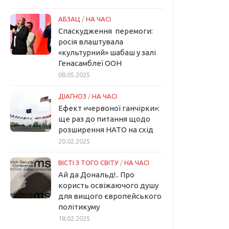
АБЗАЦ
/
НА ЧАСІ
Спаскудження перемоги:
росія влаштувала
«культурний» шабаш у залі
Генасамблеї ООН
08.05.2025
ДІАГНОЗ
/
НА ЧАСІ
Ефект «червоної ганчірки»:
ще раз до питання щодо
розширення НАТО на схід
20.02.2025
ВІСТІ З ТОГО СВІТУ
/
НА ЧАСІ
Ай да Дональд!.. Про
користь освіжаючого душу
для вищого європейського
політикуму
18.02.2025