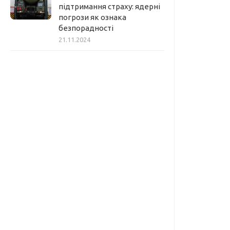
підтримання страху: ядерні
погрози як ознака
безпорадності
21.11.2024