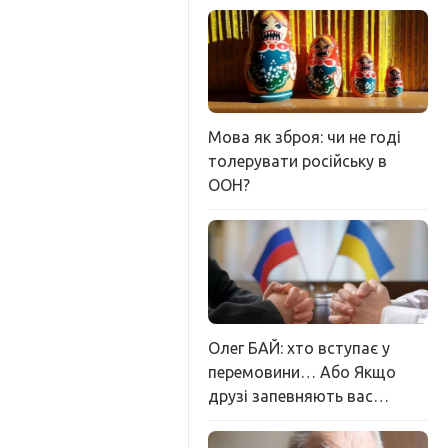
Мова як зброя: чи не годі
толерувати російську в
ООН?
Олег БАЙ: хто вступає у
перемовини… Або Якщо
друзі запевняють вас…