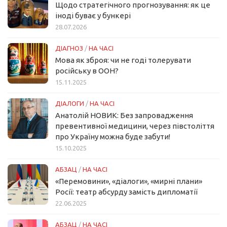
Щодо стратегічного прогнозування: як це
іноді буває у бункері
28.07.2026
ДІАГНОЗ
/
НА ЧАСІ
Мова як зброя: чи не годі толерувати
російську в ООН?
15.11.2025
ДІАЛОГИ
/
НА ЧАСІ
Анатолій НОВИК: Без запровадження
превентивної медицини, через півстоліття
про Україну можна буде забути!
15.10.2025
АБЗАЦ
/
НА ЧАСІ
«Перемовини», «діалоги», «мирні плани»
Росії: театр абсурду замість дипломатії
22.06.2025
АБЗАЦ
/
НА ЧАСІ