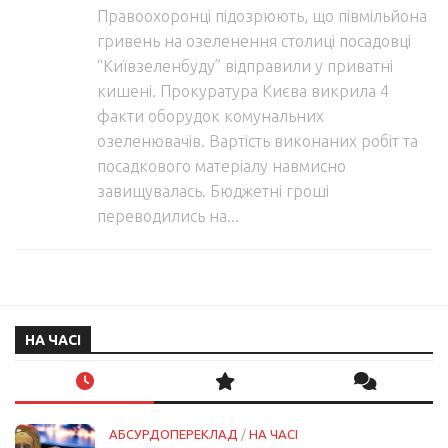
Правоохоронці підозрюють, що півмільйона
гривень на озеленення столиці посадовці
“Київзеленбуду” відправили у приватні
кишені. Прокуратура Києва викрила 4
факти оборудок комунальних
озеленювачів. Вартість виконаних робіт та
посадкового матеріалу навмисно
завищувалась. Бюджетні гроші
переводились на...
НА ЧАСІ
АБСУРДОПЕРЕКЛАД
/
НА ЧАСІ