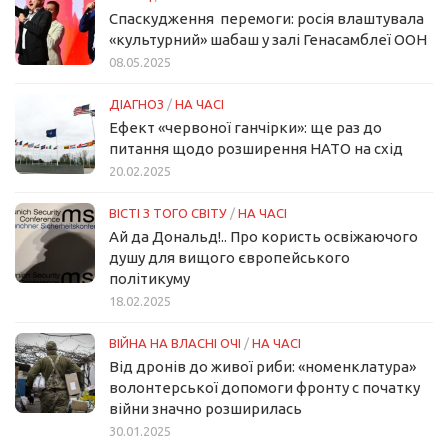
Спаскудження перемоги: росія влаштувала
«культурний» шабаш у залі Генасамблеї ООН
08.05.2025
ДІАГНОЗ
/
НА ЧАСІ
Ефект «червоної ганчірки»: ще раз до
питання щодо розширення НАТО на схід
20.02.2025
ВІСТІ З ТОГО СВІТУ
/
НА ЧАСІ
Ай да Дональд!.. Про користь освіжаючого
душу для вищого європейського
політикуму
18.02.2025
ВІЙНА НА ВЛАСНІ ОЧІ
/
НА ЧАСІ
Від дронів до живої риби: «номенклатура»
волонтерської допомоги фронту с початку
війни значно розширилась
30.01.2025