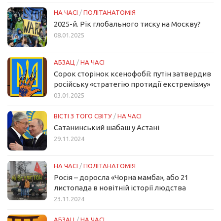
НА ЧАСІ
/
ПОЛІТАНАТОМІЯ
2025-й. Рік глобального тиску на Москву?
08.01.2025
АБЗАЦ
/
НА ЧАСІ
Сорок сторінок ксенофобії: путін затвердив
російську «стратегію протидії екстремізму»
03.01.2025
ВІСТІ З ТОГО СВІТУ
/
НА ЧАСІ
Сатанинський шабаш у Астані
29.11.2024
НА ЧАСІ
/
ПОЛІТАНАТОМІЯ
Росія – доросла «Чорна мамба», або 21
листопада в новітній історії людства
23.11.2024
АБЗАЦ
/
НА ЧАСІ