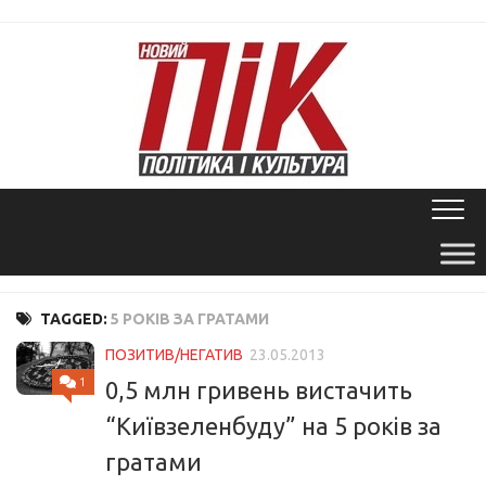
Skip
to
content
TAGGED:
5 РОКІВ ЗА ГРАТАМИ
ПОЗИТИВ/НЕГАТИВ
23.05.2013
1
0,5 млн гривень вистачить
“Київзеленбуду” на 5 років за
гратами