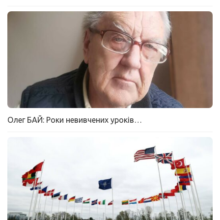
Олег БАЙ: Роки невивчених уроків…