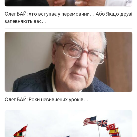
Олег БАЙ: хто вступає у перемовини… Або Якщо друзі
запевняють вас…
Олег БАЙ: Роки невивчених уроків…