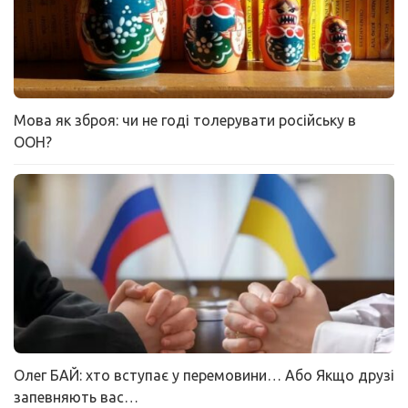
Мова як зброя: чи не годі толерувати російську в
ООН?
Олег БАЙ: хто вступає у перемовини… Або Якщо друзі
запевняють вас…