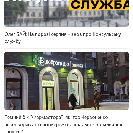
Олег БАЙ: На порозі серпня – знов про Консульську
службу
Темний бік “Фармастора”: як Ігор Червоненко
перетворив аптечні мережі на пральні з відмивання
грошей?