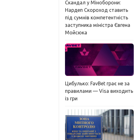
Скандал у Міноборони:
Нардеп Скороход ставить
під сумнів компетентність
заступника міністра Євгена
Мойсюка
Цибулько: FavBet грає не за
правилами — Visa виходить
із гри