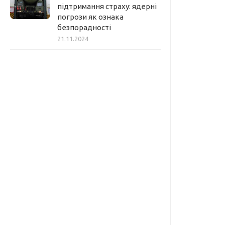
підтримання страху: ядерні
погрози як ознака
безпорадності
21.11.2024