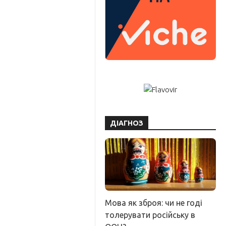
ДІАГНОЗ
Мова як зброя: чи не годі
толерувати російську в