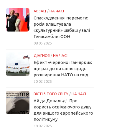
АБЗАЦ
/
НА ЧАСІ
Спаскудження перемоги:
росія влаштувала
«культурний» шабаш у залі
Генасамблеї ООН
08.05.2025
ДІАГНОЗ
/
НА ЧАСІ
Ефект «червоної ганчірки»:
ще раз до питання щодо
розширення НАТО на схід
20.02.2025
ВІСТІ З ТОГО СВІТУ
/
НА ЧАСІ
Ай да Дональд!.. Про
користь освіжаючого душу
для вищого європейського
політикуму
18.02.2025