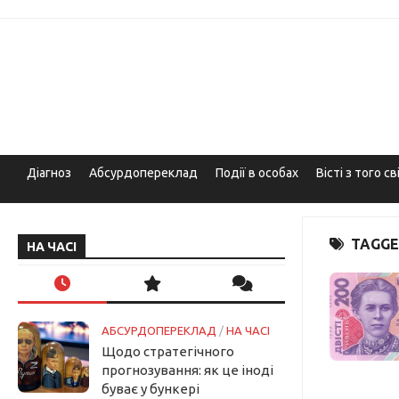
Skip
to
content
Діагноз
Абсурдопереклад
Події в особах
Вісті з того св
TAGGE
НА ЧАСІ
АБСУРДОПЕРЕКЛАД
/
НА ЧАСІ
Щодо стратегічного
прогнозування: як це іноді
буває у бункері