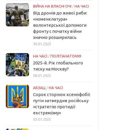
ВІЙНА НА ВЛАСНІ ОЧІ
/
НА ЧАСІ
Від дронів до живої риби:
«номенклатура»
волонтерської допомоги
фронту с початку війни
значно розширилась
30.01.2025
НА ЧАСІ
/
ПОЛІТАНАТОМІЯ
2025-й. Рік глобального
тиску на Москву?
08.01.2025
АБЗАЦ
/
НА ЧАСІ
Сорок сторінок ксенофобії:
путін затвердив російську
«стратегію протидії
екстремізму»
03.01.2025