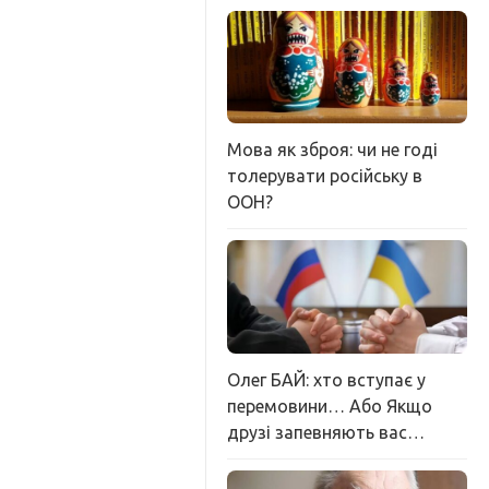
Мова як зброя: чи не годі
толерувати російську в
ООН?
Олег БАЙ: хто вступає у
перемовини… Або Якщо
друзі запевняють вас…