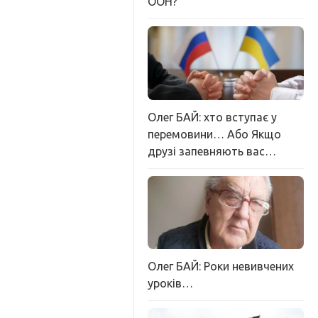
ООН?
Олег БАЙ: хто вступає у
перемовини… Або Якщо
друзі запевняють вас…
Олег БАЙ: Роки невивчених
уроків…