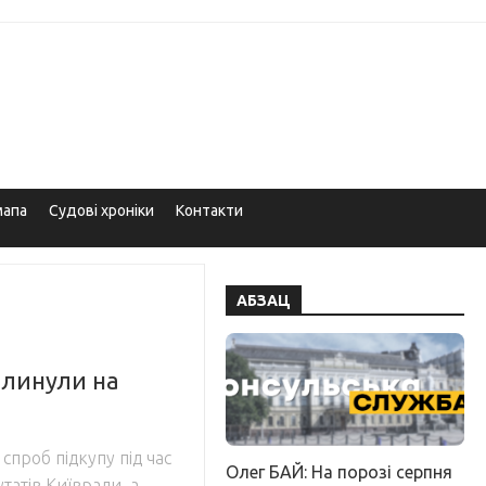
мапа
Судові хроніки
Контакти
АБЗАЦ
вплинули на
спроб підкупу під час
Олег БАЙ: На порозі серпня
татів Київради, а