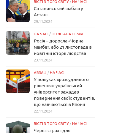
ВІСТІ З ТОГО СВІТУ
/
НА ЧАСІ
Сатанинський шабаш у
Астані
29.11.2024
НА ЧАСІ
/
ПОЛІТАНАТОМІЯ
Росія – доросла «Чорна
мамба», або 21 листопада в
новітній історії людства
23.11.2024
АБЗАЦ
/
НА ЧАСІ
У пошуках «розсудливого
рішення»: український
університет зажадав
повернення своїх студентів,
що навчаються в Японії
22.11.2024
ВІСТІ З ТОГО СВІТУ
/
НА ЧАСІ
Через страх і для