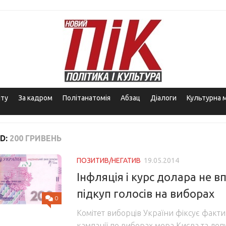
іту
За кадром
Політанатомія
Абзац
Діалоги
Культурна 
D:
200 ГРИВЕНЬ
ПОЗИТИВ/НЕГАТИВ
19.05.2014
Інфляція і курс долара не 
підкуп голосів на виборах
0
Комітет виборців України фіксує факти 
кампанії по виборах мера Києва та депу