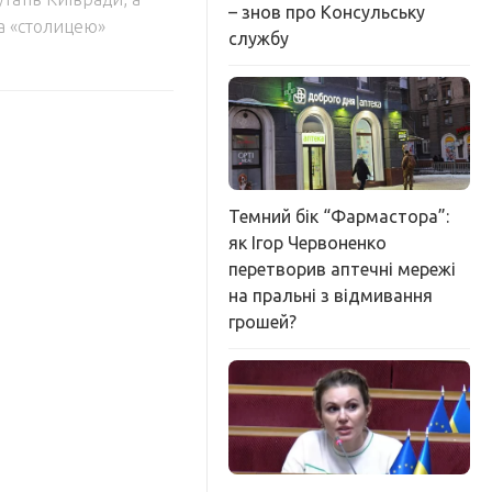
– знов про Консульську
а «столицею»
службу
Темний бік “Фармастора”:
як Ігор Червоненко
перетворив аптечні мережі
на пральні з відмивання
грошей?