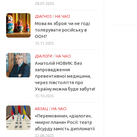
28.07.2026
ДІАГНОЗ
/
НА ЧАСІ
Мова як зброя: чи не годі
толерувати російську в
ООН?
15.11.2025
ДІАЛОГИ
/
НА ЧАСІ
Анатолій НОВИК: Без
запровадження
превентивної медицини,
через півстоліття про
Україну можна буде забути!
15.10.2025
АБЗАЦ
/
НА ЧАСІ
«Перемовини», «діалоги»,
«мирні плани» Росії: театр
абсурду замість дипломатії
22.06.2025