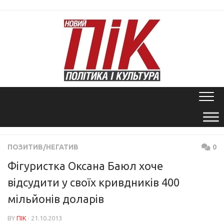
Skip
to
content
ПОЗИТИВ/НЕГАТИВ
0
Фігуристка Оксана Баюл хоче
відсудити у своїх кривдників 400
мільйонів доларів
BY
ПІК
· 21.10.2013