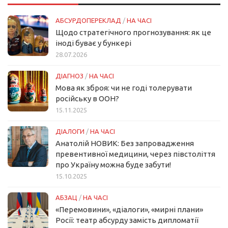
АБСУРДОПЕРЕКЛАД
/
НА ЧАСІ
Щодо стратегічного прогнозування: як це
іноді буває у бункері
28.07.2026
ДІАГНОЗ
/
НА ЧАСІ
Мова як зброя: чи не годі толерувати
російську в ООН?
15.11.2025
ДІАЛОГИ
/
НА ЧАСІ
Анатолій НОВИК: Без запровадження
превентивної медицини, через півстоліття
про Україну можна буде забути!
15.10.2025
АБЗАЦ
/
НА ЧАСІ
«Перемовини», «діалоги», «мирні плани»
Росії: театр абсурду замість дипломатії