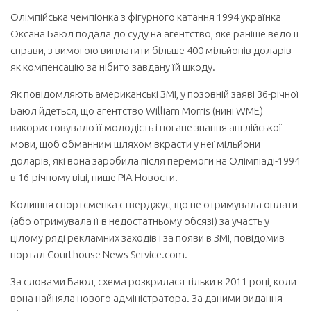
Олімпійська чемпіонка з фігурного катання 1994 українка
Оксана Баюл подала до суду на агентство, яке раніше вело її
справи, з вимогою виплатити більше 400 мільйонів доларів
як компенсацію за нібито завдану їй шкоду.
Як повідомляють американські ЗМІ, у позовній заяві 36-річної
Баюл йдеться, що агентство William Morris (нині WME)
використовувало її молодість і погане знання англійської
мови, щоб обманним шляхом вкрасти у неї мільйони
доларів, які вона заробила після перемоги на Олімпіаді-1994
в 16-річному віці, пише РІА Новости.
Колишня спортсменка стверджує, що не отримувала оплати
(або отримувала її в недостатньому обсязі) за участь у
цілому ряді рекламних заходів і за появи в ЗМІ, повідомив
портал Courthouse News Service.com.
За словами Баюл, схема розкрилася тільки в 2011 році, коли
вона найняла нового адміністратора. За даними видання