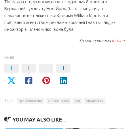
TheWrap.com, у своєму позові, поданому 8 жовтня в
Верховний суд штату Нью-Йорк, Баюл звинувачує в
шахрайстві не тільки співробітників William Morris, а й
пов’язані з агентством рекламні компанії і навіть Гільдію
кіноакторів, членом якої вона була.
За матеріалами
intv.ua
SHARE
Tags:
громадянство
Оксана Баюл
суд
фігуристка
YOU MAY ALSO LIKE...