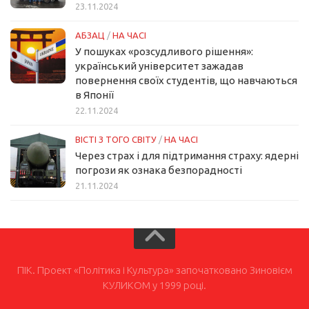
23.11.2024
АБЗАЦ
/
НА ЧАСІ
У пошуках «розсудливого рішення»:
український університет зажадав
повернення своїх студентів, що навчаються
в Японії
22.11.2024
ВІСТІ З ТОГО СВІТУ
/
НА ЧАСІ
Через страх і для підтримання страху: ядерні
погрози як ознака безпорадності
21.11.2024
ПІК. Проект «Політика і Культура» започатковано Зиновієм
КУЛИКОМ у 1999 році.