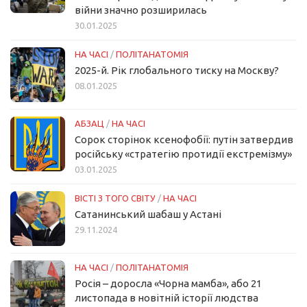
війни значно розширилась
30.01.2025
НА ЧАСІ
/
ПОЛІТАНАТОМІЯ
2025-й. Рік глобального тиску на Москву?
08.01.2025
АБЗАЦ
/
НА ЧАСІ
Сорок сторінок ксенофобії: путін затвердив
російську «стратегію протидії екстремізму»
03.01.2025
ВІСТІ З ТОГО СВІТУ
/
НА ЧАСІ
Сатанинський шабаш у Астані
29.11.2024
НА ЧАСІ
/
ПОЛІТАНАТОМІЯ
Росія – доросла «Чорна мамба», або 21
листопада в новітній історії людства