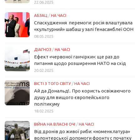
22.06.2025
АБЗАЦ
/
НА ЧАСІ
Спаскудження перемоги: росія влаштувала
«культурний» шабаш у залі Генасамблеї ООН
08.05.2025
ДІАГНОЗ
/
НА ЧАСІ
Ефект «червоної ганчірки»: ще раз до
питання щодо розширення НАТО на схід
20.02.2025
ВІСТІ З ТОГО СВІТУ
/
НА ЧАСІ
Ай да Дональд!.. Про користь освіжаючого
душу для вищого європейського
політикуму
18.02.2025
ВІЙНА НА ВЛАСНІ ОЧІ
/
НА ЧАСІ
Від дронів до живої риби: «номенклатура»
волонтерської допомоги фронту с початку