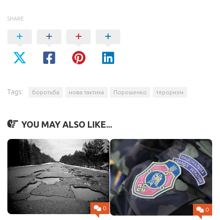
SHARE
Tags:
боротьба
нова тактика
Порошенко
тероризм
YOU MAY ALSO LIKE...
0
0