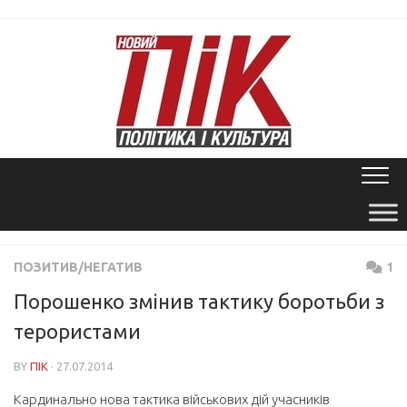
Skip
to
content
ПОЗИТИВ/НЕГАТИВ
1
Порошенко змінив тактику боротьби з
терористами
BY
ПІК
· 27.07.2014
Кардинально нова тактика військових дій учасників