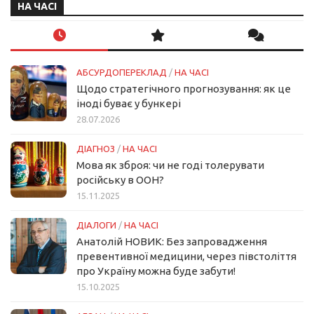
НА ЧАСІ
АБСУРДОПЕРЕКЛАД
/
НА ЧАСІ
Щодо стратегічного прогнозування: як це
іноді буває у бункері
28.07.2026
ДІАГНОЗ
/
НА ЧАСІ
Мова як зброя: чи не годі толерувати
російську в ООН?
15.11.2025
ДІАЛОГИ
/
НА ЧАСІ
Анатолій НОВИК: Без запровадження
превентивної медицини, через півстоліття
про Україну можна буде забути!
15.10.2025