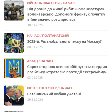
ВІЙНА НА ВЛАСНІ ОЧІ
/
НА ЧАСІ
Від дронів до живої риби: «номенклатура»
волонтерської допомоги фронту с початку
війни значно розширилась
30.01.2025
НА ЧАСІ
/
ПОЛІТАНАТОМІЯ
2025-й. Рік глобального тиску на Москву?
08.01.2025
АБЗАЦ
/
НА ЧАСІ
Сорок сторінок ксенофобії: путін затвердив
російську «стратегію протидії екстремізму»
03.01.2025
ВІСТІ З ТОГО СВІТУ
/
НА ЧАСІ
Сатанинський шабаш у Астані
29.11.2024