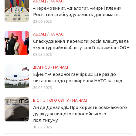
АБЗАЦ
/
НА ЧАСІ
«Перемовини», «діалоги», «мирні плани»
Росії: театр абсурду замість дипломатії
22.06.2025
АБЗАЦ
/
НА ЧАСІ
Спаскудження перемоги: росія влаштувала
«культурний» шабаш у залі Генасамблеї ООН
08.05.2025
ДІАГНОЗ
/
НА ЧАСІ
Ефект «червоної ганчірки»: ще раз до
питання щодо розширення НАТО на схід
20.02.2025
ВІСТІ З ТОГО СВІТУ
/
НА ЧАСІ
Ай да Дональд!.. Про користь освіжаючого
душу для вищого європейського
політикуму
18.02.2025