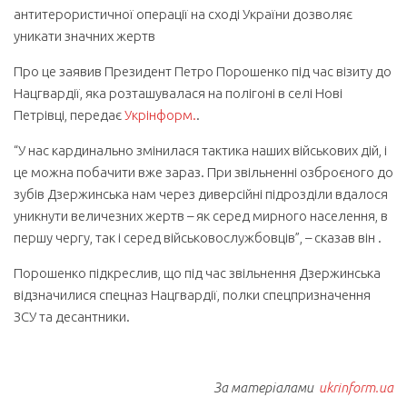
антитерористичної операції на сході України дозволяє
уникати значних жертв
Про це заявив Президент Петро Порошенко під час візиту до
Нацгвардії, яка розташувалася на полігоні в селі Нові
Петрівці, передає
Укрінформ.
.
“У нас кардинально змінилася тактика наших військових дій, і
це можна побачити вже зараз. При звільненні озброєного до
зубів Дзержинська нам через диверсійні підрозділи вдалося
уникнути величезних жертв – як серед мирного населення, в
першу чергу, так і серед військовослужбовців”, – сказав він .
Порошенко підкреслив, що під час звільнення Дзержинська
відзначилися спецназ Нацгвардії, полки спецпризначення
ЗСУ та десантники.
За матеріалами
ukrinform.ua