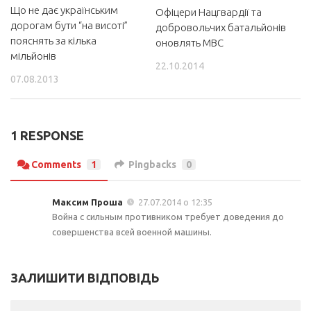
Що не дає українським
Офіцери Нацгвардії та
дорогам бути “на висоті”
добровольчих батальйонів
пояснять за кілька
оновлять МВС
мільйонів
22.10.2014
07.08.2013
1 RESPONSE
Comments
1
Pingbacks
0
Максим Проша
27.07.2014 о 12:35
Война с сильным противником требует доведения до
совершенства всей военной машины.
ЗАЛИШИТИ ВІДПОВІДЬ