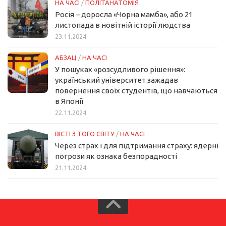
НА ЧАСІ
/
ПОЛІТАНАТОМІЯ
Росія – доросла «Чорна мамба», або 21
листопада в новітній історії людства
23.11.2024
АБЗАЦ
/
НА ЧАСІ
У пошуках «розсудливого рішення»:
український університет зажадав
повернення своїх студентів, що навчаються
в Японії
22.11.2024
ВІСТІ З ТОГО СВІТУ
/
НА ЧАСІ
Через страх і для підтримання страху: ядерні
погрози як ознака безпорадності
21.11.2024