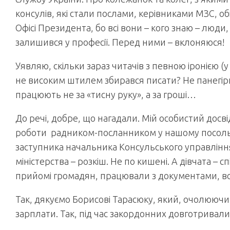
консулів, які стали послами, керівниками МЗС, обі
Офісі Президента, бо всі вони – кого знаю – люди, 
залишився у професії. Перед ними – вклоняюся!
Уявляю, скільки зараз читачів з певною іронією (
не високим штилем збирався писати? Не панегіри
працюють не за «тисну руку», а за гроші…
До речі, добре, що нагадали. Мій особистий досві
роботи радником-посланником у нашому посольств
заступника начальника Консульського управління
міністерства – розкіш. Не по кишені. А дівчата – с
прийомі громадян, працювали з документами, во
Так, дякуємо Борисові Тарасюку, який, очолюючи
зарплати. Так, під час закордонних довготрива