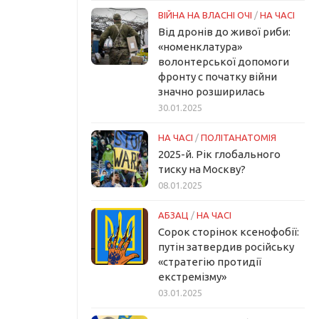
ВІЙНА НА ВЛАСНІ ОЧІ
/
НА ЧАСІ
Від дронів до живої риби:
«номенклатура»
волонтерської допомоги
фронту с початку війни
значно розширилась
30.01.2025
НА ЧАСІ
/
ПОЛІТАНАТОМІЯ
2025-й. Рік глобального
тиску на Москву?
08.01.2025
АБЗАЦ
/
НА ЧАСІ
Сорок сторінок ксенофобії:
путін затвердив російську
«стратегію протидії
екстремізму»
03.01.2025