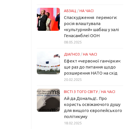
АБЗАЦ
/
НА ЧАСІ
Спаскудження перемоги:
росія влаштувала
«культурний» шабаш у залі
Генасамблеї ООН
08.05.2025
ДІАГНОЗ
/
НА ЧАСІ
Ефект «червоної ганчірки»:
ще раз до питання щодо
розширення НАТО на схід
20.02.2025
ВІСТІ З ТОГО СВІТУ
/
НА ЧАСІ
Ай да Дональд!.. Про
користь освіжаючого душу
для вищого європейського
політикуму
18.02.2025