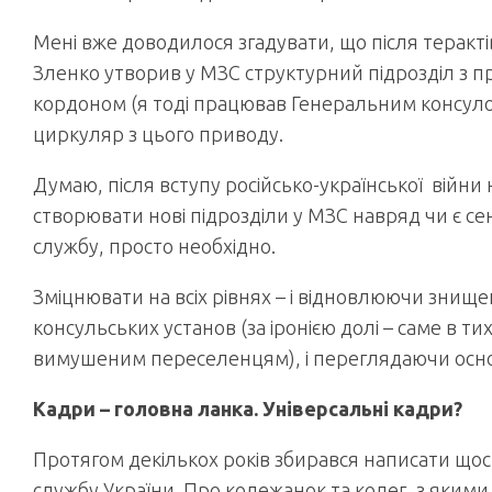
Мені вже доводилося згадувати, що після теракті
Зленко утворив у МЗС структурний підрозділ з пр
кордоном (я тоді працював Генеральним консуло
циркуляр з цього приводу.
Думаю, після вступу російсько-української війни 
створювати нові підрозділи у МЗС навряд чи є сен
службу, просто необхідно.
Зміцнювати на всіх рівнях – і відновлюючи знищ
консульських установ (за іронією долі – саме в т
вимушеним переселенцям), і переглядаючи основн
Кадри – головна ланка. Універсальні кадри?
Протягом декількох років збирався написати щос
службу України. Про колежанок та колег, з якими