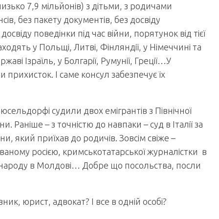
лизько 7,9 мільйонів) з дітьми, з родичами
нсів, без пакету документів, без досвіду
освіду поведінки під час війни, порятунок від тієї
ходять у Польщі, Литві, Фінляндії, у Німеччині та
жаві Ізраїль, у Болгарії, Румунії, Греції…У
и прихисток. І саме консул забезпечує їх
Дюсельдорфі судили двох емігрантів з Північної
и. Раніше – з точністю до навпаки – суд в Італії за
и, який приїхав до родичів. Зовсім свіже –
ованому росією, кримськотатарської журналістки в
 народу в Молдові… Добре що посольства, посли
вник, юрист, адвокат? І все в одній особі?