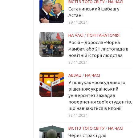
ВІСТІ З ТОГО СВІТУ
/
НА ЧАСІ
Сатанинський шабаш у
Астані
29.11.2024
НА ЧАСІ
/
ПОЛІТАНАТОМІЯ
Росія – доросла «Чорна
мамба», або 21 листопада в
новітній історії людства
23.11.2024
АБЗАЦ
/
НА ЧАСІ
У пошуках «розсудливого
рішення»: український
університет зажадав
повернення своїх студентів,
що навчаються в Японії
22.11.2024
ВІСТІ З ТОГО СВІТУ
/
НА ЧАСІ
Через страх і для