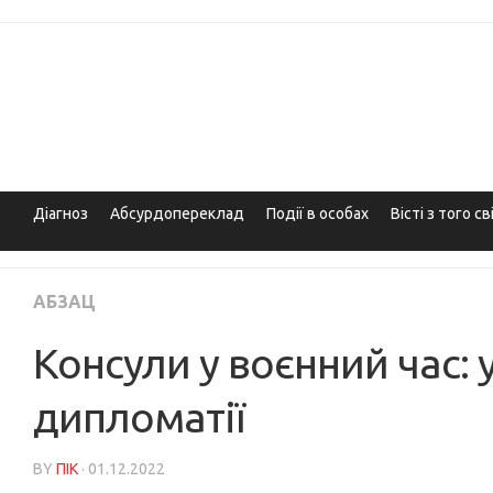
Skip
to
content
Діагноз
Абсурдопереклад
Події в особах
Вісті з того св
АБЗАЦ
Консули у воєнний час: 
дипломатії
BY
ПІК
· 01.12.2022