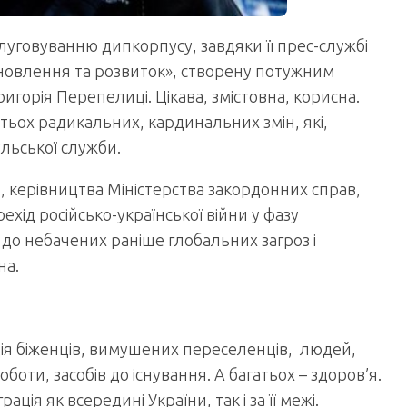
луговуванню дипкорпусу, завдяки її прес-службі
ановлення та розвиток», створену потужним
горія Перепелиці. Цікава, змістовна, корисна.
атьох радикальних, кардинальних змін, які,
ульської служби.
, керівництва Міністерства закордонних справ,
ехід російсько-української війни у фазу
 до небачених раніше глобальних загроз і
на.
ція біженців, вимушених переселенців, людей,
боти, засобів до існування. А багатьох – здоров’я.
ія як всередині України, так і за її межі.