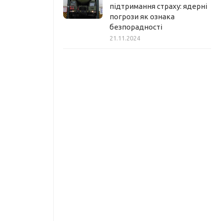
підтримання страху: ядерні
погрози як ознака
безпорадності
21.11.2024