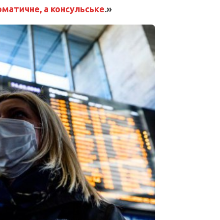
оматичне, а консульське
.»