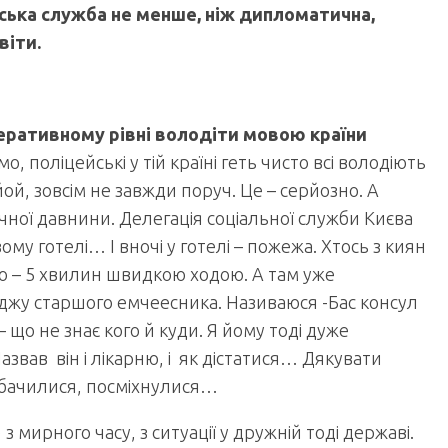
ська служба не менше, ніж дипломатична,
віти.
перативному рівні володіти мовою країни
о, поліцейські у тій країні геть чисто всі володіють
, зовсім не завжди поруч. Це – серйозно. А
ної давнини. Делегація соціальної служби Києва
у готелі… І вночі у готелі – пожежа. Хтось з киян
лю – 5 хвилин швидкою ходою. А там уже
жу старшого емчеесника. Називаюся -Бас консул
 що не знає кого й куди. Я йому тоді дуже
вав він і лікарню, і як дістатися… Дякувати
– побачилися, посміхнулися…
з мирного часу, з ситуації у дружній тоді державі.