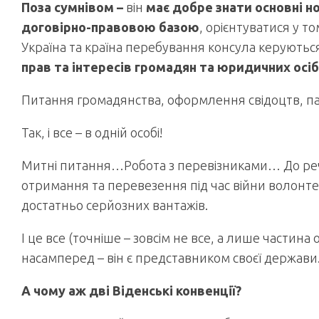
Поза сумнівом –
він
має добре знати основні н
договірно-правовою базою
, орієнтуватися у т
Україна та країна перебування консула керуються
прав та інтересів громадян та юридичних осіб
Питання громадянства, оформлення свідоцтв, па
Так, і все – в одній особі!
Митні питання…Робота з перевізниками… До речі
отримання та перевезення під час війни волонте
достатньо серйозних вантажів.
І це все (точніше – зовсім не все, а лише частина о
насамперед – він є представником своєї держави
А чому аж дві Віденські конвенції?