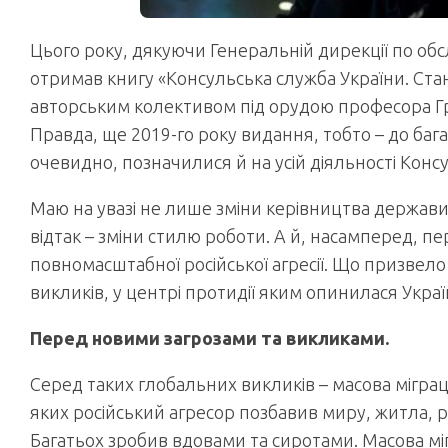
Цього року, дякуючи Генеральній дирекції по обс
отримав книгу «Консульська служба України. Ст
авторським колективом під орудою професора Гри
Правда, ще 2019-го року видання, тобто – до баг
очевидно, позначилися й на усій діяльності Конс
Маю на увазі не лише зміни керівництва держави
відтак – зміни стилю роботи. А й, насамперед, пер
повномасштабної російської агресії. Що призвело
викликів, у центрі протидії яким опинилася Украї
Перед новими загрозами та викликами.
Серед таких глобальних викликів – масова мігра
яких російський агресор позбавив миру, житла, ро
Багатьох зробив вдовами та сиротами. Масова міграц