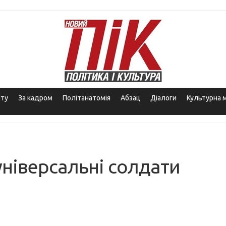
іту
За кадром
Політанатомія
Абзац
Діалоги
Культурна 
універсальні солдати