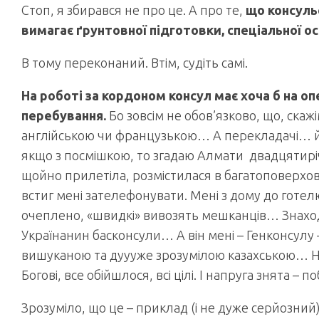
Стоп, я збирався не про це. А про те,
що консуль
вимагає ґрунтовної підготовки, спеціальної ос
В тому переконаний. Втім, судіть самі.
На роботі за кордоном консул має хоча б на о
перебування.
Бо зовсім не обов’язково, що, скажім
англійською чи французькою… А перекладачі… йой
якщо з посмішкою, то згадаю Алмати двадцятиріч
щойно прилетіла, розмістилася в багатоповерховом
встиг мені зателефонувати. Мені з дому до готе
очеплено, «швидкі» вивозять мешканців… Знаход
Українанин басконсули… А він мені – Генконсулу –
вишуканою та дуууже зрозумілою казахською… Наз
Богові, все обійшлося, всі цілі. І напруга знята 
Зрозуміло, що це – приклад (і не дуже серйозний) 