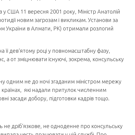
в у США 11 вересня 2001 року, Міністр Анатолій
отидії новим загрозам і викликам. Установи за
м України в Алмати, РК) отримали розлогий
на її дев’ятому році у повномасштабну фазу,
с, а от зміцнювати існуючі, зокрема, консульську
ену одним не до ночі згаданим міністром мережу
их країнах, які надали притулок численним
і засади добору, підготовки кадрів тощо.
ь не дріб’язкове, не одноденне про консульську
 випала честь працювати у цій службі. Про