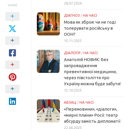
28.07.2026
SHARE
ДІАГНОЗ
/
НА ЧАСІ
Мова як зброя: чи не годі
толерувати російську в
ООН?
15.11.2025
ДІАЛОГИ
/
НА ЧАСІ
Анатолій НОВИК: Без
запровадження
превентивної медицини,
через півстоліття про
Україну можна буде забути!
15.10.2025
АБЗАЦ
/
НА ЧАСІ
«Перемовини», «діалоги»,
«мирні плани» Росії: театр
абсурду замість дипломатії
22.06.2025