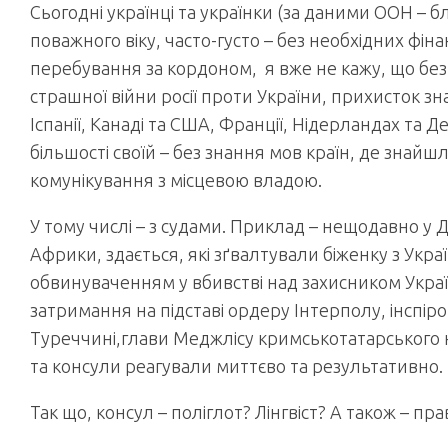
Сьогодні українці та українки (за даними ООН – б
поважного віку, часто-густо – без необхідних фіна
перебування за кордоном, я вже не кажу, що без д
страшної війни росії проти України, прихисток зна
Іспанії, Канаді та США, Франції, Нідерландах та Дер
більшості своїй – без знання мов країн, де знайшл
комунікування з місцевою владою.
У тому числі – з судами. Приклад – нещодавно у 
Африки, здається, які зґвалтували біженку з Україн
обвинуваченням у вбивстві над захисником Україн
затримання на підставі ордеру Інтерполу, інспір
Туреччині,глави Меджлісу кримськотатарського
та консули реагували миттєво та результативно.
Так що, консул – поліглот? Лінгвіст? А також – пра