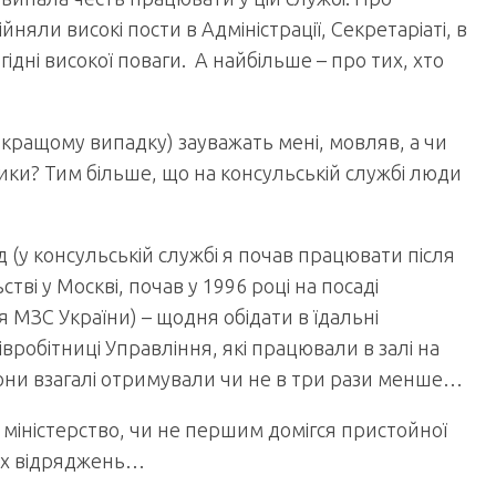
йняли високі пости в Адміністрації, Секретаріаті, в
гідні високої поваги. А найбільше – про тих, хто
у кращому випадку) зауважать мені, мовляв, а чи
ки? Тим більше, що на консульській службі люди
д (у консульській службі я почав працювати після
і у Москві, почав у 1996 році на посаді
 МЗС України) – щодня обідати в їдальні
півробітниці Управління, які працювали в залі на
ни взагалі отримували чи не в три рази менше…
 міністерство, чи не першим домігся пристойної
лих відряджень…