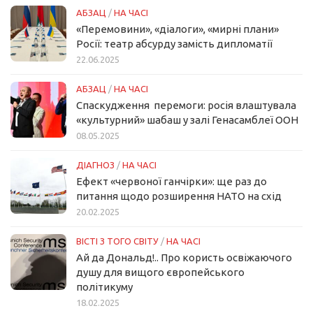
АБЗАЦ
/
НА ЧАСІ
«Перемовини», «діалоги», «мирні плани»
Росії: театр абсурду замість дипломатії
22.06.2025
АБЗАЦ
/
НА ЧАСІ
Спаскудження перемоги: росія влаштувала
«культурний» шабаш у залі Генасамблеї ООН
08.05.2025
ДІАГНОЗ
/
НА ЧАСІ
Ефект «червоної ганчірки»: ще раз до
питання щодо розширення НАТО на схід
20.02.2025
ВІСТІ З ТОГО СВІТУ
/
НА ЧАСІ
Ай да Дональд!.. Про користь освіжаючого
душу для вищого європейського
політикуму
18.02.2025