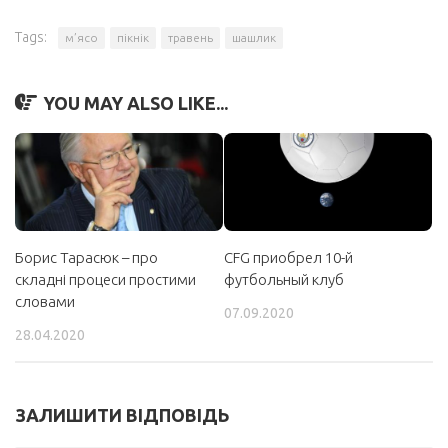
Tags:
м’ясо
пікнік
травень
шашлик
YOU MAY ALSO LIKE...
Борис Тарасюк – про
CFG приобрел 10-й
складні процеси простими
футбольный клуб
словами
07.09.2020
28.04.2020
ЗАЛИШИТИ ВІДПОВІДЬ