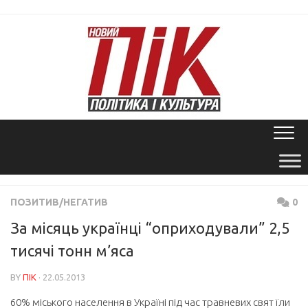
Skip
to
content
ПОЗИТИВ/НЕГАТИВ
0
За місяць українці “оприходували” 2,5
тисячі тонн м’яса
BY
ПІК
· 22.05.2013
60% міського населення в Україні під час травневих свят їли