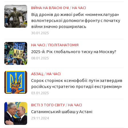
ВІЙНА НА ВЛАСНІ ОЧІ
/
НА ЧАСІ
Від дронів до живої риби: «номенклатура»
волонтерської допомоги фронту с початку
війни значно розширилась
30.01.2025
НА ЧАСІ
/
ПОЛІТАНАТОМІЯ
2025-й. Рік глобального тиску на Москву?
08.01.2025
АБЗАЦ
/
НА ЧАСІ
Сорок сторінок ксенофобії: путін затвердив
російську «стратегію протидії екстремізму»
03.01.2025
ВІСТІ З ТОГО СВІТУ
/
НА ЧАСІ
Сатанинський шабаш у Астані
29.11.2024