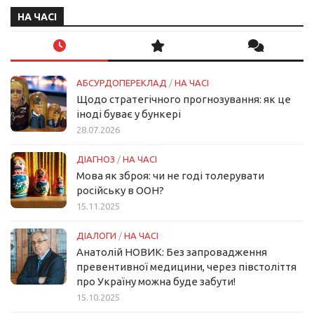
НА ЧАСІ
АБСУРДОПЕРЕКЛАД
/
НА ЧАСІ
Щодо стратегічного прогнозування: як це
іноді буває у бункері
28.07.2026
ДІАГНОЗ
/
НА ЧАСІ
Мова як зброя: чи не годі толерувати
російську в ООН?
15.11.2025
ДІАЛОГИ
/
НА ЧАСІ
Анатолій НОВИК: Без запровадження
превентивної медицини, через півстоліття
про Україну можна буде забути!
15.10.2025