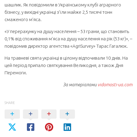
шашлик. Як повідомили в Українському клубі аграрного
бізнесу, у вихідні українці з’їли майже 2,5 тисячі тонн
смаженого м’яса.
«У перерахунку на душу населення – 53 грами, що становить
0,1% від споживання м’яса на душу населення на рік (53 кг)», –
повідомив директор агентства «AgriSurvey» Тарас Гагалюк.
На травневі свята українці в цілому відпочивали 10 днів. На
цей період припало святкування Великодня, а також Дня
Перемоги.
За матеріалами
vidomosti-ua.com
SHARE