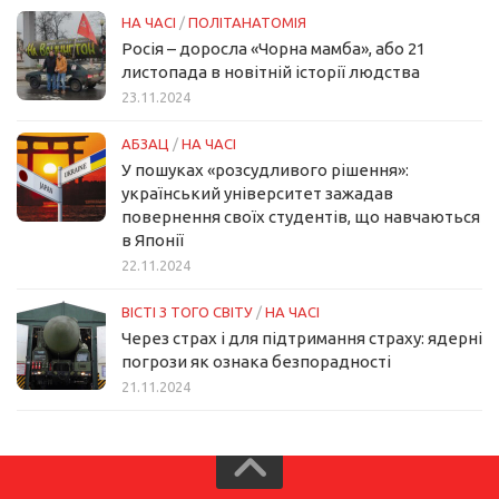
НА ЧАСІ
/
ПОЛІТАНАТОМІЯ
Росія – доросла «Чорна мамба», або 21
листопада в новітній історії людства
23.11.2024
АБЗАЦ
/
НА ЧАСІ
У пошуках «розсудливого рішення»:
український університет зажадав
повернення своїх студентів, що навчаються
в Японії
22.11.2024
ВІСТІ З ТОГО СВІТУ
/
НА ЧАСІ
Через страх і для підтримання страху: ядерні
погрози як ознака безпорадності
21.11.2024