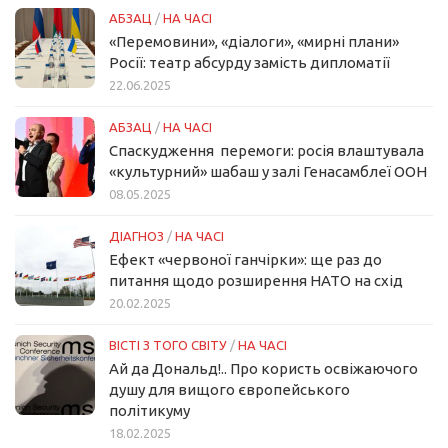
АБЗАЦ
/
НА ЧАСІ
«Перемовини», «діалоги», «мирні плани»
Росії: театр абсурду замість дипломатії
22.06.2025
АБЗАЦ
/
НА ЧАСІ
Спаскудження перемоги: росія влаштувала
«культурний» шабаш у залі Генасамблеї ООН
08.05.2025
ДІАГНОЗ
/
НА ЧАСІ
Ефект «червоної ганчірки»: ще раз до
питання щодо розширення НАТО на схід
20.02.2025
ВІСТІ З ТОГО СВІТУ
/
НА ЧАСІ
Ай да Дональд!.. Про користь освіжаючого
душу для вищого європейського
політикуму
18.02.2025