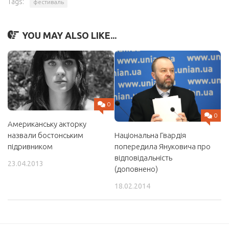
Tags:
фестиваль
YOU MAY ALSO LIKE...
0
0
Американську акторку
Національна Гвардія
назвали бостонським
попередила Януковича про
підривником
відповідальність
23.04.2013
(доповнено)
18.02.2014