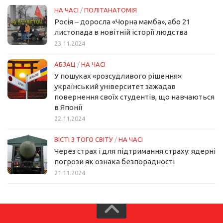
НА ЧАСІ
/
ПОЛІТАНАТОМІЯ
Росія – доросла «Чорна мамба», або 21
листопада в новітній історії людства
23.11.2024
АБЗАЦ
/
НА ЧАСІ
У пошуках «розсудливого рішення»:
український університет зажадав
повернення своїх студентів, що навчаються
в Японії
22.11.2024
ВІСТІ З ТОГО СВІТУ
/
НА ЧАСІ
Через страх і для підтримання страху: ядерні
погрози як ознака безпорадності
21.11.2024