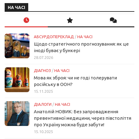
НА ЧАСІ
АБСУРДОПЕРЕКЛАД
/
НА ЧАСІ
Щодо стратегічного прогнозування: як це
іноді буває у бункері
28.07.2026
ДІАГНОЗ
/
НА ЧАСІ
Мова як зброя: чи не годі толерувати
російську в ООН?
15.11.2025
ДІАЛОГИ
/
НА ЧАСІ
Анатолій НОВИК: Без запровадження
превентивної медицини, через півстоліття
про Україну можна буде забути!
15.10.2025