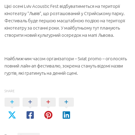
Цієї осені
Lviv Acoustic Fest
відбуватиметься на території
кінотеатру “Львів”, що розташований у Стрийському парку.
Фестиваль буде першою масштабною подією на території
кінотеатру за останні роки. У майбутньому тут планують
створити новий культурний осередок на мапі Львова.
Найближчим часом організатори – Sviat promo – оголосять
повний лайн-ап фестивалю, зокрема стануть відомі назви
гуртів, які гратимуть на денній сцені.
SHARE