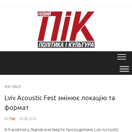
Skip
to
content
НА ЧАСІ
Lviv Acoustic Fest змінює локацію та
формат
BY
ПІК
· 18.08.2016
8-9 жовтня у Львові вчетверте проходитиме Lviv Acoustic