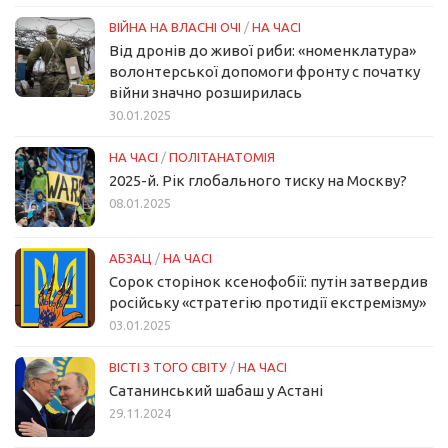
ВІЙНА НА ВЛАСНІ ОЧІ
/
НА ЧАСІ
Від дронів до живої риби: «номенклатура»
волонтерської допомоги фронту с початку
війни значно розширилась
30.01.2025
НА ЧАСІ
/
ПОЛІТАНАТОМІЯ
2025-й. Рік глобального тиску на Москву?
08.01.2025
АБЗАЦ
/
НА ЧАСІ
Сорок сторінок ксенофобії: путін затвердив
російську «стратегію протидії екстремізму»
03.01.2025
ВІСТІ З ТОГО СВІТУ
/
НА ЧАСІ
Сатанинський шабаш у Астані
29.11.2024