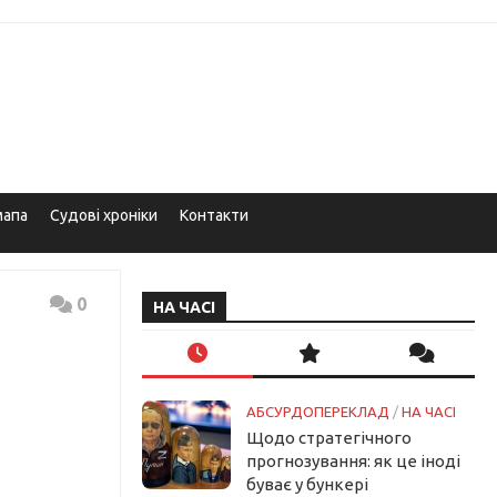
мапа
Судові хроніки
Контакти
0
НА ЧАСІ
АБСУРДОПЕРЕКЛАД
/
НА ЧАСІ
Щодо стратегічного
прогнозування: як це іноді
буває у бункері