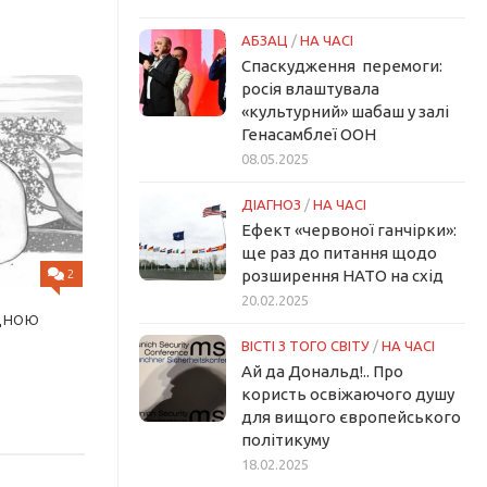
АБЗАЦ
/
НА ЧАСІ
Спаскудження перемоги:
росія влаштувала
«культурний» шабаш у залі
Генасамблеї ООН
08.05.2025
ДІАГНОЗ
/
НА ЧАСІ
Ефект «червоної ганчірки»:
ще раз до питання щодо
2
розширення НАТО на схід
20.02.2025
ідною
ВІСТІ З ТОГО СВІТУ
/
НА ЧАСІ
Ай да Дональд!.. Про
користь освіжаючого душу
для вищого європейського
політикуму
18.02.2025