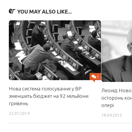
YOU MAY ALSO LIKE...
2
Нова система голосування у ВР
Леонід Ново
зменшить бюджет на 92 мільйони
осторонь кон
гривень
опері
22.07.2014
18.04.2013