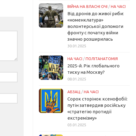
ВІЙНА НА ВЛАСНІ ОЧІ
/
НА ЧАСІ
Від дронів до живої риби:
«номенклатура»
волонтерської допомоги
фронту с початку війни
значно розширилась
30.01.2025
НА ЧАСІ
/
ПОЛІТАНАТОМІЯ
2025-й. Рік глобального
тиску на Москву?
08.01.2025
АБЗАЦ
/
НА ЧАСІ
Сорок сторінок ксенофобії:
путін затвердив російську
«стратегію протидії
екстремізму»
03.01.2025