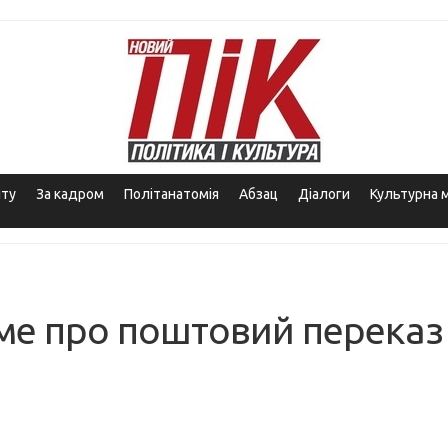
іту
За кадром
Політанатомія
Абзац
Діалоги
Культурна 
ме про поштовий переказ