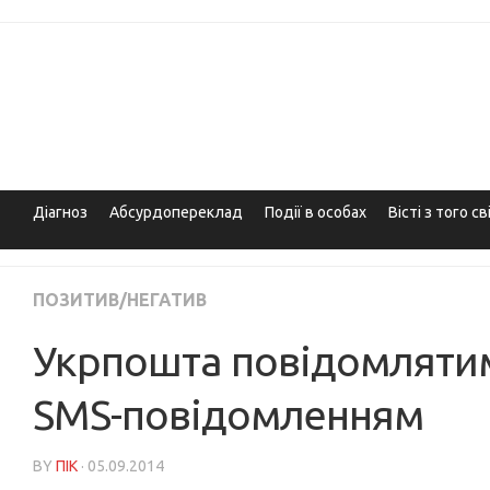
Skip
to
content
Діагноз
Абсурдопереклад
Події в особах
Вісті з того св
ПОЗИТИВ/НЕГАТИВ
Укрпошта повідомляти
SMS-повідомленням
BY
ПІК
· 05.09.2014