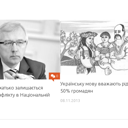
0
Українську мову вважають р
хатько залишається
50% громадян
флікту в Національній
08.11.2013