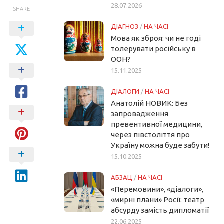
28.07.2026
SHARE
ДІАГНОЗ
/
НА ЧАСІ
Мова як зброя: чи не годі
толерувати російську в
ООН?
15.11.2025
ДІАЛОГИ
/
НА ЧАСІ
Анатолій НОВИК: Без
запровадження
превентивної медицини,
через півстоліття про
Україну можна буде забути!
15.10.2025
АБЗАЦ
/
НА ЧАСІ
«Перемовини», «діалоги»,
«мирні плани» Росії: театр
абсурду замість дипломатії
22.06.2025