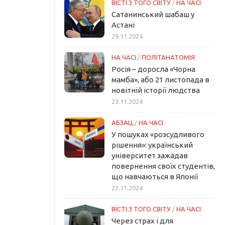
ВІСТІ З ТОГО СВІТУ
/
НА ЧАСІ
Сатанинський шабаш у
Астані
29.11.2024
НА ЧАСІ
/
ПОЛІТАНАТОМІЯ
Росія – доросла «Чорна
мамба», або 21 листопада в
новітній історії людства
23.11.2024
АБЗАЦ
/
НА ЧАСІ
У пошуках «розсудливого
рішення»: український
університет зажадав
повернення своїх студентів,
що навчаються в Японії
22.11.2024
ВІСТІ З ТОГО СВІТУ
/
НА ЧАСІ
Через страх і для