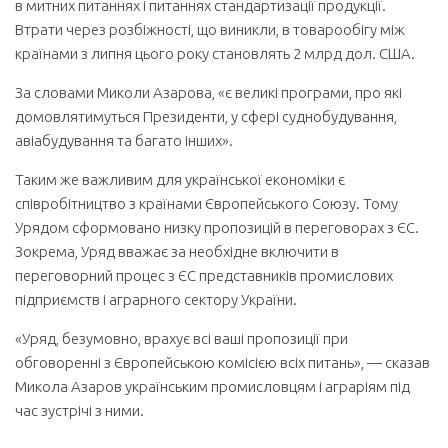
в митних питаннях і питаннях стандартизації продукції.
Втрати через розбіжності, що виникли, в товаро­обігу між
країнами з липня цього року становлять 2 млрд дол. США.
За словами Миколи Азарова, «є великі програми, про які
домовлятимуться Президенти, у сфері суднобудування,
авіабудування та багато інших».
Таким же важливим для української економіки є
співробітництво з країнами Європейського Союзу. Тому
Урядом сформовано низку пропозицій в переговорах з ЄС.
Зокрема, Уряд вважає за необхідне включити в
переговорний процес з ЄС представників промислових
підприємств і аграрного сектору України.
«Уряд, безумовно, врахує всі ваші пропозиції при
обговоренні з Європейською комісією всіх питань», — сказав
Микола Азаров українським промисловцям і аграріям під
час зустрічі з ними.