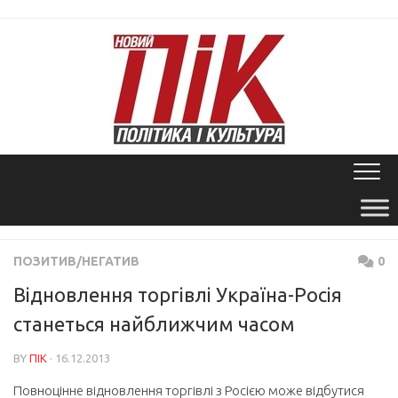
Skip
to
content
ПОЗИТИВ/НЕГАТИВ
0
Відновлення торгівлі Україна-Росія
станеться найближчим часом
BY
ПІК
· 16.12.2013
Повноцінне відновлення торгівлі з Росією може відбутися