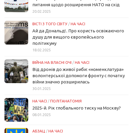
питання щодо розширення НАТО на схід
20.02.2025
ВІСТІ З ТОГО СВІТУ
/
НА ЧАСІ
Ай да Дональд!.. Про користь освіжаючого
душу для вищого європейського
політикуму
18.02.2025
ВІЙНА НА ВЛАСНІ ОЧІ
/
НА ЧАСІ
Від дронів до живої риби: «номенклатура»
волонтерської допомоги фронту с початку
війни значно розширилась
30.01.2025
НА ЧАСІ
/
ПОЛІТАНАТОМІЯ
2025-й. Рік глобального тиску на Москву?
08.01.2025
АБЗАЦ
/
НА ЧАСІ