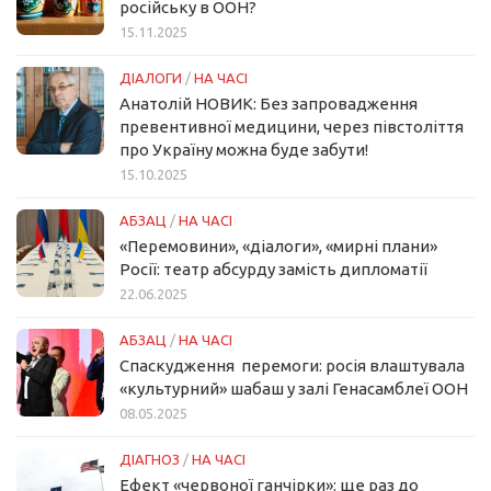
російську в ООН?
15.11.2025
ДІАЛОГИ
/
НА ЧАСІ
Анатолій НОВИК: Без запровадження
превентивної медицини, через півстоліття
про Україну можна буде забути!
15.10.2025
АБЗАЦ
/
НА ЧАСІ
«Перемовини», «діалоги», «мирні плани»
Росії: театр абсурду замість дипломатії
22.06.2025
АБЗАЦ
/
НА ЧАСІ
Спаскудження перемоги: росія влаштувала
«культурний» шабаш у залі Генасамблеї ООН
08.05.2025
ДІАГНОЗ
/
НА ЧАСІ
Ефект «червоної ганчірки»: ще раз до