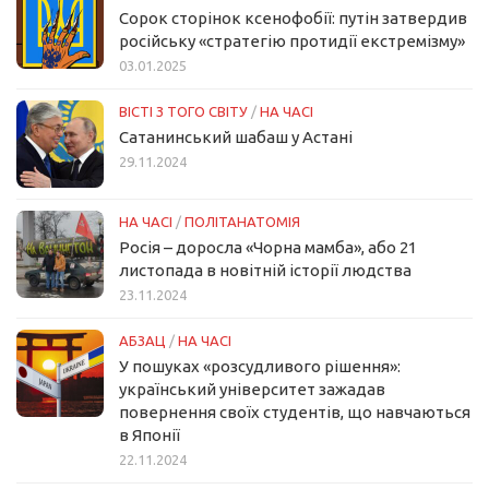
Сорок сторінок ксенофобії: путін затвердив
російську «стратегію протидії екстремізму»
03.01.2025
ВІСТІ З ТОГО СВІТУ
/
НА ЧАСІ
Сатанинський шабаш у Астані
29.11.2024
НА ЧАСІ
/
ПОЛІТАНАТОМІЯ
Росія – доросла «Чорна мамба», або 21
листопада в новітній історії людства
23.11.2024
АБЗАЦ
/
НА ЧАСІ
У пошуках «розсудливого рішення»:
український університет зажадав
повернення своїх студентів, що навчаються
в Японії
22.11.2024