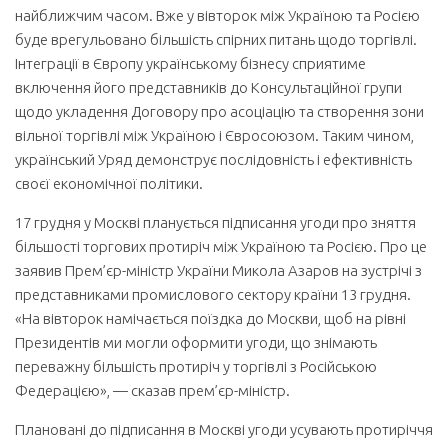
найближчим часом. Вже у вівторок між Україною та Росією
буде врегульовано більшість спірних питань щодо торгівлі.
Інтеграції в Європу українському бізнесу сприятиме
включення його представників до Консультаційної групи
щодо укладення Договору про асоціацію та створення зони
вільної торгівлі між Україною і Євросоюзом. Таким чином,
український Уряд демон­струє послідовність і ефективність
своєї економічної політики.
17 грудня у Москві планується підписання угоди про зняття
більшості торгових протиріч між Україною та Росією. Про це
заявив Прем’єр-міністр України Микола Азаров на зустрічі з
представниками промислового сектору країни 13 грудня.
«На вівторок намічається поїздка до Москви, щоб на рівні
Президентів ми могли оформити угоди, що знімають
переважну більшість протиріч у торгівлі з Російською
Федера­цією», — сказав прем’єр-міністр.
Плановані до підписання в Москві угоди усувають протиріччя