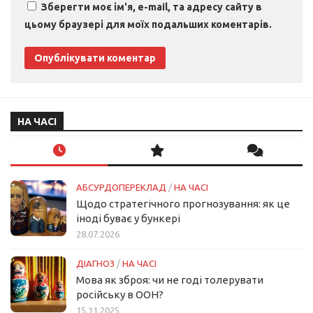
Зберегти моє ім'я, e-mail, та адресу сайту в
цьому браузері для моїх подальших коментарів.
НА ЧАСІ
АБСУРДОПЕРЕКЛАД
/
НА ЧАСІ
Щодо стратегічного прогнозування: як це
іноді буває у бункері
28.07.2026
ДІАГНОЗ
/
НА ЧАСІ
Мова як зброя: чи не годі толерувати
російську в ООН?
15.11.2025