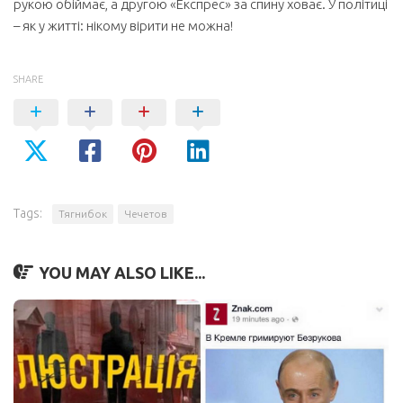
рукою обіймає, а другою «Експрес» за спину ховає. У політиці
– як у житті: нікому вірити не можна!
SHARE
Tags:
Тягнибок
Чечетов
YOU MAY ALSO LIKE...