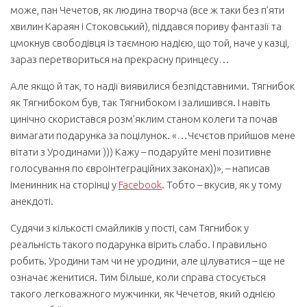
може, пан Чечетов, як людина творча (все ж таки без п’яти
хвилин Караян і Стоковський), піддався пориву фантазії та
цмокнув свободівця із таємною надією, що той, наче у казці,
зараз перетвориться на прекрасну принцесу…
Але якщо й так, то надії виявилися безпідставними. Тягнибок
як Тягнибоком був, так Тягнибоком і залишився. І навіть
цинічно скористався розм’яклим станом колеги та почав
вимагати подарунка за поцілунок. «…Чєчєтов прийшов мене
вітати з Уродинами ))) Кажу – подаруйте мені позитивне
голосування по євроінтеграційних законах))», – написав
іменинник на сторінці у
Facebook
. Тобто – вкусив, як у тому
анекдоті.
Судячи з кількості смайликів у пості, сам Тягнибок у
реальність такого подарунка вірить слабо. І правильно
робить. Уродини там чи не уродини, але цілуватися – ще не
означає женитися. Тим більше, коли справа стосується
такого легковажного мужчинки, як Чечетов, який однією