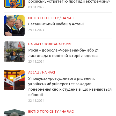
російську «стратегію протидії екстремізму»
03.01.2025
ВІСТІ З ТОГО СВІТУ
/
НА ЧАСІ
Сатанинський шабаш у Астані
29.11.2024
НА ЧАСІ
/
ПОЛІТАНАТОМІЯ
Росія – доросла «Чорна мамба», або 21
листопада в новітній історії людства
23.11.2024
АБЗАЦ
/
НА ЧАСІ
У пошуках «розсудливого рішення»:
український університет зажадав
повернення своїх студентів, що навчаються
в Японії
22.11.2024
ВІСТІ З ТОГО СВІТУ
/
НА ЧАСІ