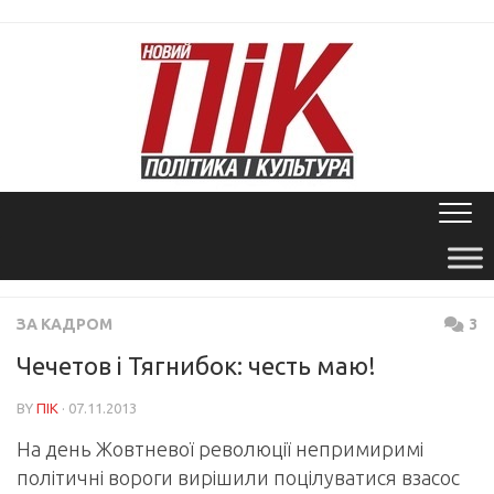
Skip
to
content
ЗА КАДРОМ
3
Чечетов і Тягнибок: честь маю!
BY
ПІК
· 07.11.2013
На день Жовтневої революції непримиримі
політичні вороги вирішили поцілуватися взасос