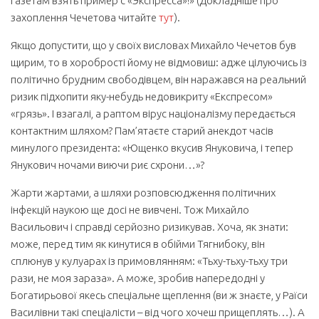
газетам взять пример с «Экспресса»!» (Докладніше про
захоплення Чечетова читайте
тут
).
Якщо допустити, що у своїх висловах Михайло Чечетов був
щирим, то в хоробрості йому не відмовиш: адже цілуючись із
політично брудним свободівцем, він наражався на реальний
ризик підхопити яку-небудь недовикриту «Експресом»
«грязь». І взагалі, а раптом вірус націоналізму передається
контактним шляхом? Пам’ятаєте старий анекдот часів
минулого президента: «Ющенко вкусив Януковича, і тепер
Янукович ночами виючи риє схрони…»?
Жарти жартами, а шляхи розповсюдження політичних
інфекцій наукою ще досі не вивчені. Тож Михайло
Васильович і справді серйозно ризикував. Хоча, як знати:
може, перед тим як кинутися в обійми Тягнибоку, він
сплюнув у кулуарах із примовлянням: «Тьху-тьху-тьху три
рази, не моя зараза». А може, зробив напередодні у
Богатирьової якесь спеціальне щеплення (ви ж знаєте, у Раїси
Василівни такі спеціалісти – від чого хочеш прищеплять…). А