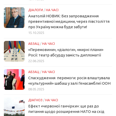
ДІАЛОГИ
/
НА ЧАСІ
Анатолій НОВИК: Без запровадження
превентивної медицини, через півстоліття
про Україну можна буде забути!
15.10.2025
АБЗАЦ
/
НА ЧАСІ
«Перемовини», «діалоги», «мирні плани»
Росії: театр абсурду замість дипломатії
22.06.2025
АБЗАЦ
/
НА ЧАСІ
Спаскудження перемоги: росія влаштувала
«культурний» шабаш у залі Генасамблеї ООН
08.05.2025
ДІАГНОЗ
/
НА ЧАСІ
Ефект «червоної ганчірки»: ще раз до
питання щодо розширення НАТО на схід