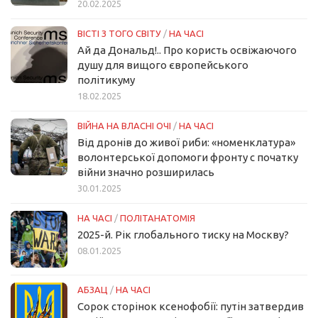
20.02.2025
ВІСТІ З ТОГО СВІТУ
/
НА ЧАСІ
Ай да Дональд!.. Про користь освіжаючого
душу для вищого європейського
політикуму
18.02.2025
ВІЙНА НА ВЛАСНІ ОЧІ
/
НА ЧАСІ
Від дронів до живої риби: «номенклатура»
волонтерської допомоги фронту с початку
війни значно розширилась
30.01.2025
НА ЧАСІ
/
ПОЛІТАНАТОМІЯ
2025-й. Рік глобального тиску на Москву?
08.01.2025
АБЗАЦ
/
НА ЧАСІ
Сорок сторінок ксенофобії: путін затвердив