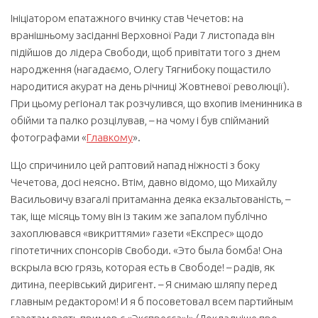
Ініціатором епатажного вчинку став Чечетов: на
вранішньому засіданні Верховної Ради 7 листопада він
підійшов до лідера Свободи, щоб привітати того з днем
народження (нагадаємо, Олегу Тягнибоку пощастило
народитися акурат на день річниці Жовтневої революції).
При цьому регіонал так розчулився, що вхопив іменинника в
обійми та палко розцілував, – на чому і був спійманий
фотографами «
Главкому
».
Що спричинило цей раптовий напад ніжності з боку
Чечетова, досі неясно. Втім, давно відомо, що Михайлу
Васильовичу взагалі притаманна деяка екзальтованість, –
так, іще місяць тому він із таким же запалом публічно
захоплювався «викриттями» газети «Експрес» щодо
гіпотетичних спонсорів Свободи. «Это была бомба! Она
вскрыла всю грязь, которая есть в Свободе! – радів, як
дитина, пеерівський диригент. – Я снимаю шляпу перед
главным редактором! И я б посоветовал всем партийным