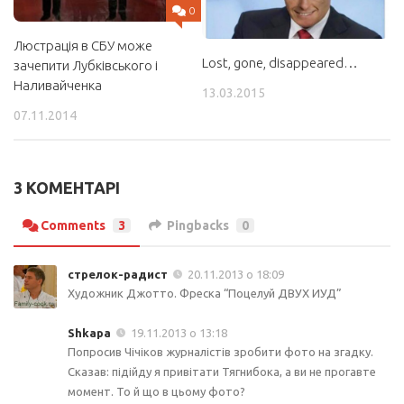
0
Люстрація в СБУ може
Lost, gone, disappeared…
зачепити Лубківського і
Наливайченка
13.03.2015
07.11.2014
3 КОМЕНТАРІ
Comments
3
Pingbacks
0
стрелок-радист
20.11.2013 о 18:09
Художник Джотто. Фреска “Поцелуй ДВУХ ИУД”
Shkapa
19.11.2013 о 13:18
Попросив Чічіков журналістів зробити фото на згадку.
Сказав: підійду я привітати Тягнибока, а ви не прогавте
момент. То й що в цьому фото?