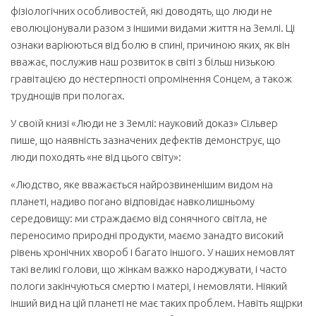
фізіологічних особливостей, які доводять, що люди не
еволюціонували разом з іншими видами життя на Землі. Ці
ознаки варіюються від болю в спині, причиною яких, як він
вважає, послужив наш розвиток в світі з більш низькою
гравітацією до нестерпності опромінення Сонцем, а також
труднощів при пологах.
У своїй книзі «Люди не з Землі: науковий доказ» Сільвер
пише, що наявність зазначених дефектів демонструє, що
люди походять «не від цього світу»:
«Людство, яке вважається найрозвиненішим видом на
планеті, надиво погано відповідає навколишньому
середовищу: ми страждаємо від сонячного світла, не
переносимо природні продукти, маємо занадто високий
рівень хронічних хвороб і багато іншого. У наших немовлят
такі великі голови, що жінкам важко народжувати, і часто
пологи закінчуються смертю і матері, і немовляти. Ніякий
інший вид на цій планеті не має таких проблем. Навіть ящірки