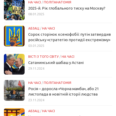
НА ЧАСІ
/
ПОЛІТАНАТОМІЯ
2025-й. Рік глобального тиску на Москву?
08.01.2025
АБЗАЦ
/
НА ЧАСІ
Сорок сторінок ксенофобії: путін затвердив
російську «стратегію протидії екстремізму»
03.01.2025
ВІСТІ З ТОГО СВІТУ
/
НА ЧАСІ
Сатанинський шабаш у Астані
29.11.2024
НА ЧАСІ
/
ПОЛІТАНАТОМІЯ
Росія – доросла «Чорна мамба», або 21
листопада в новітній історії людства
23.11.2024
АБЗАЦ
/
НА ЧАСІ