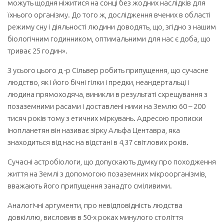
можуть щодня ніжитися на сонці без жодних наслідків для
їхнього організму. До того ж, дослідження вчених в області
режиму сну і діяльності людини доводять, що, згідно з нашим
біологічним годинником, оптимальними для нас є доба, що
триває 25 годин».
З усього цього д -р Сільвер робить припущення, що сучасне
людство, як і його бічні гілки і предки, неандертальці і
людина прямоходяча, виникли в результаті схрещування з
позаземними расами і доставлені ними на Землю 60 – 200
тисяч років тому з етичних міркувань. Адресою прописки
інопланетян він називає зірку Альфа Центавра, яка
знаходиться від нас на відстані в 4,37 світлових років.
Сучасні астробіологи, що допускають думку про походження
життя на Землі з допомогою позаземних мікроорганізмів,
вважають його припущення занадто сміливими.
Аналогічні аргументи, про невідповідність людства
довкіллю, висловив в 50-х роках минулого століття