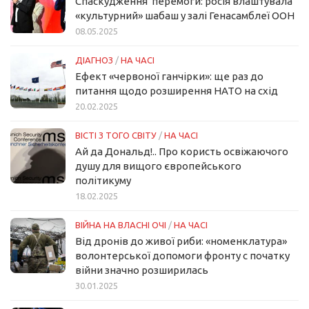
Спаскудження перемоги: росія влаштувала
«культурний» шабаш у залі Генасамблеї ООН
08.05.2025
ДІАГНОЗ
/
НА ЧАСІ
Ефект «червоної ганчірки»: ще раз до
питання щодо розширення НАТО на схід
20.02.2025
ВІСТІ З ТОГО СВІТУ
/
НА ЧАСІ
Ай да Дональд!.. Про користь освіжаючого
душу для вищого європейського
політикуму
18.02.2025
ВІЙНА НА ВЛАСНІ ОЧІ
/
НА ЧАСІ
Від дронів до живої риби: «номенклатура»
волонтерської допомоги фронту с початку
війни значно розширилась
30.01.2025