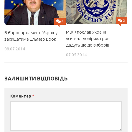
2
4
МВФ послав Україні
В Європарламенті Україну
«сигнал довіри»: гроші
захищатиме Ельмар Брок
дадуть ще до виборів
08.07.2014
07.05.2014
ЗАЛИШИТИ ВІДПОВІДЬ
Коментар
*