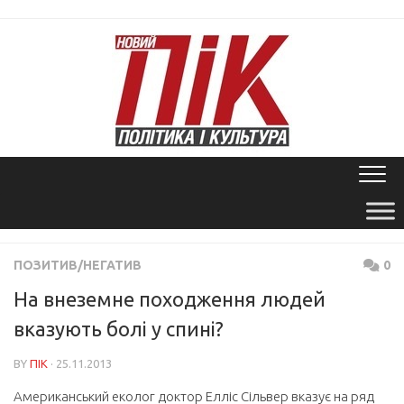
Skip
to
content
ПОЗИТИВ/НЕГАТИВ
0
На внеземне походження людей
вказують болі у спині?
BY
ПІК
· 25.11.2013
Американський еколог доктор Елліс Сільвер вказує на ряд